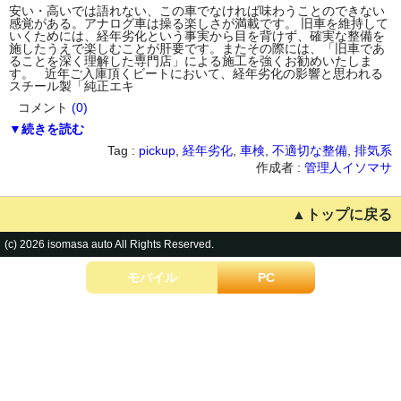
安い・高いでは語れない、この車でなければ味わうことのできない
感覚がある。アナログ車は操る楽しさが満載です。 旧車を維持して
いくためには、経年劣化という事実から目を背けず、確実な整備を
施したうえで楽しむことが肝要です。またその際には、「旧車であ
ることを深く理解した専門店」による施工を強くお勧めいたしま
す。 近年ご入庫頂くビートにおいて、経年劣化の影響と思われる
スチール製「純正エキ
コメント
(0)
▼続きを読む
Tag :
pickup
,
経年劣化
,
車検
,
不適切な整備
,
排気系
作成者 :
管理人イソマサ
▲トップに戻る
(c) 2026 isomasa auto All Rights Reserved.
モバイル
PC