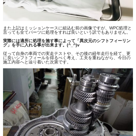
また上記はミッションケースに組込む前の画像ですが、WPC処理と
言っても全てパーツに処理をすれば良いという訳でもありません。
実際には適所に処理を施す事によって「異次元のシフトフィーリン
グ」を手に入れる事が出来ます。(^_^)v
従って自身の車両での実走テストや、その後の経年走行を経て、更
に良いシフトフィールを得るべく考え、工夫を重ねながら、今日の
施工内容へと辿り着いた次第です。