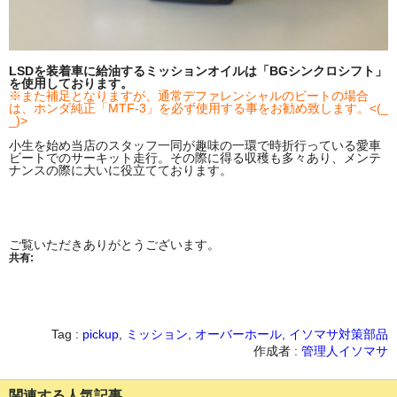
LSDを装着車に給油するミッションオイルは「BGシンクロシフト」
を使用しております。
※また補足となりますが、通常デファレンシャルのビートの場合
は、ホンダ純正「MTF-3」を必ず使用する事をお勧め致します。<(_
_)>
小生を始め当店のスタッフ一同が趣味の一環で時折行っている愛車
ビートでのサーキット走行。その際に得る収穫も多々あり、メンテ
ナンスの際に大いに役立てております。
ご覧いただきありがとうございます。
共有:
Tag :
pickup
,
ミッション
,
オーバーホール
,
イソマサ対策部品
作成者 :
管理人イソマサ
関連する人気記事