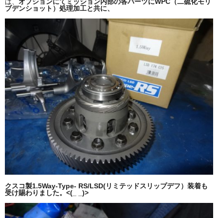
は、
オプションにてミッション内部の各パーツにWPC（二硫化モリ
ブデンショット）処理加工と共に、
クスコ製1.5Way-Type- RS/LSD(リミテッドスリップデフ）装着も
受け賜わりました。<(_ _)>