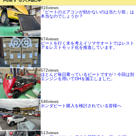
816views
「ビートのエアコンが効かないのは当たり前」は
本当なのでしょうか？
674views
ビートを行く末を考えイソマサオートではレスト
ア＆レストモッド化を推進しています。
572views
ほとんど毎日乗っているビートですが！今回は別
エンジンを用いてOHを施工しました。
546views
ホンダビート購入を検討されている皆様へ
513views