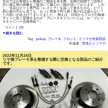
当店ではお客様から整備のご相談を承る際、見積の段階でご説明と
共に施工例の画像をご覧頂いて施工のご検討頂いております。 しか
し、当店はビート専門店（レストア）を謳って措きながら、ビート
初心者の方から見ても、もっと簡単で判り易く無ければ成らない？
との思いが込上げてまいりました。 例えば、日頃からブログの検索
サイトに良く登場するのが「ブレーキキャリパーとは」や「ブレー
キキャリパー交換理由？」
コメント
(0)
▼続きを読む
Tag :
pickup
,
ブレーキ
,
フロント
,
イソマサ対策部品
作成者 :
管理人イソマサ
2022年11月24日
リヤ側ブレーキ系を整備する際に交換となる部品のご紹介
です。