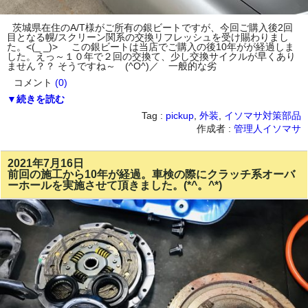
茨城県在住のA/T様がご所有の銀ビートですが、今回ご購入後2回
目となる幌/スクリーン関系の交換リフレッシュを受け賜わりまし
た。<(_ _)> この銀ビートは当店でご購入の後10年がが経過しま
した。えっ～１０年で２回の交換て、少し交換サイクルが早くあり
ません？？ そうですね～ (^O^)／ 一般的な劣
コメント
(0)
▼続きを読む
Tag :
pickup
,
外装
,
イソマサ対策部品
作成者 :
管理人イソマサ
2021年7月16日
前回の施工から10年が経過。車検の際にクラッチ系オーバ
ーホールを実施させて頂きました。(*^。^*)