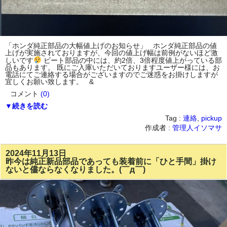
「ホンダ純正部品の大幅値上げのお知らせ」 ホンダ純正部品の値
上げが実施されておりますが、今回の値上げ幅は前例がないほど激
しいです
ビート部品の中には、約2倍、3倍程度値上がっている部
品もあります。 既にご入庫いただいておりますユーザー様には、お
電話にてご連絡する場合がございますのでご迷惑をお掛けしますが
宜しくお願い致します。 &
コメント
(0)
▼続きを読む
Tag :
連絡
,
pickup
作成者 :
管理人イソマサ
2024年11月13日
昨今は純正新品部品であっても装着前に「ひと手間」掛け
ないと儘ならなくなりました。(￣д￣)