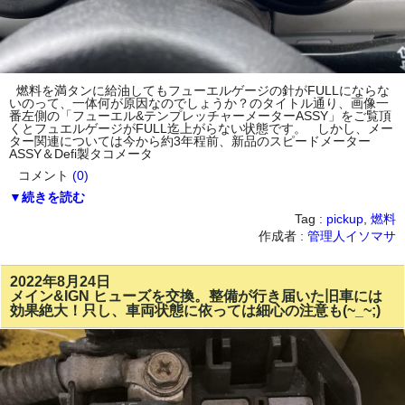
燃料を満タンに給油してもフューエルゲージの針がFULLにならな
いのって、一体何が原因なのでしょうか？のタイトル通り、画像一
番左側の「フューエル&テンプレッチャーメーターASSY」をご覧頂
くとフュエルゲージがFULL迄上がらない状態です。 しかし、メー
ター関連については今から約3年程前、新品のスピードメーター
ASSY＆Defi製タコメータ
コメント
(0)
▼続きを読む
Tag :
pickup
,
燃料
作成者 :
管理人イソマサ
2022年8月24日
メイン&IGN ヒューズを交換。整備が行き届いた旧車には
効果絶大！只し、車両状態に依っては細心の注意も(~_~;)