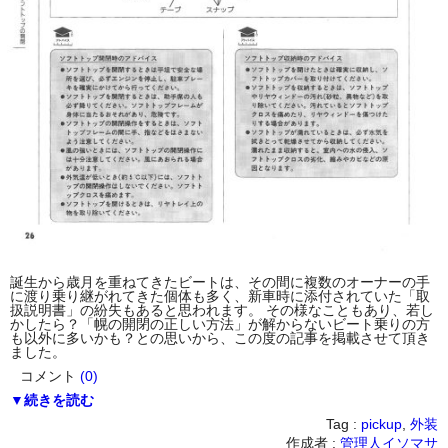
誕生から歳月を重ねてきたビートは、その間に複数のオーナーの手
に渡り乗り継がれてきた個体も多く、新車時に添付されていた「取
扱説明書」の紛失もあると思われます。 その様なこともあり、若し
かしたら？「幌の開閉の正しい方法」が解からないビート乗りの方
も以外に多いかも？との思いから、この度の記事を掲載させて頂き
ました。
コメント
(0)
▼続きを読む
Tag :
pickup
,
外装
作成者 :
管理人イソマサ