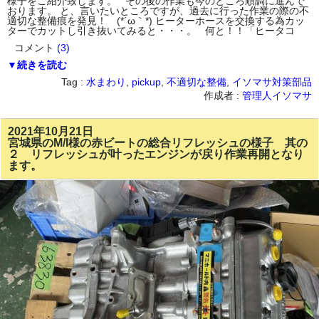
様子をご紹介致します。 その後の作業も今のところ順調に進んで
おります。 と、言いたいところですが、過去に行った作業の際の不
適切な整備痕を発見！ (*´ω｀*) ヒーターホースを交換する為カッ
ターでカットし引き抜いてみると・・・。 何と！！「ヒータコ
コメント
(3)
▼続きを読む
Tag :
水まわり
,
pickup
,
不適切な整備
,
イソマサ対策部品
作成者 :
管理人イソマサ
2021年10月21日
宮城県のM/I様の赤ビートの総合リフレッシュの様子 其の
２ リフレッシュが叶ったエンジンが戻り作業再開となり
ます。