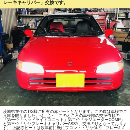
レーキキャリパー」交換です。
茨城県在住のT/S様ご所有の赤ビートとなります。この度は車検でご
入庫を賜りました。<(_ _)> このところの車検際の交換依頼の
「第一位「ヘッドライトユニット」第二位「ラジエーターCOMP」
と第三位「リヤブレーキキャリパーASSY」交換の順となっておりま
す。 上記赤ビートは数年前に既にフロント・リヤ側の「ブレーキキ