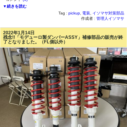
▼続きを読む
Tag :
pickup
,
電装
,
イソマサ対策部品
作成者 :
管理人イソマサ
2022年1月14日
残念!!「モデューロ製ダンパーASSY」補修部品の販売が終
了となりました。（FL側以外）