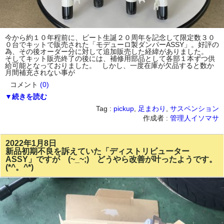
今から約１０年程前に、ビート生誕２０周年を記念して限定数３０
０台でキットで販売された「モデューロ製ダンパーASSY」。好評の
為、その後オーダー分に対して追加販売した経緯がありました。
そしてキット販売終了の後には、補修用部品として各部１本ずつ供
給可能となっておりました。 しかし、一度在庫が欠品すると数か
月間補充されない事が
コメント
(0)
▼続きを読む
Tag :
pickup
,
足まわり
,
サスペンション
作成者 :
管理人イソマサ
2022年1月8日
新品初期不良を訴えていた「ディストリビューター
ASSY」ですが (~_~;) どうやら改善が叶ったようです。
(*^。^*)