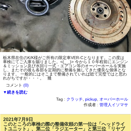
栃木県在住のK/K様がご所有の限定車VER-Cとなります。この度は
車検にてご入庫を賜りました。<(_ _)> 今から１０年程前にエンジン
＆ミッション及び水回り一式・エアコン等のオーバーホールを実施
し、またその後も各部を定期的に整備を施してきた優良な個体とな
ります。 一般的にはそこまで整備されていれば総て完璧ではと思わ
れがちですが・・・。 幾
コメント
(0)
▼続きを読む
Tag :
クラッチ
,
pickup
,
オーバーホール
作成者 :
管理人イソマサ
2021年7月9日
このところの車検の際の整備依頼の第一位は「ヘッドライ
トユニット」、第二位「ラジエーター」と第三位「リヤブ