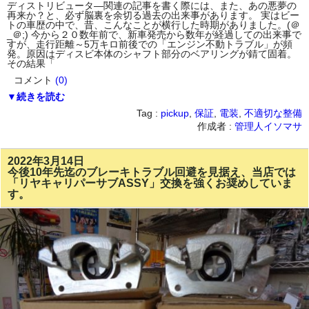
ディストリビュータ―関連の記事を書く際には、また、あの悪夢の
再来か？と、必ず脳裏を余切る過去の出来事があります。 実はビー
トの車歴の中で、昔、こんなことが横行した時期がありました。(＠
_＠;) 今から２０数年前で、新車発売から数年が経過しての出来事で
すが、走行距離～5万キロ前後での「エンジン不動トラブル」が頻
発。原因はディスビ本体のシャフト部分のベアリングが錆て固着。
その結果「
コメント
(0)
▼続きを読む
Tag :
pickup
,
保証
,
電装
,
不適切な整備
作成者 :
管理人イソマサ
2022年3月14日
今後10年先迄のブレーキトラブル回避を見据え、当店では
「リヤキャリパーサブASSY」交換を強くお奨めしていま
す。