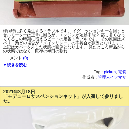
梅雨時に多く発生するトラブルです。 イグニッションキーを回すと
セルモーターは正常に回るが、エンジンが始動不能？ 蒸し暑くなっ
てくるこの時期に増えるビートの定番トラブルです。 その原因はズ
バリ！殆どの場合が「メインリレー」の不具合が原因となります。
上記はカバーを外した状態の画像となります。 見たところ新品から
の状態ではなく、既存の半田の割れ
コメント
(0)
▼続きを読む
Tag :
pickup
,
電装
作成者 :
管理人イソマサ
2021年3月18日
「モデューロサスペンションキット」が入荷して参りまし
た。