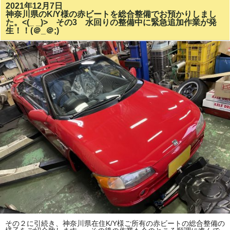
2021年12月7日
神奈川県のK/Y様の赤ビートを総合整備でお預かりしまし
た。<(_ _)> その3 水回りの整備中に緊急追加作業が発
生！！(＠_＠;)
その２に引続き、神奈川県在住K/Y様ご所有の赤ビートの総合整備の