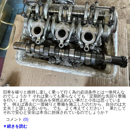
旧車を確りと維持し楽しく乗って行く為の必須条件とは一体何んな
のでしょうか？ それは乗っても乗らなくても「定期的な先回り整備
を行い」また、その歩みを突然止めない事だと小生は思っていま
す。 例えば過去に一度確りと整備を施工したのだから、自分のは大
丈夫！と誰しも思いがち。 でも、よく考えてください！ 果たして
それで安心と安全は本当に担保されているのでしょうか？
コメント
(0)
▼続きを読む