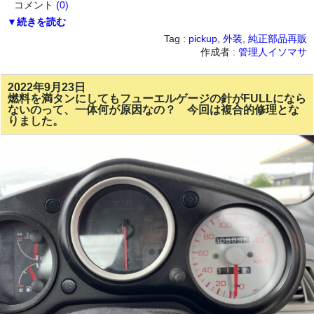
コメント
(0)
▼続きを読む
Tag :
pickup
,
外装
,
純正部品再販
作成者 :
管理人イソマサ
2022年9月23日
燃料を満タンにしてもフューエルゲージの針がFULLになら
ないのって、一体何が原因なの？ 今回は複合的修理とな
りました。