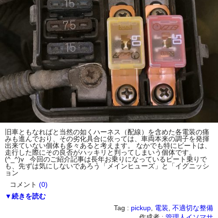
旧車ともなればと当然の如くハーネス（配線）を含めた各電装の痛
みも進んでおり、その劣化具合に依っては、車両本来の調子を発揮
出来ていない個体も多々あると考えます。 なかでも特にビートは、
走行した際にその良否がハッキリと判ってしまいう個体です。
(^_^)v 今回のご紹介記事は長年お乗りになっているビート乗りで
も、先ずは気にしないであろう「メインヒューズ」と「イグニッシ
ョン
コメント
(0)
▼続きを読む
Tag :
pickup
,
電装
,
不適切な整備
作成者 :
管理人イソマサ