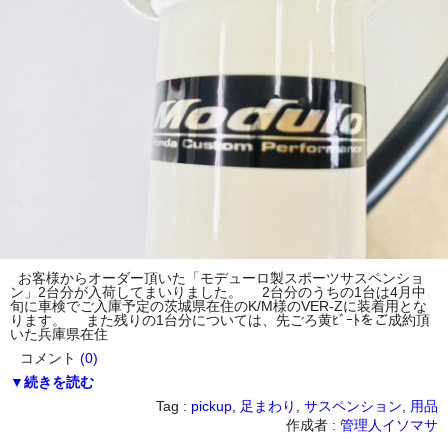
お客様からオーダー頂いた「モデューロ製スポーツサスペンショ
ン」2台分が入荷してまいりました。 2台分のうちの1台は4月中
旬に車検でご入庫予定の茨城県在住のK/M様のVER-Zに装着用とな
ります。 また残りの1台分については、先ごろ黄ﾋﾞｰﾄをご成約頂
いた兵庫県在住
コメント
(0)
▼続きを読む
Tag :
pickup
,
足まわり
,
サスペンション
,
用品
作成者 :
管理人イソマサ