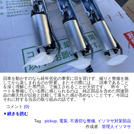
旧車を動かすのなら経年劣化の事実に目を背けず、確りと整備を施
してから楽しまれるのが肝要。またその際には、「旧車であること
を深く理解した専門店」で施工されることが大切です。 昨今、ビ
ートを整備している際に感じられるのは、純正部品を含めた関連部
品の耐久性が以前と比較して落ちた感が否めないことです。今回は
それに対する当店の取り組みの話です。 そ
コメント
(0)
▼続きを読む
Tag :
pickup
,
電装
,
不適切な整備
,
イソマサ対策部品
作成者 :
管理人イソマサ