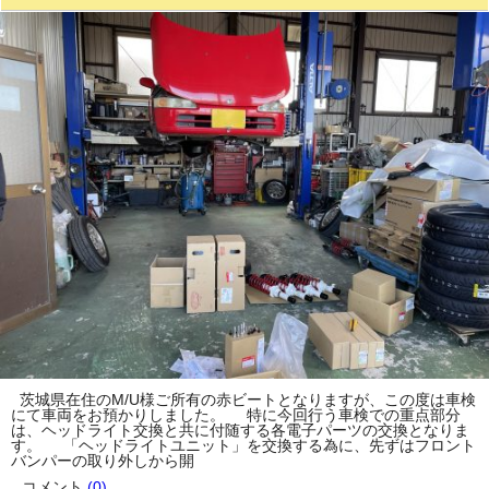
茨城県在住のM/U様ご所有の赤ビートとなりますが、この度は車検
にて車両をお預かりしました。 特に今回行う車検での重点部分
は、ヘッドライト交換と共に付随する各電子パーツの交換となりま
す。 「ヘッドライトユニット」を交換する為に、先ずはフロント
バンパーの取り外しから開
コメント
(0)