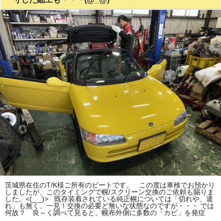
茨城県在住のT/K様ご所有のビートです。 この度は車検でお預かり
しましたが、このタイミングで幌/スクリーン交換のご依頼も賜りま
した。<(_ _)> 既存装着されている純正幌については「切れや、遣
れ」も無く、一見！交換の必要ど無いな状態なのですが・・・ では
何故？ 良～く調べて見ると、幌布外側に多数の「カビ」を発症