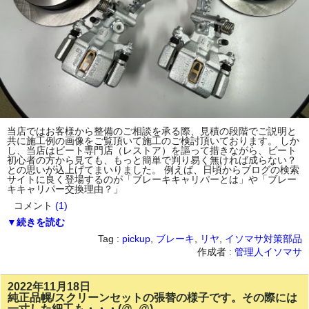
当店ではお客様から整備のご相談を承る際、見積の段階でご説明と
共に施工例の画像をご覧頂いて施工のご検討頂いております。 しか
し、当店はビート専門店（レストア）を謳って措きながら、ビート
初心者の方から見ても、もっと簡単で判り易く無ければ成らない？
との思いが込上げてまいりました。 例えば、日頃からブログの検索
サイトに良く登場するのが「ブレーキキャリパーとは」や「ブレー
キキャリパー交換理由？」
コメント
(1)
▼続きを読む
Tag :
pickup
,
ブレーキ
,
リヤ
,
イソマサ対策部品
作成者 :
管理人イソマサ
2022年11月18日
純正品幌/スクリーンセットの張替の様子です。その際には
一寸した細工も・・・(@_@)