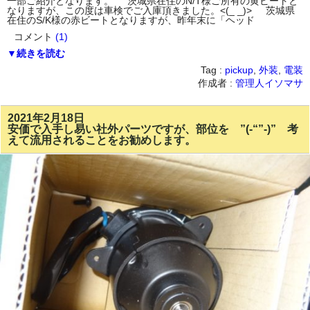
一部ご紹介となります。 茨城県在住のN/T様ご所有の黄ビートと
なりますが、この度は車検でご入庫頂きました。<(_ _)> 茨城県
在住のS/K様の赤ビートとなりますが、昨年末に「ヘッド
コメント
(1)
▼続きを読む
Tag :
pickup
,
外装
,
電装
作成者 :
管理人イソマサ
2021年2月18日
安価で入手し易い社外パーツですが、部位を ”(-“”-)” 考
えて流用されることをお勧めします。