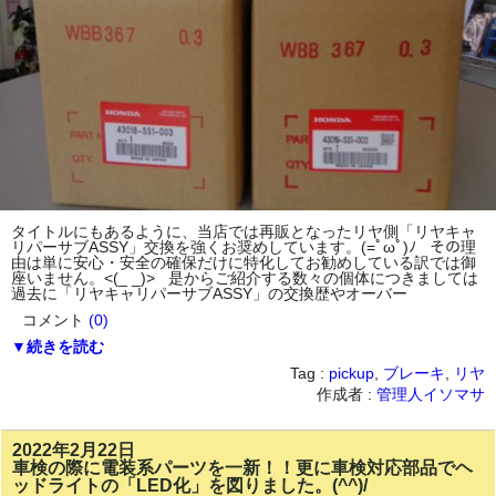
タイトルにもあるように、当店では再販となったリヤ側「リヤキャ
リパーサブASSY」交換を強くお奨めしています。(=ﾟωﾟ)ﾉ その理
由は単に安心・安全の確保だけに特化してお勧めしている訳では御
座いません。<(_ _)> 是からご紹介する数々の個体につきましては
過去に「リヤキャリパーサブASSY」の交換歴やオーバー
コメント
(0)
▼続きを読む
Tag :
pickup
,
ブレーキ
,
リヤ
作成者 :
管理人イソマサ
2022年2月22日
車検の際に電装系パーツを一新！！更に車検対応部品でヘ
ッドライトの「LED化」を図りました。(^^)/