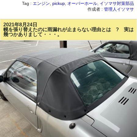
Tag :
エンジン
,
pickup
,
オーバーホール
,
イソマサ対策部品
作成者 :
管理人イソマサ
2021年8月24日
幌を張り替えたのに雨漏れが止まらない理由とは ? 実は
幾つかありまして・・・。