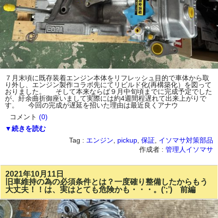
７月末頃に既存装着エンジン本体をリフレッシュ目的で車体から取
り外し、エンジン製作コラボ先にてリビルド化(再構築化）を図って
おりました。 そして本来ならば９月中旬頃までに完成予定でした
が、紆余曲折御座いまして実際には約4週間程遅れて出来上がりで
す。 今回の完成が遅延を招いた理由は最近良くアナウ
コメント
(0)
▼続きを読む
Tag :
エンジン
,
pickup
,
保証
,
イソマサ対策部品
作成者 :
管理人イソマサ
2021年10月11日
旧車維持の為の必須条件とは？一度確り整備したからもう
大丈夫！！は、実はとても危険かも・・・。(‘;’) 前編