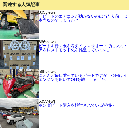
関連する人気記事
809views
「ビートのエアコンが効かないのは当たり前」は
本当なのでしょうか？
666views
ビートを行く末を考えイソマサオートではレスト
ア＆レストモッド化を推進しています。
568views
ほとんど毎日乗っているビートですが！今回は別
エンジンを用いてOHを施工しました。
539views
ホンダビート購入を検討されている皆様へ