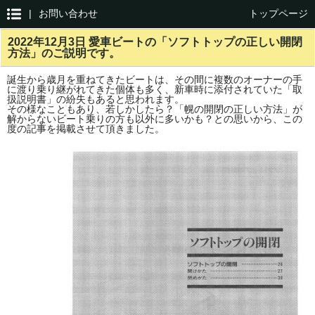
|
お問い合わせ
トップページ
2022年12月3日 愛車ビートの「ソフトトップの正しい開閉
方法」のご説明です。
誕生から歳月を重ねてきたビートは、その間に複数のオーナーの手
に渡り乗り継がれてきた個体も多く、新車時に添付されていた「取
扱説明書」の紛失もあると思われます。
その様なこともあり、若しかしたら？「幌の開閉の正しい方法」が
解からないビート乗りの方も以外に多いかも？との思いから、この
度の記事を掲載させて頂きました。