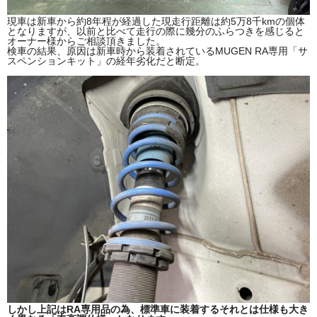
現車は新車から約8年程が経過した現走行距離は約5万8千kmの個体
となりますが、以前と比べて走行の際に幾分のふらつきを感じると
オーナー様からご相談頂きました。
検車の結果、原因は新車時から装着されているMUGEN RA専用「サ
スペンションキット」の経年劣化だと断定。
しかし上記はRA専用品の為、標準車に装着するそれとは仕様も大き