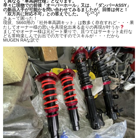
く異なる「車高調仕様」となります。
早々に現物での前後「オーバーホール」又は、「ダンパーASSY」
の新品入手が可能かを問い合わせてみるましたが、回答は何と！
「双方共に対応不可」との答えでした。 ”(-“”-)”
さぁ～て困った！
現状、S660用の「社外車高調キット」は数多く存在すれど・・・果
たしてオーナー様の思いを具現化出来る走りの再現が叶うか
ましてやオーナー様は元ビート乗りで、且つてはサーキット走行な
ども常時楽しんでお出での方ですのでスキルが・・・だから
MUGEN RAな訳で