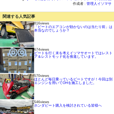
作成者 :
管理人イソマサ
関連する人気記事
816views
「ビートのエアコンが効かないのは当たり前」は
本当なのでしょうか？
674views
ビートを行く末を考えイソマサオートではレスト
ア＆レストモッド化を推進しています。
570views
ほとんど毎日乗っているビートですが！今回は別
エンジンを用いてOHを施工しました。
546views
ホンダビート購入を検討されている皆様へ