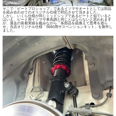
そこで「ビートプロショップ」であるイソマサオートとしては部品
を組み合わせてのオリジナル仕様で対応させて頂きました。
しかし、いくら仕様が同じミッドシップであるビートと似ていると
はいえ、ビート用イソマサ車高調と同じとはならないと思われます
が、過去の装着実績を鑑みながら「各部品を組換えて思考を巡ら
せ」当店オリジナル仕様「S660用サスペンションキット」を製作し
ました。