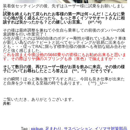
装着仮セッティングの後、先ずはユーザー様に試乗をお願いしまし
た。
試乗を終えられて戻られたお客様の第一声は何～んだ！こんなに乗
り心地が良く成るんだったら、もっと早くイソマサオートさんに相
談すれば良かったかも？との嬉しいお言葉。 (#^.^#)
その後は最終調整を兼ねて小生自ら乗車しての前後のダンパーの減
衰調整を行い作業完了！
小生が感じたのはS660自体のボディー剛性が優れている為か？車体
が新しい為なのか？ビートと比べてセッティングが容易に出来るか
とも・・・従ってRAに限らず標準仕様の個体へも有効な組み合わせ
だと強く感じました。
これを踏まえ今後は他のS660乗りの皆様にもお勧め出来ると思いま
す。その際はリヤ側のスプリングも赤（朱色）で揃えますが・・・
そして数日の後、再びユーザー様がお茶を飲みに来店。その後の様
子についてお尋ねしたところ答えは (*^。^*) だそうです。
その瞬間！ほっと胸を撫で下ろすと共に、今回も良き仕事が出来た
と自身を少々称える至福の時でもあります。 ( ^^) _U~~
ご覧いただき、ありがとうございます。
共有:
Tag :
pickup
,
足まわり
,
サスペンション
,
イソマサ対策部品