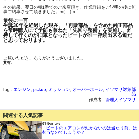
その結果。翌日の朝1番でのご来店頂き、作業詳細をご説明の後に無
事ご納車させて頂きました。m(__)m
最後に一言
生誕30年を経過した現在、「再販部品」を含めた純正部品
を常時購入にて予防も兼ねた「先回り整備」を実施し、維
持して行くのが旧車となったビートが唯一存続出来る道だ
と思っております。
ご覧いただき、ありがとうございました。
共有:
Tag :
エンジン
,
pickup
,
ミッション
,
オーバーホール
,
イソマサ対策部
品
作成者 :
管理人イソマサ
関連する人気記事
816views
「ビートのエアコンが効かないのは当たり前」は
本当なのでしょうか？