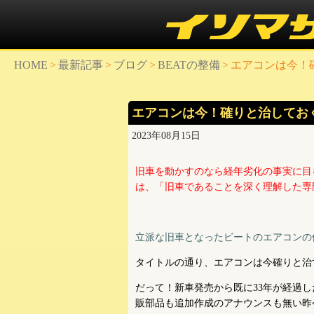
HOME
>
最新記事
>
ブログ
>
BEATの整備
>
エアコンは今！
エアコンは今！確りと治してお
2023年08月15日
旧車を動かすのなら経年劣化の事実に目
は、「旧車であることを深く理解した専
立派な旧車となったビートのエアコンの
タイトルの通り、エアコンは今確りと治
だって！新車発売から既に33年が経過
販部品も追加作成のアナウンスも無い昨