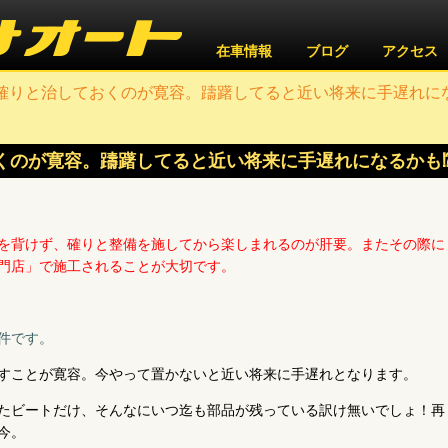
在車情報
ブログ
アクセス
確りと治しておくのが寛容。躊躇してると近い将来に手遅れに
くのが寛容。躊躇してると近い将来に手遅れになるかも
を背けず、確りと整備を施してから楽しまれるのが肝要。またその際に
門店」で施工されることが大切です。
件です。
すことが寛容。今やって置かないと近い将来に手遅れとなります。
したビートだけ、そんなにいつ迄も部品が残っている訳け無いでしょ！再
今。