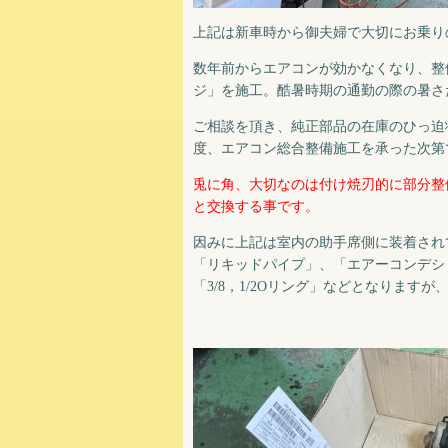
上記は新車時から御夫婦で大切にお乗り
数年前からエアコンが効かなくなり、整
ジ」を施工。酷暑時期の通勤の際の暑さ
ご相談を頂き、純正部品の在庫のひっ迫
度、エアコン総合整備施工を承った次第
兎に角、大切なのは付け焼刃的に部分整
と交換する事です。
因みに上記は室内の助手席側に装着されて
「リキッドパイプ」、「エアーコンデシ
「3/8，1/2Oリング」などとなります