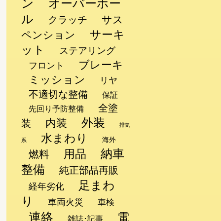
ン
オーバーホー
ル
サス
クラッチ
サーキ
ペンション
ット
ステアリング
ブレーキ
フロント
ミッション
リヤ
不適切な整備
保証
全塗
先回り予防整備
、
外装
内装
装
排気
水まわり
海外
系
納車
用品
燃料
整備
純正部品再販
足まわ
経年劣化
り
車両火災
車検
連絡
電
雑誌･記事