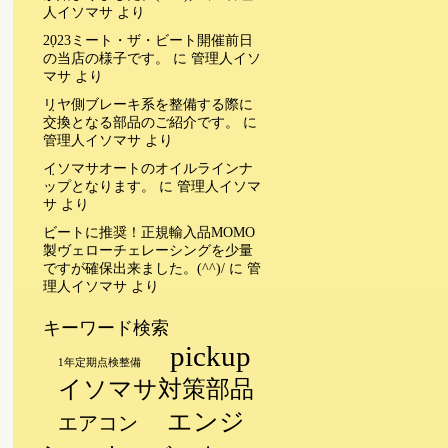
人イソマサ
より
2023ミート・ザ・ビート開催前日
の当店の様子です。
に
管理人イソ
マサ
より
リヤ側ブレーキ系を整備する際に
交換となる部品のご紹介です。
に
管理人イソマサ
より
イソマサオートのオイルラインナ
ップとなります。
に
管理人イソマ
サ
より
ビートに推奨！正規輸入品MOMO
製ヴェローチェレーシングを少量
ですが確保出来ました。(^^)/
に
管
理人イソマサ
より
キーワード検索
pickup
1年定期点検整備
イソマサ対策部品
エンジ
エアコン