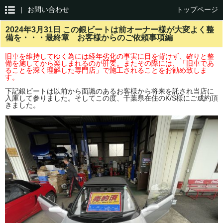
|
お問い合わせ
トップページ
2024年3月31日 この銀ビートは前オーナー様が大変よく整
備を・・・最終章 お客様からのご依頼事項編
旧車を維持してゆく為には経年劣化の事実に目を背けず、確りと整
備を施してから楽しまれるのが肝要。またその際には、「旧車であ
ることを深く理解した専門店」で施工されることをお勧め致しま
す。
下記銀ビートは以前から面識のあるお客様から将来を託され当店に
入庫して参りました。そしてこの度、千葉県在住のK/S様にご成約頂
きました。