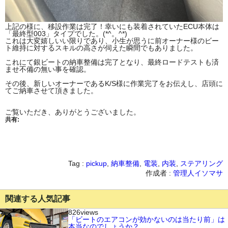
上記の様に、移設作業は完了！幸いにも装着されていたECU本体は
「最終型003」タイプでした。(*^。^*)
これは大変嬉しいい限りであり、小生が思うに前オーナー様のビー
ト維持に対するスキルの高さが伺えた瞬間でもありました。
これにて銀ビートの納車整備は完了となり、最終ロードテストも済
ませ不備の無い事を確認。
その後、新しいオーナーであるK/S様に作業完了をお伝えし、店頭に
てご納車させて頂きました。
ご覧いただき、ありがとうございました。
共有:
Tag :
pickup
,
納車整備
,
電装
,
内装
,
ステアリング
作成者 :
管理人イソマサ
関連する人気記事
826views
「ビートのエアコンが効かないのは当たり前」は
本当なのでしょうか？