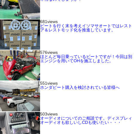
681views
ビートを行く末を考えイソマサオートではレスト
ア＆レストモッド化を推進しています。
576views
ほとんど毎日乗っているビートですが！今回は別
エンジンを用いてOHを施工しました。
551views
ホンダビート購入を検討されている皆様へ
503views
オーディオについてのご相談です。ディスプレィ
オーディオも欲しいしCDも使いたい・・・