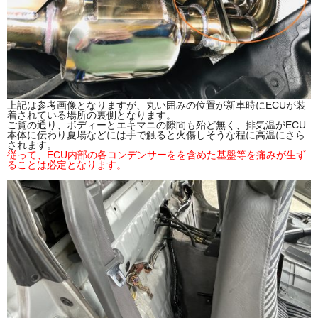
上記は参考画像となりますが、丸い囲みの位置が新車時にECUが装
着されている場所の裏側となります。
ご覧の通り、ボディーとエキマニの隙間も殆ど無く、排気温がECU
本体に伝わり夏場などには手で触ると火傷しそうな程に高温にさら
されます。
従って、ECU内部の各コンデンサーをを含めた基盤等を痛みが生ず
ることは必定となります。