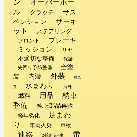
ン
オーバーホー
ル
サス
クラッチ
サーキ
ペンション
ット
ステアリング
ブレーキ
フロント
ミッション
リヤ
不適切な整備
保証
全塗
先回り予防整備
外装
内装
装
排気
水まわり
海外
系
納車
用品
燃料
整備
純正部品再販
足まわ
経年劣化
り
車両火災
車検
連絡
電
雑誌･記事