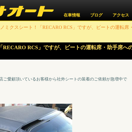
在車情報
ブログ
アクセス
ノミクスシート！「RECARO RCS」ですが、ビートの運転席・
RECARO RCS」ですが、ビートの運転席・助手席へ
店ご愛顧頂いているお客様から社外シートの装着のご依頼が急増中で