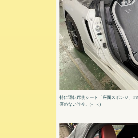
特に運転席側シート「座面スポンジ」の
否めない昨今。(~_~;)