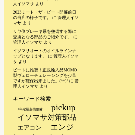
人イソマサ
より
2023ミート・ザ・ビート開催前日
の当店の様子です。
に
管理人イソ
マサ
より
リヤ側ブレーキ系を整備する際に
交換となる部品のご紹介です。
に
管理人イソマサ
より
イソマサオートのオイルラインナ
ップとなります。
に
管理人イソマ
サ
より
ビートに推奨！正規輸入品MOMO
製ヴェローチェレーシングを少量
ですが確保出来ました。(^^)/
に
管
理人イソマサ
より
キーワード検索
pickup
1年定期点検整備
イソマサ対策部品
エンジ
エアコン