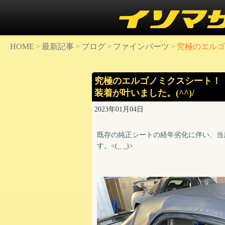
HOME
>
最新記事
>
ブログ
>
ファインパーツ
>
究極のエルゴ
究極のエルゴノミクスシート！「
装着が叶いました。(^^)/
2023年01月04日
既存の純正シートの経年劣化に伴い、当
す。<(_ _)>