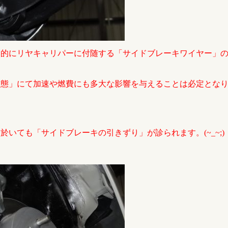
然的にリヤキャリパーに付随する「サイドブレーキワイヤー」
状態」にて加速や燃費にも多大な影響を与えることは必定とな
いても「サイドブレーキの引きずり」が診られます。(~_~;)