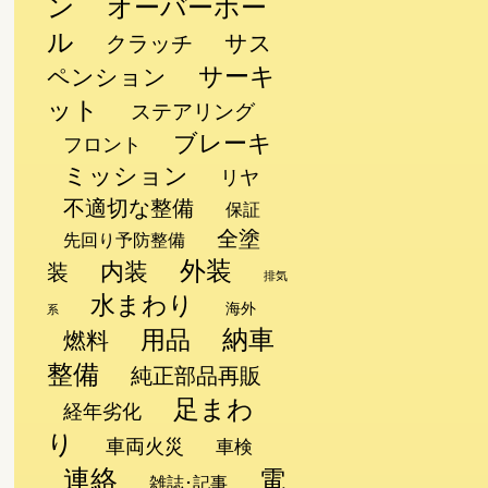
ン
オーバーホー
ル
サス
クラッチ
サーキ
ペンション
ット
ステアリング
ブレーキ
フロント
ミッション
リヤ
不適切な整備
保証
全塗
先回り予防整備
外装
内装
装
排気
水まわり
海外
系
納車
用品
し
燃料
整備
純正部品再販
足まわ
経年劣化
り
車両火災
車検
連絡
電
雑誌･記事