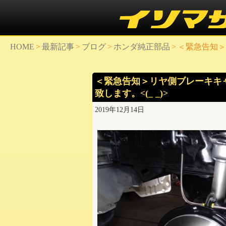
HOME
>
最新記事
>
ブログ
>
ホンダ純正部品
>
＜緊急告知＞
＜緊急告知＞リヤ側ブレーキキ
致します。<(_ _)>
2019年12月14日