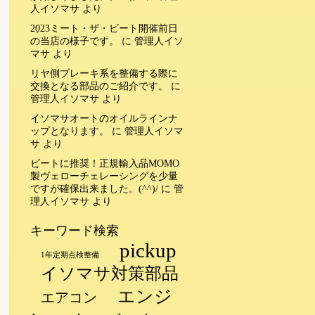
人イソマサ
より
2023ミート・ザ・ビート開催前日
の当店の様子です。
に
管理人イソ
マサ
より
リヤ側ブレーキ系を整備する際に
交換となる部品のご紹介です。
に
管理人イソマサ
より
イソマサオートのオイルラインナ
ップとなります。
に
管理人イソマ
サ
より
ビートに推奨！正規輸入品MOMO
製ヴェローチェレーシングを少量
ですが確保出来ました。(^^)/
に
管
理人イソマサ
より
キーワード検索
pickup
1年定期点検整備
イソマサ対策部品
エンジ
エアコン