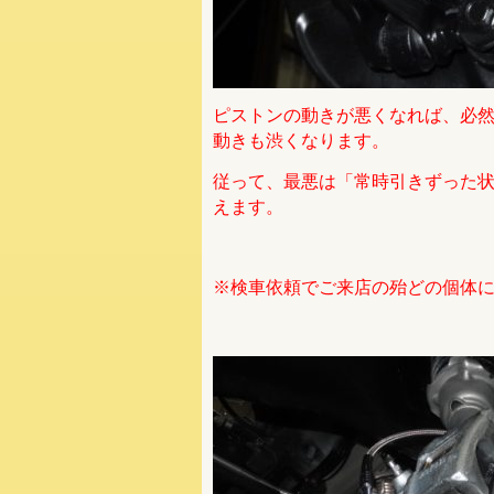
ピストンの動きが悪くなれば、必
動きも渋くなります。
従って、最悪は「常時引きずった
えます。
※検車依頼でご来店の殆どの個体に於