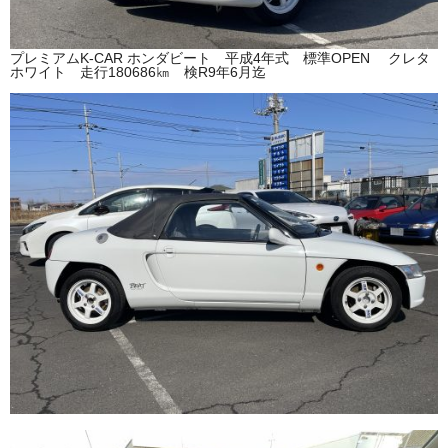
プレミアムK-CAR ホンダビート 平成4年式 標準OPEN クレタ
ホワイト 走行180686㎞ 検R9年6月迄