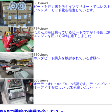
681views
ビートを行く末を考えイソマサオートではレスト
ア＆レストモッド化を推進しています。
576views
ほとんど毎日乗っているビートですが！今回は別
エンジンを用いてOHを施工しました。
550views
ホンダビート購入を検討されている皆様へ
503views
オーディオについてのご相談です。ディスプレィ
オーディオも欲しいしCDも使いたい・・・
BARで季節の味覚を楽しむ？ »