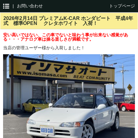
|
お問い合わせ
トップページ
2026年2月14日 プレミアムK-CAR ホンダビート 平成4年
式 標準OPEN クレタホワイト 入荷！
安い高いではない、この車でないと味わう事が出来ない感覚があ
る・・・アナログ車は操る楽しさが満載です。
当店の管理ユーザー様から入荷しました！