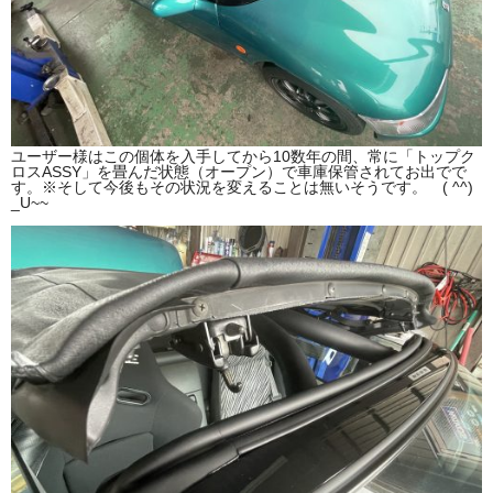
ユーザー様はこの個体を入手してから10数年の間、常に「トップク
ロスASSY」を畳んだ状態（オープン）で車庫保管されてお出でで
す。※そして今後もその状況を変えることは無いそうです。 ( ^^)
_U~~