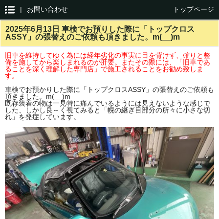
|
お問い合わせ
トップページ
2025年6月13日 車検でお預りした際に「トップクロス
ASSY」の張替えのご依頼も頂きました。m(__)m
旧車を維持してゆく為には経年劣化の事実に目を背けず、確りと整
備を施してから楽しまれるのが肝要。またその際には、「旧車であ
ることを深く理解した専門店」で施工されることをお勧め致しま
す。
車検でお預かりした際に「トップクロスASSY」の張替えのご依頼も
頂きました。m(__)m
既存装着の物は一見特に痛んでいるようには見えないような感じで
した、しかし良～く視てみると「幌の継ぎ目部分の所々に小さな切
れ」を発症しています。