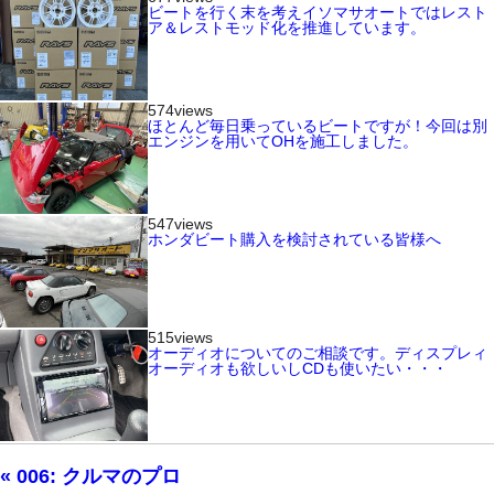
ビートを行く末を考えイソマサオートではレスト
ア＆レストモッド化を推進しています。
574views
ほとんど毎日乗っているビートですが！今回は別
エンジンを用いてOHを施工しました。
547views
ホンダビート購入を検討されている皆様へ
515views
オーディオについてのご相談です。ディスプレィ
オーディオも欲しいしCDも使いたい・・・
« 006: クルマのプロ