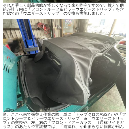
それと著しく部品供給が怪しくなって来た昨今ですので、敢えて供
給が叶う内に「フロントルーフ＆ピラーウエザーストリップ」を含
む総ての「ウエザーストリップ」の交換も実施しました。
尚、ここへ来て張替え作業の際、単に「トップクロスASSY」や「フ
ロントルーフ＆ピラーウエザーストリップ」＆「ウエザーストリッ
プ」の交換や、左、右の「フロントドアーガラス」（通称サイドガ
ラス）のあたり位置調整では、「雨漏れ」が止まらない個体が殆ん