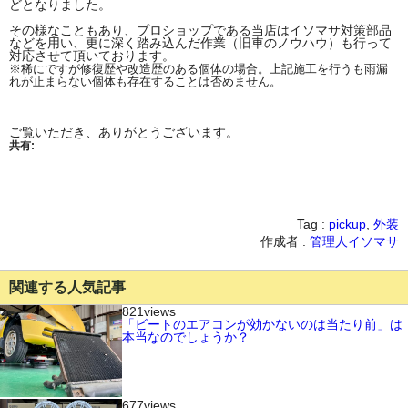
どとなりました。
その様なこともあり、プロショップである当店はイソマサ対策部品
などを用い、更に深く踏み込んだ作業（旧車のノウハウ）も行って
対応させて頂いております。
※稀にですが修復歴や改造歴のある個体の場合。上記施工を行うも雨漏
れが止まらない個体も存在することは否めません。
ご覧いただき、ありがとうございます。
共有:
Tag :
pickup
,
外装
作成者 :
管理人イソマサ
関連する人気記事
821views
「ビートのエアコンが効かないのは当たり前」は
本当なのでしょうか？
677views