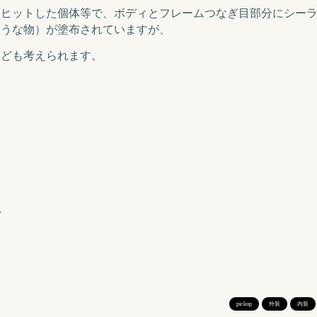
にヒットした個体等で、ボディとフレームつなぎ目部分にシー
ような物）が塗布されていますが、
なども考えられます。
。
pickup
外装
内装