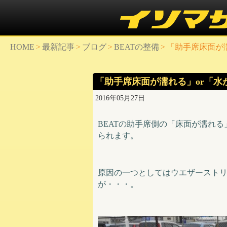
HOME
>
最新記事
>
ブログ
>
BEATの整備
>
「助手席床面が
「助手席床面が濡れる」or「
2016年05月27日
BEATの助手席側の「床面が濡れ
られます。
原因の一つとしてはウエザースト
が・・・。