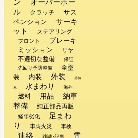
ン
オーバーホー
ル
サス
クラッチ
サーキ
ペンション
ット
ステアリング
ブレーキ
フロント
ミッション
リヤ
不適切な整備
保証
全塗
先回り予防整備
外装
内装
装
排気
水まわり
海外
系
納車
用品
燃料
整備
純正部品再販
足まわ
経年劣化
り
車両火災
車検
連絡
電
雑誌･記事