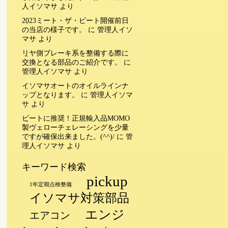
人イソマサ
より
2023ミート・ザ・ビート開催前日
の当店の様子です。
に
管理人イソ
マサ
より
リヤ側ブレーキ系を整備する際に
交換となる部品のご紹介です。
に
管理人イソマサ
より
イソマサオートのオイルラインナ
ップとなります。
に
管理人イソマ
サ
より
ビートに推奨！正規輸入品MOMO
製ヴェローチェレーシングを少量
ですが確保出来ました。(^^)/
に
管
理人イソマサ
より
キーワード検索
pickup
1年定期点検整備
イソマサ対策部品
エンジ
エアコン