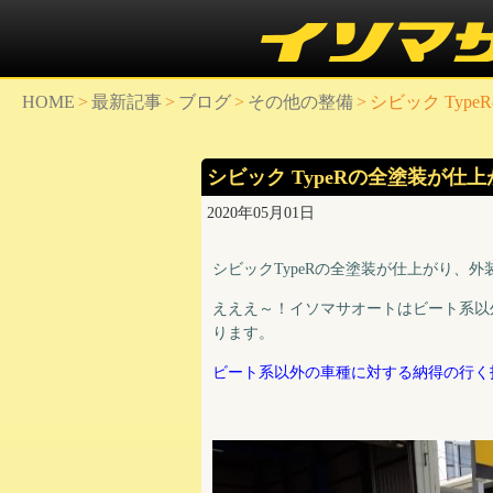
HOME
>
最新記事
>
ブログ
>
その他の整備
>
シビック Typ
シビック TypeRの全塗装が仕上
2020年05月01日
シビックTypeRの全塗装が仕上がり、
えええ～！イソマサオートはビート系以
ります。
ビート系以外の車種に対する納得の行く