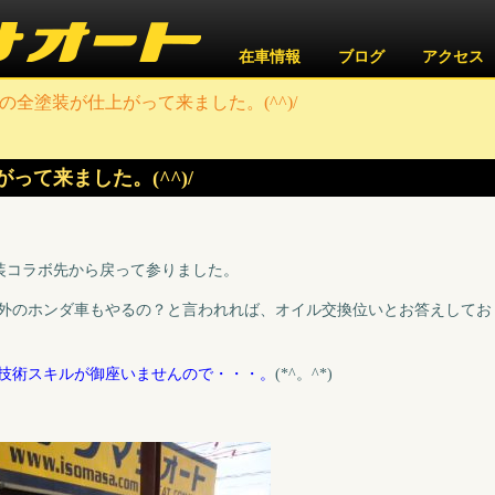
在車情報
ブログ
アクセス
eRの全塗装が仕上がって来ました。(^^)/
がって来ました。(^^)/
外装コラボ先から戻って参りました。
外のホンダ車もやるの？と言われれば、オイル交換位いとお答えしてお
技術スキルが御座いませんので・・・。
(*^。^*)