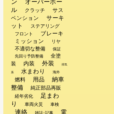
ン
オーバーホー
ル
サス
クラッチ
サーキ
ペンション
ット
ステアリング
ブレーキ
フロント
ミッション
リヤ
不適切な整備
保証
全塗
先回り予防整備
外装
内装
装
排気
水まわり
海外
系
納車
用品
燃料
整備
純正部品再販
足まわ
経年劣化
り
車両火災
車検
連絡
電
雑誌･記事