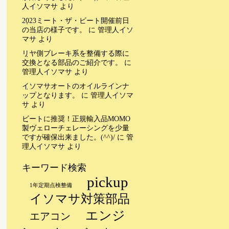
人イソマサ
より
2023ミート・ザ・ビート開催前日
の当店の様子です。
に
管理人イソ
マサ
より
リヤ側ブレーキ系を整備する際に
交換となる部品のご紹介です。
に
管理人イソマサ
より
イソマサオートのオイルラインナ
ップとなります。
に
管理人イソマ
サ
より
ビートに推奨！正規輸入品MOMO
製ヴェローチェレーシングを少量
ですが確保出来ました。(^^)/
に
管
理人イソマサ
より
キーワード検索
pickup
1年定期点検整備
イソマサ対策部品
エンジ
エアコン