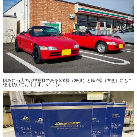
因みに当店のお得意様であるS/K様（左側）とN/Y様（右側）にもご
使用頂いております。<(_ _)>