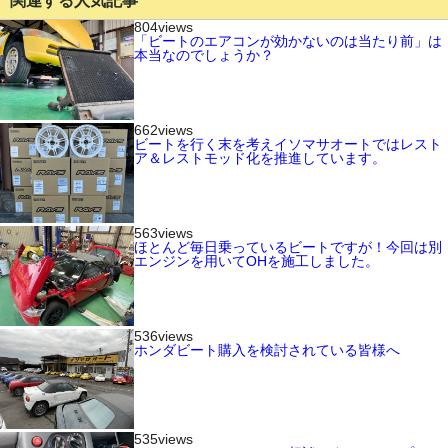
関連する人気記事
804views
「ビートのエアコンが効かないのは当たり前」は
本当なのでしょうか？
662views
ビートを行く末を考えイソマサオートではレスト
ア＆レストモッド化を推進しています。
563views
ほとんど毎日乗っているビートですが！今回は別
エンジンを用いてOHを施工しました。
536views
ホンダビート購入を検討されている皆様へ
535views