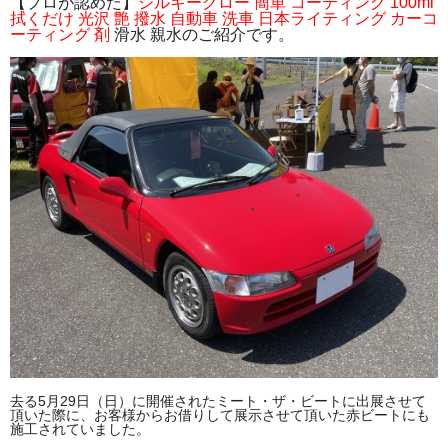
【プロが認めた】
シルキーグロー 簡単 コーティング 100ml
拭くだけ 光沢 艶 撥水 自動車 洗車 日本ライティング カーコ
ーティング 剤
滑水 親水のご紹介です。
去る5月29日（日）に開催されたミート・ザ・ビートに出展させて
頂いた際に、お客様からお借りして展示させて頂いた赤ビートにも
施工されていました。