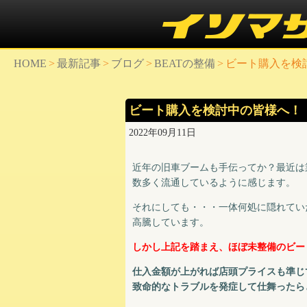
HOME
>
最新記事
>
ブログ
>
BEATの整備
>
ビート購入を検討
ビート購入を検討中の皆様へ！「2
2022年09月11日
近年の旧車ブームも手伝ってか？最近は
数多く流通しているように感じます。
それにしても・・・一体何処に隠れていた
高騰しています。
しかし上記を踏まえ、ほぼ未整備のビー
仕入金額が上がれば店頭プライスも準じ
致命的なトラブルを発症して仕舞ったらと