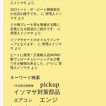
人イソマサ
より
2023ミート・ザ・ビート開催前日
の当店の様子です。
に
管理人イソ
マサ
より
リヤ側ブレーキ系を整備する際に
交換となる部品のご紹介です。
に
管理人イソマサ
より
イソマサオートのオイルラインナ
ップとなります。
に
管理人イソマ
サ
より
ビートに推奨！正規輸入品MOMO
製ヴェローチェレーシングを少量
ですが確保出来ました。(^^)/
に
管
理人イソマサ
より
キーワード検索
pickup
1年定期点検整備
イソマサ対策部品
エンジ
エアコン