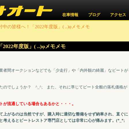
在車情報
ブログ
アクセス
中の皆様へ！「2022年度版」( ..)φメモメモ
022年度版」( ..)φメモメモ
業者間オークションなどでも「少走行」や「内外観の綺麗」なビートが
のでしょうか？ ^_^; また、それに準じてビート全般の落札価格が
トが流通している場合もあるかと・・・。
て上がるのは当然ですが、購入時に適切な整備をせず納車され、直ぐに
考えるとビートレストア専門店としては非常に心が痛みます。(*_*;