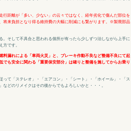
走行距離が「多い、少ない」の云々ではなく、経年劣化で傷んだ部位を
、将来負担となり得る維持費の大幅に削減にも繋がります。※製廃部品
る。そして不具合と思われる個所が有ったら少しずつ治しながら上手に
え方です。
燃料漏れによる「車両火災」と、ブレーキ作動不良など整備不良にて起
低でも安全に関わる「重要保安部分」は確りと整備を施してからお乗り
従って「ステレオ」・「エアコン」・「シート」・「ホイール」・「ス
」などのリメイクはその後からでもよろしいかと・・・。