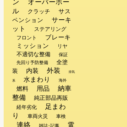
ン
オーバーホー
ル
サス
クラッチ
サーキ
ペンション
ット
ステアリング
ブレーキ
フロント
ミッション
リヤ
不適切な整備
保証
て
全塗
先回り予防整備
外装
内装
装
排気
水まわり
海外
系
納車
用品
燃料
整備
純正部品再販
足まわ
経年劣化
り
車両火災
車検
連絡
電
雑誌･記事