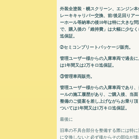
外装全塗装・幌スクリーン、エンジン本
レーキキャリパー交換、前/後足回りア
ーホール等納車の後10年は特に大きな
で、購入後の「維持費」は大幅に少なく
迄保証。
➁セミコンプリートパッケージ販売。
管理ユーザー様からの入庫車両で過去に
は1年間又は2万キロ迄保証。
③管理車両販売。
管理ユーザー様からの入庫車両であり、
ールの施工履歴があり、ご購入後、当面
整備のご提案を差し上げながらお乗り頂
ついては1年間又は1万キロ迄保証。
最後に
旧車の不具合部分を整備する際には特に
に交換しないと必ず後からその部位が壊