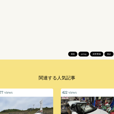
連絡
pickup
納車整備
保証
関連する人気記事
77
views
422
views