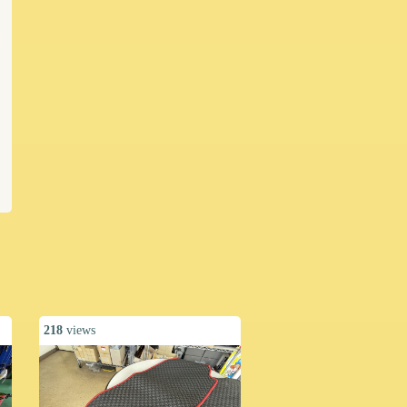
218
views