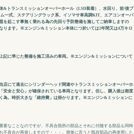
体&トランスミッションオーバーホール（LSD装着）、水回り、前/後ブ
ーム一式、ステアリングラック系、イソマサ車高調KIT、エアコンオーバ
問題を起こす事無く乗れる為の先回り予防整備を施してご納車しますの
なります。※エンジン&ミッション本体につ於いては2年間又は4万キロ
上記に準じた整備を施工済みの車両。※エンジン&ミッションについて
当店にて過去にシリンダーヘッド関連やトランスミッションオーバーホ
「安全と安心」が確保されている車両となります。但し、購入後は都度
く為。時折大きな「
維持費」は掛かります。※エンジン&ミッションに
重要なことなのですが、不具合箇所の部品とそれに付随する部品も同時
れ不具合が再発しますので・・・。簡単に言うと既存部品の再使用した