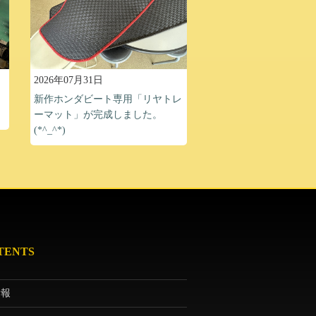
2026年07月31日
、
新作ホンダビート専用「リヤトレ
ーマット」が完成しました。
(*^_^*)
TENTS
情報