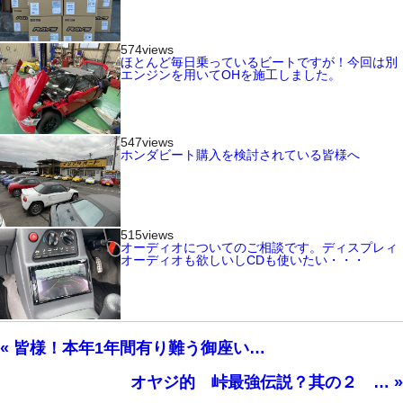
574views
ほとんど毎日乗っているビートですが！今回は別
エンジンを用いてOHを施工しました。
547views
ホンダビート購入を検討されている皆様へ
515views
オーディオについてのご相談です。ディスプレィ
オーディオも欲しいしCDも使いたい・・・
« 皆様！本年1年間有り難う御座い…
オヤジ的 峠最強伝説？其の２ … »