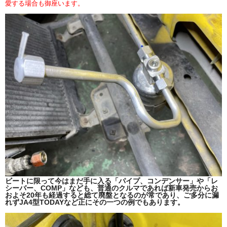
愛する場合も御座います。
ビートに限って今はまだ手に入る「パイプ、コンデンサー」や「レ
シーバー、COMP」なども、普通のクルマであれば新車発売からお
およそ20年も経過すると総て廃盤となるのが常であり、ご多分に漏
れずJA4型TODAYなど正にその一つの例でもあります。