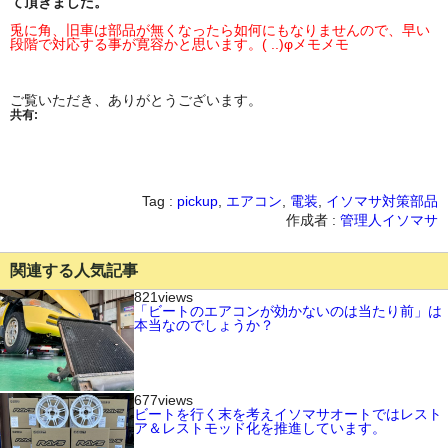
て頂きました。
兎に角、旧車は部品が無くなったら如何にもなりませんので、早い
段階で対応する事が寛容かと思います。( ..)φメモメモ
ご覧いただき、ありがとうございます。
共有:
Tag :
pickup
,
エアコン
,
電装
,
イソマサ対策部品
作成者 :
管理人イソマサ
関連する人気記事
821views
「ビートのエアコンが効かないのは当たり前」は
本当なのでしょうか？
677views
ビートを行く末を考えイソマサオートではレスト
ア＆レストモッド化を推進しています。