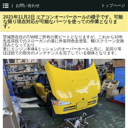
|
お問い合わせ
トップページ
2021年11月2日 エアコンオーバーホールの様子です。可能
な限り現在対応が可能なパーツを使っての作業となりま
す。
茨城県在住のT/W様ご所有の黄ビートとなりますが、これから10年
先迄現役でのスローガンの基に外装同色全塗装、幌/スクリーン交換
済みとなっており。
更にエンジン本体&ミッションのオーバーホールと共に、足回り等
ほぼ総ての部分のメンテナンスを完了している個体となります。