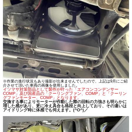
※作業の進行状況もあり撮影が出来ませんでしたので、上記は9月にご紹
介させて頂いた車両の画像を使用しました。
イソマサ対策部品として製作が叶った「エアコンコンデンサー
COMP」及び国産品の「クーリングファン、COMP」と「クーリン
グファンモーター、COMP」となります。
交
換する事によりモーターが作動した際の回転の力強さも明らかに
増した感があり、更に冷え具合も格段と向上しており、その違いは
アイドリング時に体感でも伺えます。(^O^)／