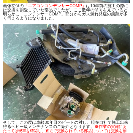
画像左側の
「エアコンコンデンサーCOMP」
は10年前の施工の際に
は交換を割愛していた部品でしたが、ここ数年の傾向を見ていると
明らかに「コンデンサーCOMP」部分からガス漏れ発症の痕跡が多
く伺えるようになりました。
そして、この度は車齢30年目のビートの対し、現在自社で施工出来
得るヘビー級メンテナンスのご紹介となります。
※作業の
実施にあ
たっては現車を確認し、直近で交換されている部品については交換を割