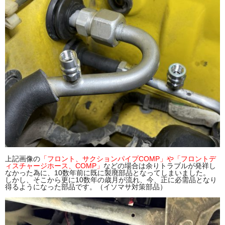
上記画像の
「フロント、サクションパイプCOMP」や「フロントデ
ィスチャージホース、COMP」
などの場合は余りトラブルが発祥し
なかった為に、10数年前に既に製廃部品となってしまいました。
しかし、そこから更に10数年の歳月が流れ、今、正に必需品となり
得るようになった部品です。（イソマサ対策部品）