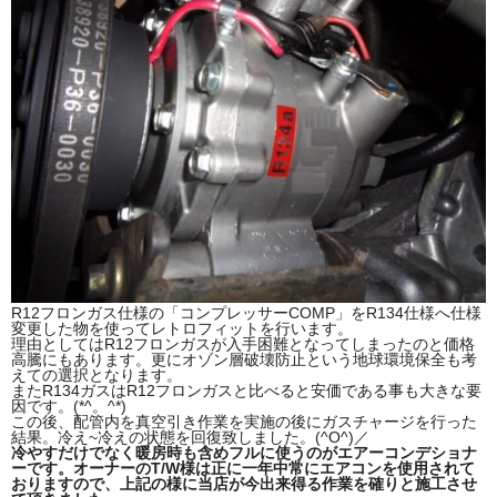
R12フロンガス仕様の「コンプレッサーCOMP」をR134仕様へ仕様
変更した物を使ってレトロフィットを行います。
理由としてはR12フロンガスが入手困難となってしまったのと価格
高騰にもあります。更にオゾン層破壊防止という地球環境保全も考
えての選択となります。
またR134ガスはR12フロンガスと比べると安価である事も大きな要
因です。(*^。^*)
この後、配管内を真空引き作業を実施の後にガスチャージを行った
結果。冷え~冷えの状態を回復致しました。(^O^)／
冷やすだけでなく暖房時も含めフルに使うのがエアーコンデショナ
ーです。オーナーのT/W様は正に一年中常にエアコンを使用されて
おりますので、上記の様に当店が今出来得る作業を確りと施工させ