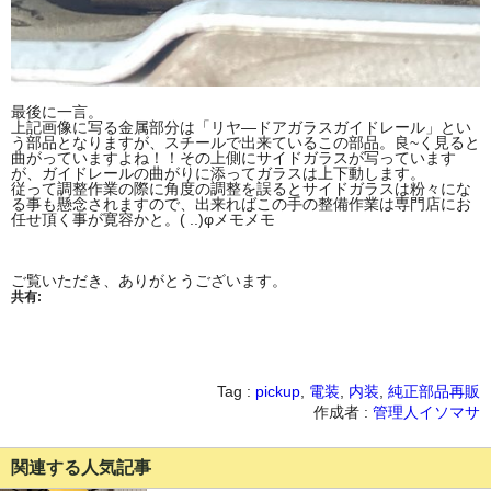
最後に一言。
上記画像に写る金属部分は「リヤ―ドアガラスガイドレール」とい
う部品となりますが、スチールで出来ているこの部品。良~く見ると
曲がっていますよね！！その上側にサイドガラスが写っています
が、ガイドレールの曲がりに添ってガラスは上下動します。
従って調整作業の際に角度の調整を誤るとサイドガラスは粉々にな
る事も懸念されますので、出来ればこの手の整備作業は専門店にお
任せ頂く事が寛容かと。( ..)φメモメモ
ご覧いただき、ありがとうございます。
共有:
Tag :
pickup
,
電装
,
内装
,
純正部品再販
作成者 :
管理人イソマサ
関連する人気記事