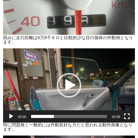
因みに走行距離は6万8千キロと比較的少な目の個体の作動例となり
ます。
動
画
プ
レ
ー
ヤ
ー
00:00
00:08
特に問題無く一般的には作動良好な方だと思われる動作画像となり
ます。