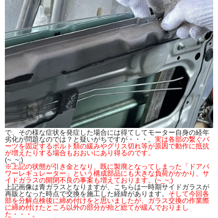
で、その様な症状を発症した場合には得てしてモーター自身の経年
劣化が問題なのでは？と疑いがちですが・・・。
実は各部の繋ぐパ
ーツを固定するボルト類の緩みやグリス切れ等が原因で動作に抵抗
が増えたりする場合もおおいにあり得るのです。
(~_~;)
※上記の状態が引き金となり、既に製廃となってしまった「ドアパ
ワーレギュレーター」という構成部品にも大きな負荷がかかり、サ
イドガラスの開閉不良の事案も増えております。(~_~;)
上記画像は青ガラスとなりますが、こちらは一時期サイドガラスが
再販となった時点で交換を施工した経緯があります。
そして今回各
部を分解点検後に締め付けをと思いましたが、ガラス交換の作業際
に締め付けたところ以外の部分が殆ど総てが緩んでおりまし
た・・・。