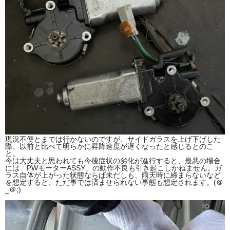
現況不便とまでは行かないのですが、サイドガラスを上げ下げした
際、以前と比べて明らかに昇降速度が遅くなったと感じるとのこ
と。
今は大丈夫と思われても今後症状の劣化が進行すると、最悪の場合
には「PWモーターASSY」の動作不良も引き起こしかねません。ガ
ラス自体が上がった状態ならば未だしも、雨天時に締まらないなど
を想定すると、ただ事では済ませられない事態も想定されます。(＠
_＠;)