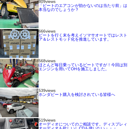
809views
「ビートのエアコンが効かないのは当たり前」は
本当なのでしょうか？
666views
ビートを行く末を考えイソマサオートではレスト
ア＆レストモッド化を推進しています。
568views
ほとんど毎日乗っているビートですが！今回は別
エンジンを用いてOHを施工しました。
539views
ホンダビート購入を検討されている皆様へ
519views
オーディオについてのご相談です。ディスプレィ
オーディオも欲しいしCDも使いたい・・・