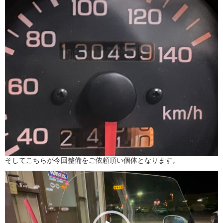
そしてこちらが今回整備をご依頼頂い個体となります。
動
画
プ
レ
ー
ヤ
ー