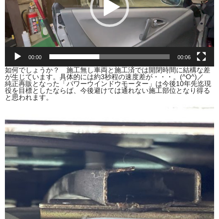
00:00
00:06
如何でしょうか？ 施工無し車両と施工済では開閉時間に結構な差
が生じています。具体的には約3秒程の速度差が・・・。(^O^)／
純正再販となった「パワーウインドウモーター」は今後10年先迄現
役を目標としたならば、今後避けては通れない施工部位となり得る
と思われます。