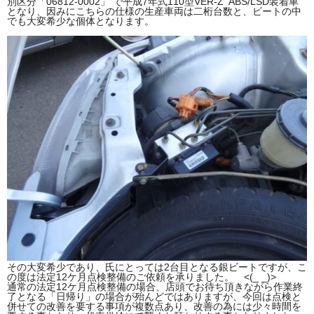
別区分「06812-0002」 で平成7年式110型VER-Z ABS/LSD装着車
となり、因みにこちらの仕様の生産車両は二桁台数と、ビートの中
でも大変希少な個体となります。
その大変希少であり、氏にとっては2台目となる銀ビートですが、こ
の度は法定12ケ月点検整備のご依頼を承りました。 <(_ _)>
通常の法定12ケ月点検整備の場合、店頭でお待ち頂きながら作業終
了となる「日帰り」の場合が殆んどではありますが、今回は点検と
併せての改善を要する事項が複数点あり、改善の為には少々時間を