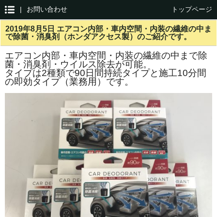
|
お問い合わせ
トップページ
2019年8月5日 エアコン内部・車内空間・内装の繊維の中ま
で除菌・消臭剤（ホンダアクセス製）のご紹介です。
エアコン内部・車内空間・内装の繊維の中まで除
菌・消臭剤・ウイルス除去が可能。
タイプは2種類で90日間持続タイプと施工10分間
の即効タイプ（業務用）です。