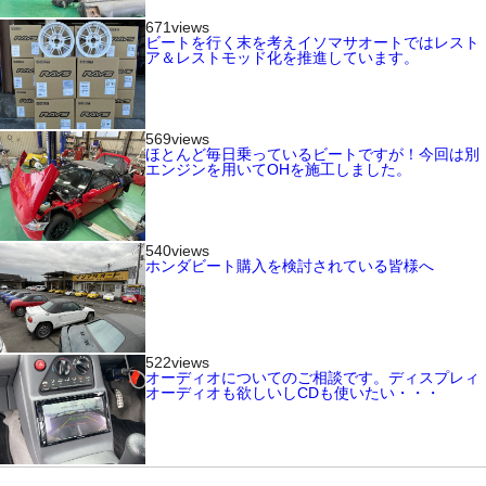
671views
ビートを行く末を考えイソマサオートではレスト
ア＆レストモッド化を推進しています。
569views
ほとんど毎日乗っているビートですが！今回は別
エンジンを用いてOHを施工しました。
540views
ホンダビート購入を検討されている皆様へ
522views
オーディオについてのご相談です。ディスプレィ
オーディオも欲しいしCDも使いたい・・・