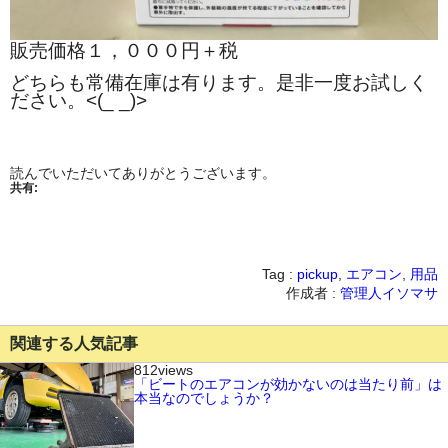
販売価格１，０００円＋税
どちらも常備在庫は有ります。是非一度お試しく
ださい。<(_ _)>
読んでいただいてありがとうございます。
共有:
Tag :
pickup
,
エアコン
,
用品
作成者 :
管理人イソマサ
関連する人気記事
812views
「ビートのエアコンが効かないのは当たり前」は
本当なのでしょうか？