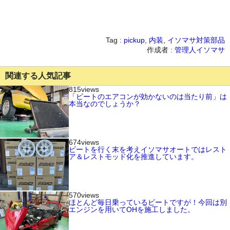
Tag :
pickup
,
内装
,
イソマサ対策部品
作成者 :
管理人イソマサ
関連する人気記事
815views
「ビートのエアコンが効かないのは当たり前」は
本当なのでしょうか？
674views
ビートを行く末を考えイソマサオートではレスト
ア＆レストモッド化を推進しています。
570views
ほとんど毎日乗っているビートですが！今回は別
エンジンを用いてOHを施工しました。