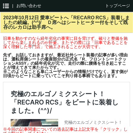
|
お問い合わせ
トップページ
2023年10月12日 愛車ビートへ「RECARO RCS」装着しま
したの続編。(^^)/ Ｄ席へはシートヒーター付をそして既
存のレカロは助手席へ。
旧車を動かすのなら経年劣化の事実に目を背けず、確りと整備を施
してから楽しまれるのが肝要。
またその際には「旧車であることを
深く理解した専門店」で施工されることが大切です。
先ず、お話しておきますが、最近社外シート装着の記事が多い理由
は、運転席側シートの着座部分の正式名「R、フロントシートクッ
ションASSY」の経年劣化が元で、走行の際に腰痛を引き起こすこ
とが増えてきて来たからです。
※このようなことも単にユーザーからの情報だけでなく、直す側が
日頃からビートに乗っていてこそ判り得る事柄でもあります。
※今回の記事関連についての過去記事は上記文字を「クリック」し