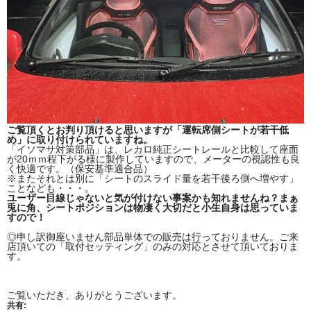
ご覧頂くとお判り頂けると思いますが「運転席側シートが若干低
め」に取り付けられていますね。
「イソマサ対策部品」は、レカロ純正シートレールと比較して座面
が20ｍｍ程下がる様に製作していますので、メーターの視認性も良
く快適です。（保安基準適合品）
※またそれとは別に「シートのスライド量を若干後ろ側へ増やす」
ことなども・・・。
ユーザー目線じゃないと気が付けない事案かも知れませんね？まぁ
兎に角、シートポジションは物凄く大切だと小生自身は思っていま
すので！
◎申し訳御座いません部品単体での販売は行っておりません。ご来
店頂いての「取付セッティング」のみの対応とさせて頂いておりま
す。
ご覧いただき、ありがとうございます。
共有: