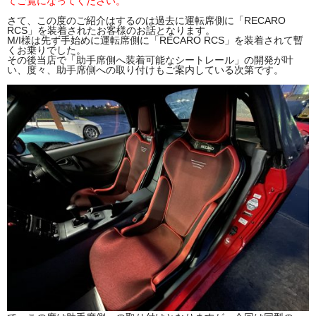
てご覧になってください。
さて、この度のご紹介はするのは過去に運転席側に「RECARO
RCS」を装着されたお客様のお話となります。
M/I様は先ず手始めに運転席側に「RECARO RCS」を装着されて暫
くお乗りでした。
その後当店で「助手席側へ装着可能なシートレール」の開発が叶
い、度々、助手席側への取り付けもご案内している次第です。