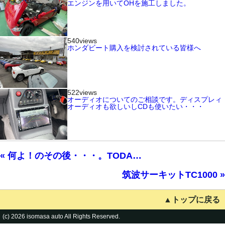
エンジンを用いてOHを施工しました。
540views
ホンダビート購入を検討されている皆様へ
522views
オーディオについてのご相談です。ディスプレィ
オーディオも欲しいしCDも使いたい・・・
« 何よ！のその後・・・。TODA…
筑波サーキットTC1000 »
▲トップに戻る
(c) 2026 isomasa auto All Rights Reserved.