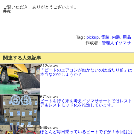
ご覧いただき、ありがとうございます。
共有:
Tag :
pickup
,
電装
,
内装
,
用品
作成者 :
管理人イソマサ
関連する人気記事
812views
「ビートのエアコンが効かないのは当たり前」は
本当なのでしょうか？
671views
ビートを行く末を考えイソマサオートではレスト
ア＆レストモッド化を推進しています。
569views
ほとんど毎日乗っているビートですが！今回は別