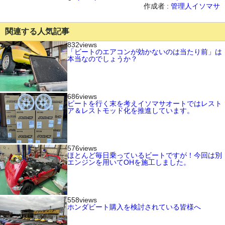
作成者 :
管理人イソマサ
関連する人気記事
832views
「ビートのエアコンが効かないのは当たり前」は
本当なのでしょうか？
686views
ビートを行く末を考えイソマサオートではレスト
ア＆レストモッド化を推進しています。
576views
ほとんど毎日乗っているビートですが！今回は別
エンジンを用いてOHを施工しました。
558views
ホンダビート購入を検討されている皆様へ