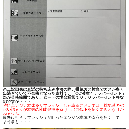
※上記画像は直近の持ち込み車検の際、排気ガス検査でガスが多く
出過ぎていて不合格となった資料で、「CO濃度４．５パーセント」
迄が合格範囲であり、ビートの場合通常で０．０５パーセント程な
のですが・・・
特にエンジン本体をリフレッシュした車両においては、排気系の劣
化や詰まりが本来の性能発揮を妨げ、出力低下を招く要因となりか
ねません。
最悪は折角リフレッシュが叶ったエンジン本体の寿命を短くしてし
まう事も・・・