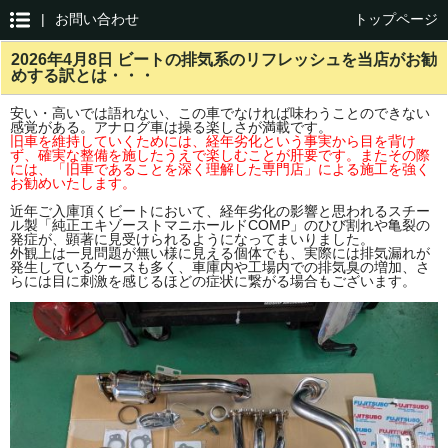
|
お問い合わせ
トップページ
2026年4月8日 ビートの排気系のリフレッシュを当店がお勧
めする訳とは・・・
安い・高いでは語れない、この車でなければ味わうことのできない
感覚がある。アナログ車は操る楽しさが満載です。
旧車を維持していくためには、経年劣化という事実から目を背け
ず、確実な整備を施したうえで楽しむことが肝要です。またその際
には、「旧車であることを深く理解した専門店」による施工を強く
お勧めいたします。
近年ご入庫頂くビートにおいて、経年劣化の影響と思われるスチー
ル製「純正エキゾーストマニホールドCOMP」のひび割れや亀裂の
発症が、顕著に見受けられるようになってまいりました。
外観上は一見問題が無い様に見える個体でも、実際には排気漏れが
発生しているケースも多く、車庫内や工場内での排気臭の増加、さ
らには目に刺激を感じるほどの症状に繋がる場合もございます。