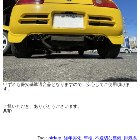
いずれも保安基準適合品となりますので、安心してご使用頂けま
す。
ご覧いただき、ありがとうございます。
共有:
Tag :
pickup
,
経年劣化
,
車検
,
不適切な整備
,
排気系