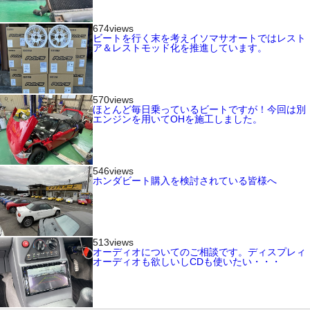
674views
ビートを行く末を考えイソマサオートではレスト
ア＆レストモッド化を推進しています。
570views
ほとんど毎日乗っているビートですが！今回は別
エンジンを用いてOHを施工しました。
546views
ホンダビート購入を検討されている皆様へ
513views
オーディオについてのご相談です。ディスプレィ
オーディオも欲しいしCDも使いたい・・・