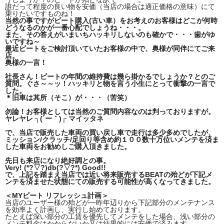
誰だって程度の良い物を安価（当店の場合は適正価格の意味）にて
乗りたいですものね！
当然の事ですがビート購入(古い車）をお考えのお客様はどこが何時
どうなるのかが一番心配でしょうね・・・。
また、その答えがいまいちハッキリしないのも確かで・・・歯がゆ
いですね～
最近ビートをご検討頂いていたお客様の中で、奥様が同伴にてご来
店。
奥様の一言！
社長さん！ビートの年間の維持費は幾ら掛かるでしょうか？とのご
質問。ぐさ～～ッ！ハッキリと物を言う小生にとって衝撃の一言で
した。
＊旧車は其所（そこ）が・・・（苦笑）
勿論！お客様としては当然のご質問内容なのは判っておりますが。
ヤレヤレ ┐(´ー｀)┌ マイッタネ
で、当店で販売した車両の買い戻し車で走行は多少多めでしたが、
ミッション/クラッチ/足回り等含め約１００数十万位いメンテを済ま
した車両をお勧めしご購入頂きました。
先日も来店になり絶好調との事。
Very! (*?▽?)db(?▽?*) Good!!
で、上記を踏まえ当店では近い将来販売するBEATの殆どが下記メ
ンテを済ませた状態にての販売する可能性が高くなってきました。
＜MYビート リフレッシュ計画＞
当店のユーザー様の殆どが一昨年辺りから下記部分のメンテナンス
を効率よく計画し、実行し始めております。
たとえば深い部分の工賃を優先してメンテをした場合、浅い部分の
メンテ料金はかからないか又は結果的には安価で済みます。