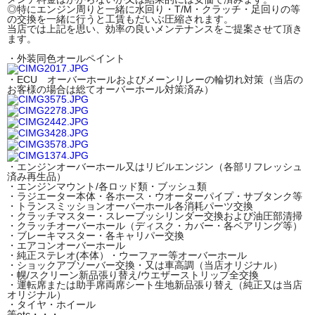
◎特にエンジン周りと一緒に水回り・T/M・クラッチ・足回りの等
の交換を一緒に行うと工賃もだいぶ圧縮されます。
当店では上記を思い、効率の良いメンテナンスをご提案させて頂き
ます。
・外装同色オールペイント
・ECU オーバーホールおよびメーンリレーの輪切れ対策（当店の
お客様の場合は総てオーバーホール対策済み）
・エンジンオーバーホール又はリビルエンジン（各部リフレッシュ
済み再生品）
・エンジンマウント/各ロッド類・ブッシュ類
・ラジエーター本体・各ホース・ウオーターパイプ・サブタンク等
・トランスミッションオーバーホール各消耗パーツ交換
・クラッチマスター・スレーブッシリンダー交換および油圧部清掃
・クラッチオーバーホール（ディスク・カバー・各ベアリング等）
・ブレーキマスター・各キャリパー交換
・エアコンオーバーホール
・純正ステレオ(本体）・ウーファー等オーバーホール
・ショックアブソーバー交換・又は車高調（当店オリジナル）
・幌/スクリーン新品張り替え/ウエザーストリップ全交換
・運転席または助手席両席シート生地新品張り替え（純正又は当店
オリジナル）
・タイヤ・ホイール
等etc・・・。