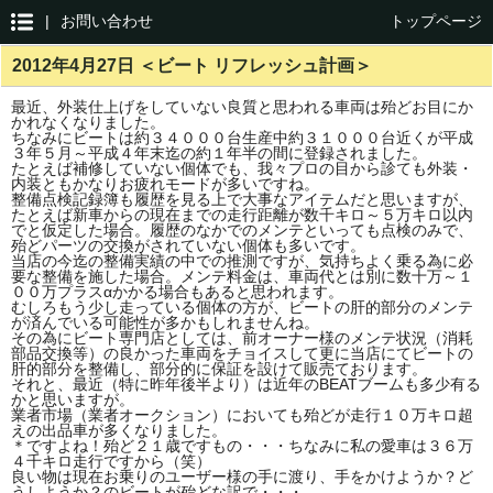
|
お問い合わせ
トップページ
2012年4月27日 ＜ビート リフレッシュ計画＞
最近、外装仕上げをしていない良質と思われる車両は殆どお目にか
かれなくなりました。
ちなみにビートは約３４０００台生産中約３１０００台近くが平成
３年５月～平成４年末迄の約１年半の間に登録されました。
たとえば補修していない個体でも、我々プロの目から診ても外装・
内装ともかなりお疲れモードが多いですね。
整備点検記録簿も履歴を見る上で大事なアイテムだと思いますが、
たとえば新車からの現在までの走行距離が数千キロ～５万キロ以内
でと仮定した場合。履歴のなかでのメンテといっても点検のみで、
殆どパーツの交換がされていない個体も多いです。
当店の今迄の整備実績の中での推測ですが、気持ちよく乗る為に必
要な整備を施した場合。メンテ料金は、車両代とは別に数十万～１
００万プラスαかかる場合もあると思われます。
むしろもう少し走っている個体の方が、ビートの肝的部分のメンテ
が済んでいる可能性が多かもしれませんね。
その為にビート専門店としては、前オーナー様のメンテ状況（消耗
部品交換等）の良かった車両をチョイスして更に当店にてビートの
肝的部分を整備し、部分的に保証を設けて販売ております。
それと、最近（特に昨年後半より）は近年のBEATブームも多少有る
かと思いますが。
業者市場（業者オークション）においても殆どが走行１０万キロ超
えの出品車が多くなりました。
＊ですよね！殆ど２１歳ですもの・・・ちなみに私の愛車は３６万
４千キロ走行ですから（笑）
良い物は現在お乗りのユーザー様の手に渡り、手をかけようか？ど
うしようか？のビートが殆どな訳で・・・。