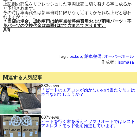
上記例の部位をリフレッシュした車両販売に切り替える事に成るか
と予想されます。
その時は車両代金は新車当時に限りなく近ずくかそれ以上だと思わ
れますが・・・。
＊当店の場合、成約車両は納車点検整備費用および消耗パーツ・不
良パーツの交換代金は車両代にて含まれております。
共有:
Tag :
pickup
,
納車整備
,
オーバーホール
作成者 :
isomasa
関連する人気記事
833views
「ビートのエアコンが効かないのは当たり前」は
本当なのでしょうか？
687views
ビートを行く末を考えイソマサオートではレスト
ア＆レストモッド化を推進しています。