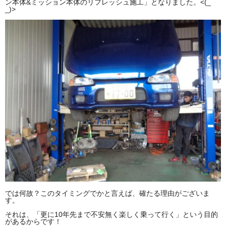
ン本体&ミッション本体のリフレッシュ施工」となりました。<(_
_)>
では何故？このタイミングでかと言えば、確たる理由がございま
す。
それは、「更に10年先まで不安無く楽しく乗って行く」という目的
があるからです！