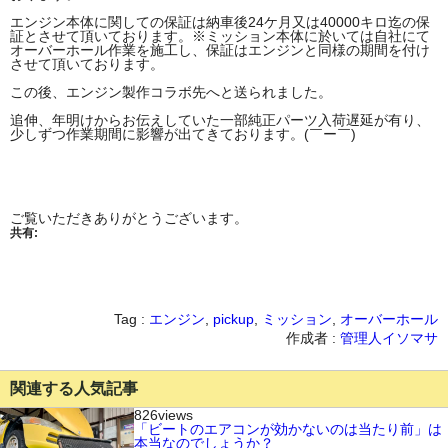
エンジン本体に関しての保証は納車後24ケ月又は40000キロ迄の保
証とさせて頂いております。※ミッション本体に於いては自社にて
オーバーホール作業を施工し、保証はエンジンと同様の期間を付け
させて頂いております。
この後、エンジン製作コラボ先へと送られました。
追伸、年明けからお伝えしていた一部純正パーツ入荷遅延が有り、
少しずつ作業期間に影響が出てきております。(￣ー￣)
ご覧いただきありがとうございます。
共有:
Tag :
エンジン
,
pickup
,
ミッション
,
オーバーホール
作成者 :
管理人イソマサ
関連する人気記事
826views
「ビートのエアコンが効かないのは当たり前」は
本当なのでしょうか？