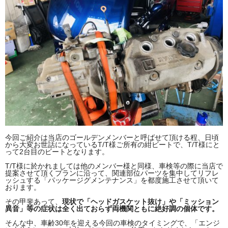
今回ご紹介は当店のゴールデンメンバーと呼ばせて頂ける程、日頃
から大変お世話になっているT/T様ご所有の紺ビートで、T/T様にと
って2台目のビートとなります。
T/T様に於かれましては他のメンバー様と同様、車検等の際に当店で
提案させて頂くプランに沿って、関連部位パーツを集中してリフレ
ッシュする「パッケージグメンテナンス」を都度施工させて頂いて
おります。
その甲斐あって、
現状で「ヘッドガスケット抜け」や「ミッション
異音」等の症状は全く出ておらず両機関ともに絶好調の個体です。
そんな中、車齢30年を迎える今回の車検のタイミングで、「エンジ