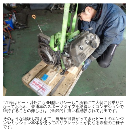
T/T様はビート以外にもBH型レガシーもご所有にて大切にお乗りに
なっておられ、普通車のスポーツタイプを納得いくコンデションで
維持することの難しさは（金銭的）痛い程経験されてお出です。
そのような経験も踏まえて、自身が可愛がってきたビートのエンジ
ンやミッション本体を使ってのリフレッシュが切なる希望のご様子
です。