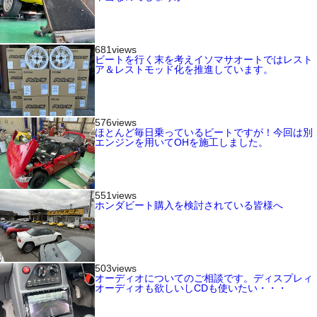
681views
ビートを行く末を考えイソマサオートではレスト
ア＆レストモッド化を推進しています。
576views
ほとんど毎日乗っているビートですが！今回は別
エンジンを用いてOHを施工しました。
551views
ホンダビート購入を検討されている皆様へ
503views
オーディオについてのご相談です。ディスプレィ
オーディオも欲しいしCDも使いたい・・・