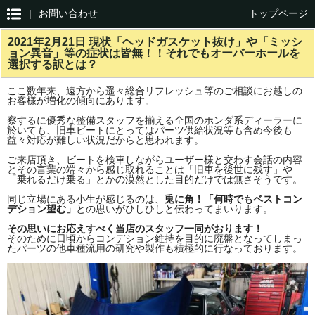
|
お問い合わせ
トップページ
2021年2月21日 現状「ヘッドガスケット抜け」や「ミッシ
ョン異音」等の症状は皆無！！それでもオーバーホールを
選択する訳とは？
ここ数年来、遠方から遥々総合リフレッシュ等のご相談にお越しの
お客様が増化の傾向にあります。
察するに優秀な整備スタッフを揃える全国のホンダ系ディーラーに
於いても、旧車ビートにとってはパーツ供給状況等も含め今後も
益々対応が難しい状況だからと思われます。
ご来店頂き、ビートを検車しながらユーザー様と交わす会話の内容
とその言葉の端々から感じ取れることは「旧車を後世に残す」や
「乗れるだけ乗る」とかの漠然とした目的だけでは無さそうです。
同じ立場にある小生が感じるのは、
兎に角！「何時でもベストコン
デション
望む」
との思いがひしひしと伝わってまいります。
その思いにお応えすべく当店のスタッフ一同がおります！
そのために日頃からコンデション維持を目的に廃盤となってしまっ
たパーツの他車種流用の研究や製作も積極的に行なっております。