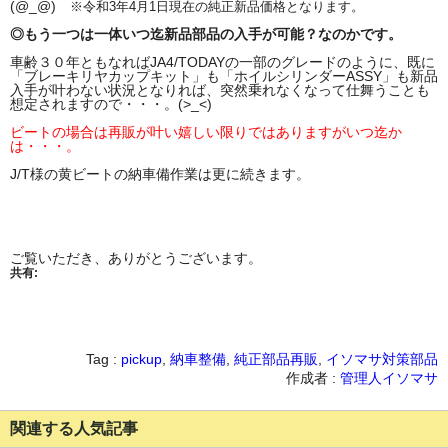
(@_@)
※令和3年4月1日現在の純正新品価格となります。
◎もう一つは一体いつ迄新品部品の入手が可能？なのかです。
車齢３０年ともなればJA4/TODAYの一部のグレードのように、既に
「ブレーキリヤカップキット」も「ホイルシリンダーASSY」も新品
入手が叶わない状況となりれば、突然乗れなくなって仕舞うことも
想定されますので・・・。(>_<)
ビートの場合は再販が叶い嬉しい限りではありますがいつ迄か
は・・・。
J/T様の黄ビートの納車備作業は更に続きます。
ご覧いただき、ありがとうございます。
共有:
Tag :
pickup
,
納車整備
,
純正部品再販
,
イソマサ対策部品
作成者 :
管理人イソマサ
関連する人気記事