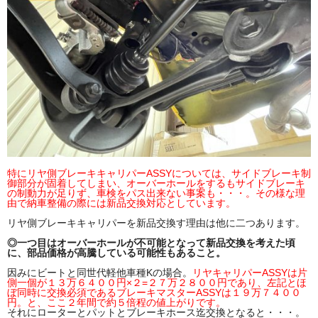
特にリヤ側ブレーキキャリパーASSYについては、サイドブレーキ制
御部分が固着してしまい、オーバーホールをするもサイドブレーキ
の制動力が足りず、車検をパス出来ない事案も・・・。その様な理
由で納車整備の際には新品交換対応としています。
リヤ側ブレーキキャリパーを新品交換す理由は他に二つあります。
◎一つ目はオーバーホールが不可能となって新品交換を考えた頃
に、部品価格が高騰している可能性もあること。
因みにビートと同世代軽他車種Kの場合。
リヤキャリパーASSYは片
側一個が１３万６４００円×２=２７万２８００円であり、左記とほ
ぼ同時に交換必須であるブレーキマスターASSYは１９万７４００
円。と、ここ２年間で約５倍程の値上がりです。
それにローターとパットとブレーキホース迄交換となると・・・。