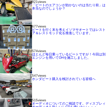
821views
「ビートのエアコンが効かないのは当たり前」は
本当なのでしょうか？
677views
ビートを行く末を考えイソマサオートではレスト
ア＆レストモッド化を推進しています。
574views
ほとんど毎日乗っているビートですが！今回は別
エンジンを用いてOHを施工しました。
547views
ホンダビート購入を検討されている皆様へ
515views
オーディオについてのご相談です。ディスプレィ
オーディオも欲しいしCDも使いたい・・・