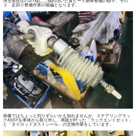
埼玉県在住のJ/T様にご成約頂いた黄ビート納車整備の様子。その
３ 足回り整備作業の後編となります。
画像ではちょっと判りずらいかも知れませんが、ステアリングラッ
クASSYを車体から取り外し、再販が叶った「ラックエンドセット」
と「タイロッドダストシール」の交換作業をしています。