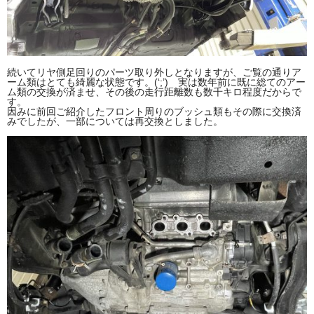
続いてリヤ側足回りのパーツ取り外しとなりますが、ご覧の通りア
ーム類はとても綺麗な状態です。(‘;’) 実は数年前に既に総てのアー
ム類の交換が済ませ、その後の走行距離数も数千キロ程度だからで
す。
因みに前回ご紹介したフロント周りのブッシュ類もその際に交換済
みでしたが、一部については再交換としました。