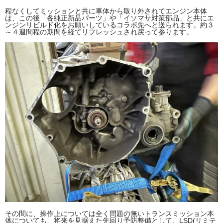
程なくしてミッションと共に車体から取り外されてエンジン本体
は、この後「各純正新品パーツ」や「イソマサ対策部品」と共にエ
ンジンリビルド化をお願いしているコラボ先へと送られます。約３
～４週間程の期間を経てリフレッシュされ戻って参ります。
その間に、操作上については全く問題の無いトランスミッション本
体についても、将来を見据えた先回り予防整備として、LSD(リミテ