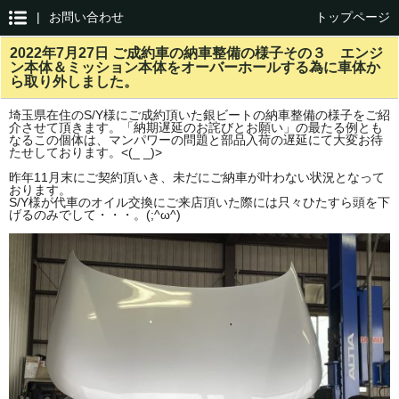
|
お問い合わせ
トップページ
2022年7月27日 ご成約車の納車整備の様子その３ エンジ
ン本体＆ミッション本体をオーバーホールする為に車体か
ら取り外しました。
埼玉県在住のS/Y様にご成約頂いた銀ビートの納車整備の様子をご紹
介させて頂きます。「納期遅延のお詫びとお願い」の最たる例とも
なるこの個体は、マンパワーの問題と部品入荷の遅延にて大変お待
たせしております。<(_ _)>
昨年11月末にご契約頂いき、未だにご納車が叶わない状況となって
おります。
S/Y様が代車のオイル交換にご来店頂いた際には只々ひたすら頭を下
げるのみでして・・・。(;^ω^)