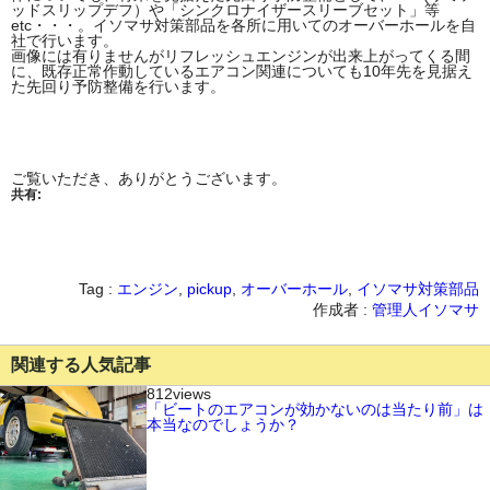
ッドスリップデフ）や「シンクロナイザースリーブセット」等
etc・・・。イソマサ対策部品を各所に用いてのオーバーホールを自
社で行います。
画像には有りませんがリフレッシュエンジンが出来上がってくる間
に、既存正常作動しているエアコン関連についても10年先を見据え
た先回り予防整備を行います。
ご覧いただき、ありがとうございます。
共有:
Tag :
エンジン
,
pickup
,
オーバーホール
,
イソマサ対策部品
作成者 :
管理人イソマサ
関連する人気記事
812views
「ビートのエアコンが効かないのは当たり前」は
本当なのでしょうか？