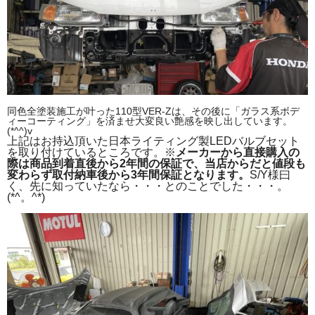
同色全塗装施工が叶った110型VER-Zは、その後に「ガラス系ボデ
ィーコーティング」を済ませ大変良い艶感を映し出しています。
(*^^)v
上記はお持込頂いた日本ライティング製LEDバルブセット
を取り付けているところです。※
メーカーから直接購入の
際は商品到着直後から2年間の保証で、当店からだと値段も
変わらず取付納車後から3年間保証となります。
S/Y様曰
く、先に知っていたなら・・・とのことでした・・・。
(*^。^*)