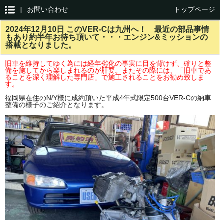
|
お問い合わせ
トップページ
2024年12月10日 このVER-Cは九州へ！ 最近の部品事情
もあり約半年お待ち頂いて・・・エンジン&ミッションの
搭載となりました。
旧車を維持してゆく為には経年劣化の事実に目を背けず、確りと整
備を施してから楽しまれるのが肝要。またその際には、「旧車であ
ることを深く理解した専門店」で施工されることをお勧め致しま
す。
福岡県在住のN/Y様に成約頂いた平成4年式限定500台VER-Cの納車
整備の様子のご紹介となります。