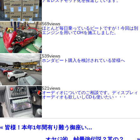
ア＆レストモッド化を推進しています。
569views
ほとんど毎日乗っているビートですが！今回は別
エンジンを用いてOHを施工しました。
539views
ホンダビート購入を検討されている皆様へ
521views
オーディオについてのご相談です。ディスプレィ
オーディオも欲しいしCDも使いたい・・・
« 皆様！本年1年間有り難う御座い…
オヤジ的 峠最強伝説？其の２ … »