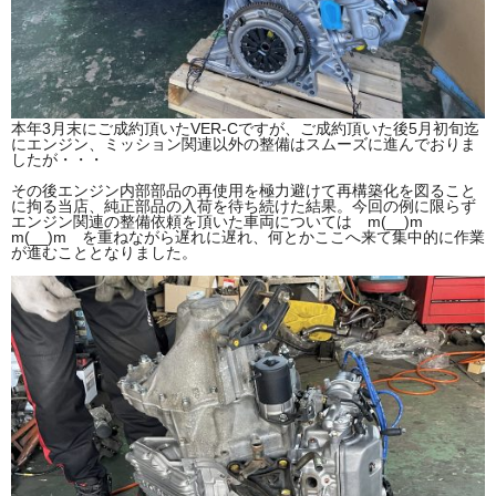
本年3月末にご成約頂いたVER-Cですが、ご成約頂いた後5月初旬迄
にエンジン、ミッション関連以外の整備はスムーズに進んでおりま
したが・・・
その後エンジン内部部品の再使用を極力避けて再構築化を図ること
に拘る当店、純正部品の入荷を待ち続けた結果。今回の例に限らず
エンジン関連の整備依頼を頂いた車両については m(__)m
m(__)m を重ねながら遅れに遅れ、何とかここへ来て集中的に作業
が進むこととなりました。