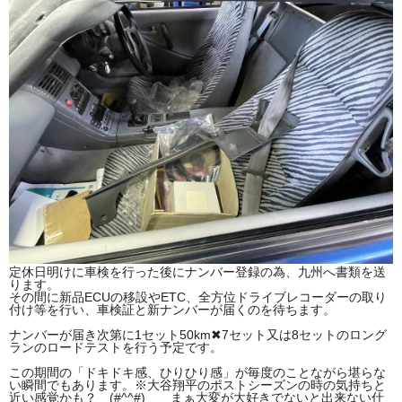
定休日明けに車検を行った後にナンバー登録の為、九州へ書類を送
ります。
その間に新品ECUの移設やETC、全方位ドライブレコーダーの取り
付け等を行い、車検証と新ナンバーが届くのを待ちます。
ナンバーが届き次第に1セット50km✖7セット又は8セットのロング
ランのロードテストを行う予定です。
この期間の「ドキドキ感、ひりひり感」が毎度のことながら堪らな
い瞬間でもあります。※大谷翔平のポストシーズンの時の気持ちと
近い感覚かも？ (#^^#) まぁ大変が大好きでないと出来ない仕