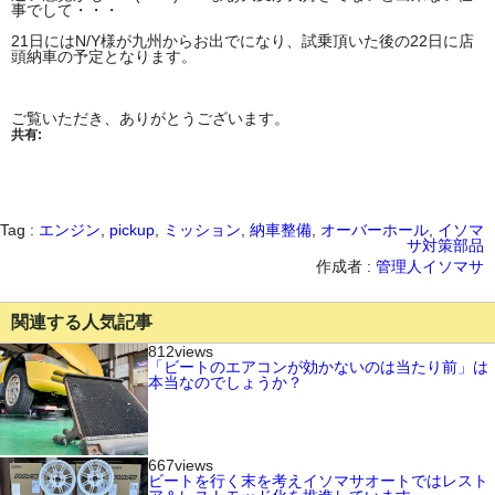
事でして・・・
21日にはN/Y様が九州からお出でになり、試乗頂いた後の22日に店
頭納車の予定となります。
ご覧いただき、ありがとうございます。
共有:
Tag :
エンジン
,
pickup
,
ミッション
,
納車整備
,
オーバーホール
,
イソマ
サ対策部品
作成者 :
管理人イソマサ
関連する人気記事
812views
「ビートのエアコンが効かないのは当たり前」は
本当なのでしょうか？
667views
ビートを行く末を考えイソマサオートではレスト