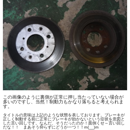
この画像のように裏側が正常に押し当たっていない場合が
多いのですし、当然！制動力もかなり落ちると考えられま
す。
タイトルの意味は上記のような状態を表しております。ブレーキが
正しく制動する前に正常にブレーキが効かないという症状を意図と
した言い回しです。なんだ、そうだったのか！面倒くせ～言い回し
だな！！ まあそう仰らずにどうか一つ！！m(__)m