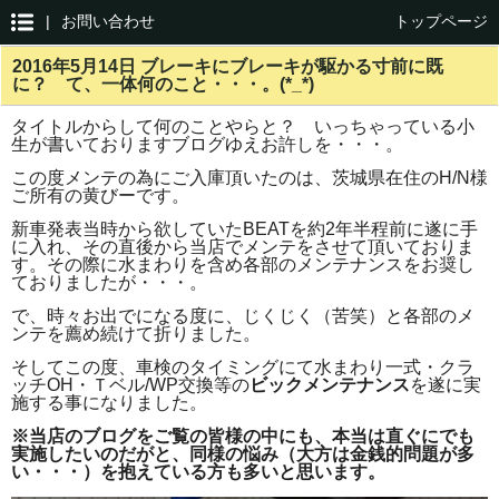
|
お問い合わせ
トップページ
2016年5月14日 ブレーキにブレーキが駆かる寸前に既
に？ て、一体何のこと・・・。(*_*)
タイトルからして何のことやらと？
いっちゃっている小
生が書いておりますブログゆえお許しを・・・。
この度メンテの為にご入庫頂いたのは、茨城県在住のH/N様
ご所有の黄びーです。
新車発表当時から欲していたBEATを約2年半程前に遂に手
に入れ、その直後から当店でメンテをさせて頂いておりま
す。そ
の際に水まわりを含め各部のメンテナンスをお奨し
ておりましたが・・・。
で、時々お出でになる度に、じくじく（苦笑）と各部のメ
ンテを薦め続けて折りました。
そしてこの度、車検のタイミングにて水まわり一式・クラ
ッチOH・Ｔベル/WP交換等の
ビックメンテナンス
を遂に実
施する事になりました。
※当店のブログをご覧の皆様の中にも、本当は直ぐにでも
実施したいのだがと、同様の悩み（大方は金銭的問題が多
い・・・）を抱えている方も多いと思います。