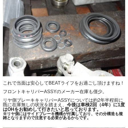
これで当面は安心してBEATライフをお過ごし頂けますね！
フロントキャリパーASSYのメーカー在庫も僅少。
リヤ側ブレーキキャリパーASSYについては約2年半程前に
既に在庫無しの状況を踏まえ、
今後は車検2回（4年）に1度
はOHをお勧めして行きたいと思っております。
※リヤ側にはサイドブレーキ機構が付属しており、その分構造も複
雑となりますので注意する必要があるからです。