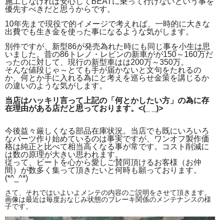
施工しなければ安心して
BEATに乗って行けないという事を
優先すべきだと思うからです。
10年先まで現役で的イメージで考えれば、一時的に大きな
出費でも生き金を使った事になるような気がします。
別件ですが、新型86が発売為れた時にも同じ事を小生は思
いました。
昔の86トレノ・レビンの新車がが150～160万だ
ったのに対して、現行の新型車はは200万～350万。
そんな値段じゃ～とても手が届かないと文句をたれるの
か、何とか手に入れる為にと考えを巡らせ金策を講じるか
の違いのような気がします。
当店はハッキリ言って上記の「何とかしたい方」の為に存
在理由がある店だと思っております。<(_ _)>
今後益々厳しくなる部品在庫状況。当店でも既にいろいろ
なパーツ作り始めているのは事実ですが、ワンオフ製作価
格は純正と比べて相当高くなる事が常です。コスト削減に
は数の原理が大きい思われます。
従って、ビートを心から愛しご賛同頂けるお客様（お仲
間）が数多く集って頂きたいと何時も願っております。
(*^_^*)
さて、それではいよいよメンテの内容のご説明をさせて頂きます。
画像は最近は毎度おなじみ状態のブレーキ関係のメンテナンスの様
子です。