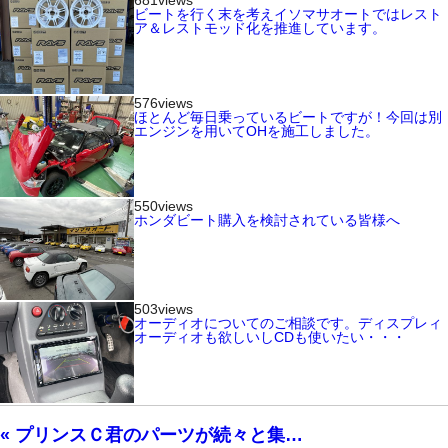
681views
ビートを行く末を考えイソマサオートではレスト
ア＆レストモッド化を推進しています。
576views
ほとんど毎日乗っているビートですが！今回は別
エンジンを用いてOHを施工しました。
550views
ホンダビート購入を検討されている皆様へ
503views
オーディオについてのご相談です。ディスプレィ
オーディオも欲しいしCDも使いたい・・・
« プリンスＣ君のパーツが続々と集…