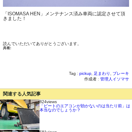
「ISOMASA HEN」メンテナンス済み車両に認定させて頂
きました！
読んでいただいてありがとうございます。
共有:
Tag :
pickup
,
足まわり
,
ブレーキ
作成者 :
管理人イソマサ
関連する人気記事
824views
「ビートのエアコンが効かないのは当たり前」は
本当なのでしょうか？