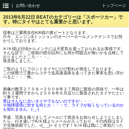
|
お問い合わせ
トップページ
2013年6月22日 BEATのカテゴリーは「スポーツカー」で
す。特にタイヤはとても重要かと思います。
現車は三重県在住K/K様の黄ビートとなります。
只今、エンジン&ミッションのオーバーホールメンテナンスでお預
かりしております。
Ｋ/Ｋ様は日頃からメンテには大変気を遣っておられるお客様です。
そんな訳で、ご依頼の部分以外にも何か問題点が無いかを点検して
おりましたところ・・・。
発見致しました。
ご覧のようにフロントタイヤにひび割れが発生しております。
この状態で三重からコチラ迄高速道路を走ってきた事実を思い浮か
べると・・・怖。
画像の数字２７０８⇒２００８年２７周目に製造の意味で、一年は
約５２週間ですから２００８年６月辺りに製造されたタイヤだとい
う事です。
実はそんなに古いタイヤでもないのですが・・・。
※地球環境に対する何とか・・・で、ライフが短くなっているのか
も知れません。(-_-)
早速、写真を撮りましてメールにて状況をお知らせしようとしまし
たら、行き違いでK/Ｋ様よりメールが入っており、その内容はタイ
ヤ交換依頼でした。<(_ _)> そうです！Ｋ/Ｋ様は既にご承知だった