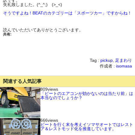
訳です。
失礼致しました。(^_^;) (>_<)
そうですよね！BEATのカテゴリーは「スポーツカー」ですからね！
読んでいただいてありがとうございます。
共有:
Tag :
pickup
,
足まわり
作成者 :
isomasa
関連する人気記事
809views
「ビートのエアコンが効かないのは当たり前」は
本当なのでしょうか？
666views
ビートを行く末を考えイソマサオートではレスト
ア＆レストモッド化を推進しています。