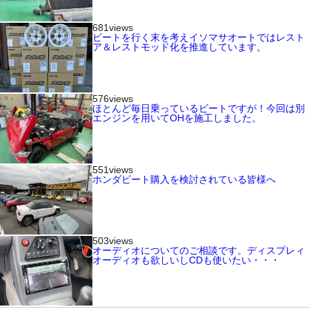
681views
ビートを行く末を考えイソマサオートではレスト
ア＆レストモッド化を推進しています。
576views
ほとんど毎日乗っているビートですが！今回は別
エンジンを用いてOHを施工しました。
551views
ホンダビート購入を検討されている皆様へ
503views
オーディオについてのご相談です。ディスプレィ
オーディオも欲しいしCDも使いたい・・・