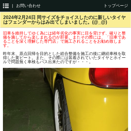
|
お問い合わせ
トップページ
2024年2月24日 同サイズをチョイスしたのに新しいタイヤ
はフェンダーからはみ出てしまいました。(@_@)
旧車を維持してゆく為には経年劣化の事実に目を背けず、確りと整
備を施してから楽しまれるのが肝要。またその際には、「旧車であ
ることを深く理解した専門店」で施工されることをお勧め致しま
す。
昨年末、原点回帰を目的とした総合整備を施工の後に継続車検を取
得した黄ビート。また、その際には装着されていたタイヤとホイー
ルで問題無く車検もパス出来たのですが・・・。