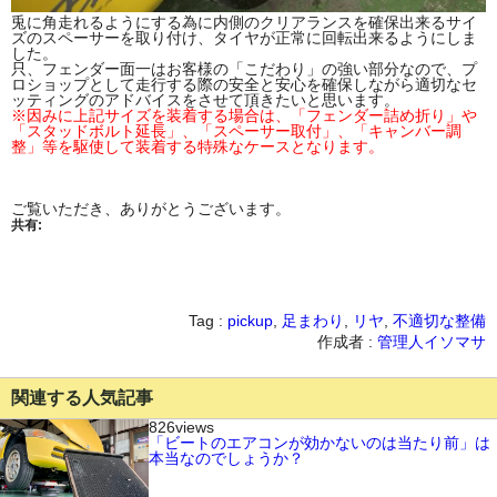
兎に角走れるようにする為に内側のクリアランスを確保出来るサイ
ズのスペーサーを取り付け、タイヤが正常に回転出来るようにしま
した。
只、フェンダー面一はお客様の「こだわり」の強い部分なので、プ
ロショップとして走行する際の安全と安心を確保しながら適切なセ
ッティングのアドバイスをさせて頂きたいと思います。
※因みに上記サイズを装着する場合は、「フェンダー詰め折り」や
「スタッドボルト延長」、「スペーサー取付」、「キャンバー調
整」等を駆使して装着する特殊なケースとなります。
ご覧いただき、ありがとうございます。
共有:
Tag :
pickup
,
足まわり
,
リヤ
,
不適切な整備
作成者 :
管理人イソマサ
関連する人気記事
826views
「ビートのエアコンが効かないのは当たり前」は
本当なのでしょうか？