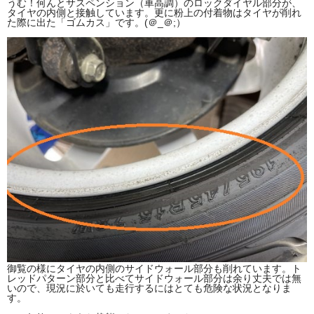
うむ！何んとサスペンション（車高調）のロックダイヤル部分が、
タイヤの内側と接触しています。更に粉上の付着物はタイヤが削れ
た際に出た「ゴムカス」です。(＠_＠;）
御覧の様にタイヤの内側のサイドウォール部分も削れています。ト
レッドパターン部分と比べてサイドウォール部分は余り丈夫では無
いので、現況に於いても走行するにはとても危険な状況となりま
す。