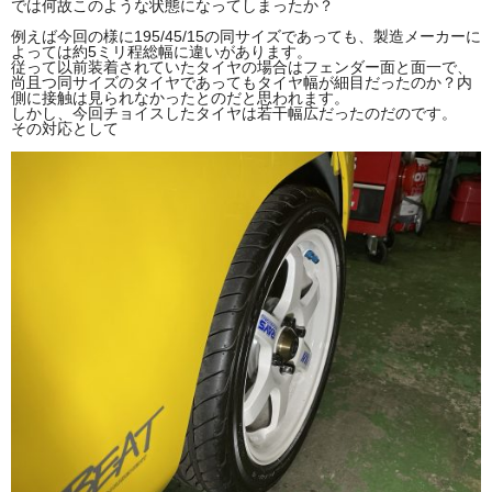
では何故このような状態になってしまったか？
例えば今回の様に195/45/15の同サイズであっても、製造メーカーに
よっては約5ミリ程総幅に違いがあります。
従って以前装着されていたタイヤの場合はフェンダー面と面一で、
尚且つ同サイズのタイヤであってもタイヤ幅が細目だったのか？内
側に接触は見られなかったとのだと思われます。
しかし、今回チョイスしたタイヤは若干幅広だったのだのです。
その対応として