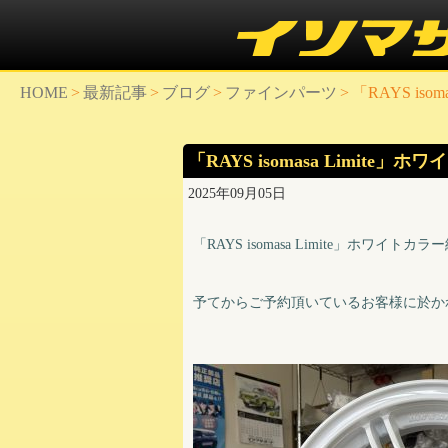
HOME
>
最新記事
>
ブログ
>
ファインパーツ
>
「RAYS is
「RAYS isomasa Limite
2025年09月05日
「RAYS isomasa Limite」ホワ
予てからご予約頂いているお客様に於か