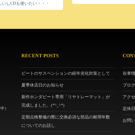
しいしCDも使いたい・・・
RECENT POSTS
CON
ビートのサスペンションの経年劣化対策として
在車
夏季休店日のお知らせ
ブロ
新作ホンダビート専用「リヤトレーマット」が
アク
完成しました。(*^_^*)
（中）
定休
定期点検整備の際に交換必須な部品の耐用年数
お問
についてのお話し