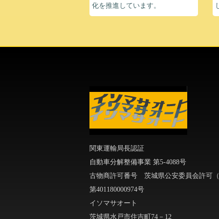
化を推進しています。
関東運輸局長認証
自動車分解整備事業 第5-4088号
古物商許可番号 茨城県公安委員会許可
第401180000974号
イソマサオート
茨城県水戸市住吉町74－12