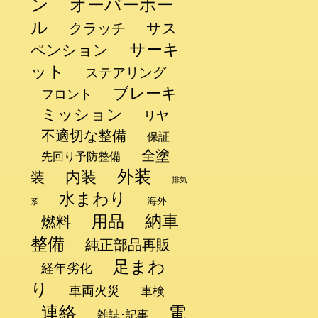
ン
オーバーホー
ル
サス
クラッチ
サーキ
ペンション
ット
ステアリング
ブレーキ
フロント
ミッション
リヤ
不適切な整備
保証
全塗
先回り予防整備
外装
内装
装
排気
水まわり
海外
系
納車
用品
燃料
整備
純正部品再販
足まわ
経年劣化
り
車両火災
車検
連絡
電
雑誌･記事