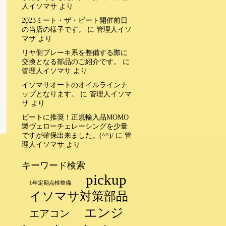
人イソマサ
より
2023ミート・ザ・ビート開催前日
の当店の様子です。
に
管理人イソ
マサ
より
リヤ側ブレーキ系を整備する際に
交換となる部品のご紹介です。
に
管理人イソマサ
より
イソマサオートのオイルラインナ
ップとなります。
に
管理人イソマ
サ
より
ビートに推奨！正規輸入品MOMO
製ヴェローチェレーシングを少量
ですが確保出来ました。(^^)/
に
管
理人イソマサ
より
キーワード検索
pickup
1年定期点検整備
イソマサ対策部品
エンジ
エアコン