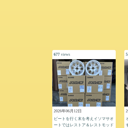
677
views
5
2026年06月12日
ビートを行く末を考えイソマサオ
ートではレストア＆レストモッド