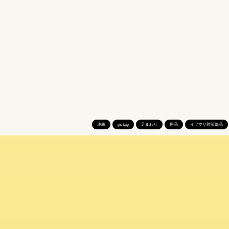
連絡
pickup
足まわり
用品
イソマサ対策部品