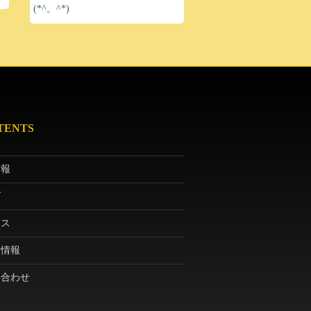
(*^。^*)
TENTS
情報
グ
セス
日情報
い合わせ