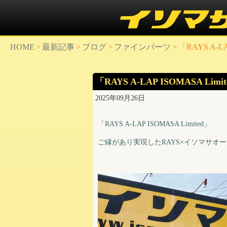
HOME
>
最新記事
>
ブログ
>
ファインパーツ
>
「RAYS A-L
「RAYS A-LAP ISOMASA Li
2025年09月26日
「RAYS A-LAP ISOMASA Limited」
ご縁があり実現したRAYS×イソマサオ