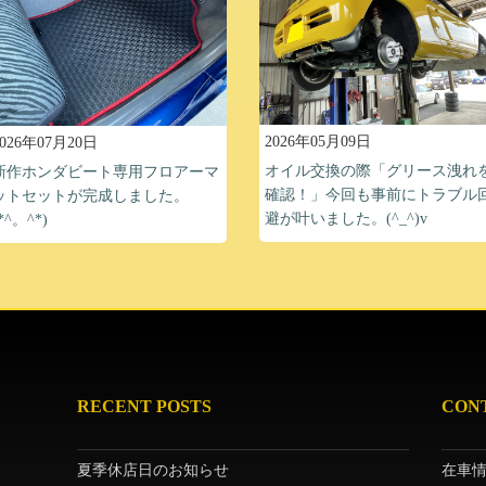
2026年05月09日
2026年07月20日
オイル交換の際「グリース洩れ
新作ホンダビート専用フロアーマ
確認！」今回も事前にトラブル
ットセットが完成しました。
避が叶いました。(^_^)v
*^。^*)
RECENT POSTS
CON
夏季休店日のお知らせ
在車