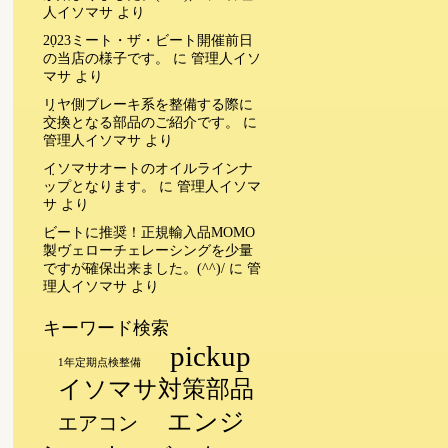
人イソマサ
より
2023ミート・ザ・ビート開催前日
の当店の様子です。
に
管理人イソ
マサ
より
リヤ側ブレーキ系を整備する際に
交換となる部品のご紹介です。
に
管理人イソマサ
より
イソマサオートのオイルラインナ
ップとなります。
に
管理人イソマ
サ
より
ビートに推奨！正規輸入品MOMO
製ヴェローチェレーシングを少量
ですが確保出来ました。(^^)/
に
管
理人イソマサ
より
キーワード検索
pickup
1年定期点検整備
イソマサ対策部品
エンジ
エアコン