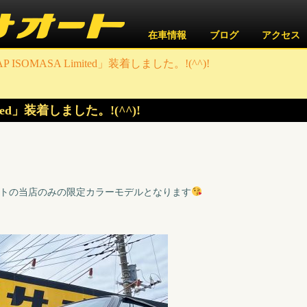
在車情報
ブログ
アクセス
AP ISOMASA Limited」装着しました。!(^^)!
mited」装着しました。!(^^)!
ートの当店のみの限定カラーモデルとなります