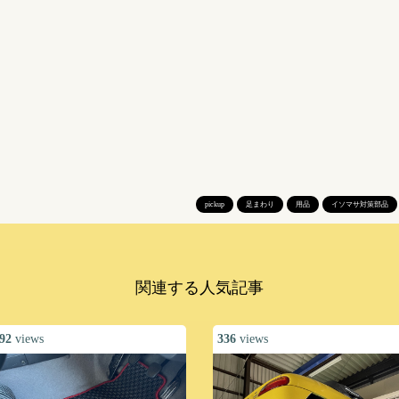
pickup
足まわり
用品
イソマサ対策部品
関連する人気記事
92
views
336
views