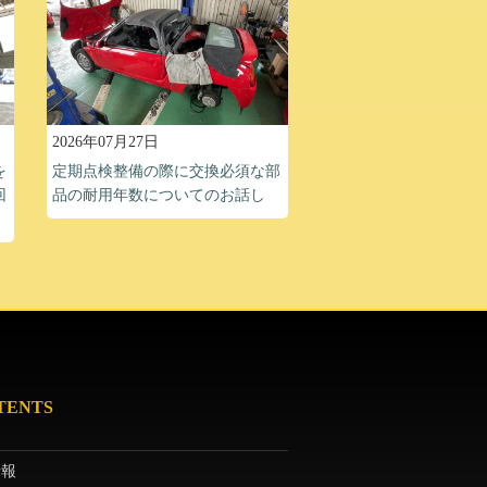
2026年07月27日
を
定期点検整備の際に交換必須な部
回
品の耐用年数についてのお話し
TENTS
情報