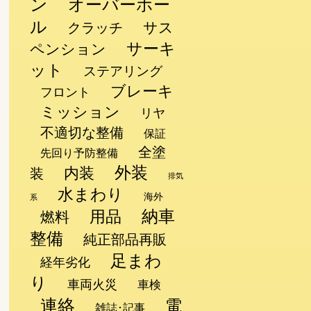
ン
オーバーホー
ル
サス
クラッチ
サーキ
ペンション
ット
ステアリング
ブレーキ
フロント
ミッション
リヤ
不適切な整備
保証
全塗
先回り予防整備
外装
内装
装
排気
水まわり
海外
系
納車
用品
燃料
整備
純正部品再販
足まわ
経年劣化
り
車両火災
車検
連絡
電
雑誌･記事