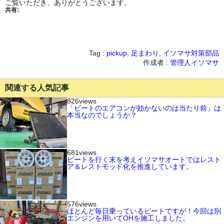
ご覧いただき、ありがとうございます。
共有:
Tag :
pickup
,
足まわり
,
イソマサ対策部品
作成者 :
管理人イソマサ
関連する人気記事
826views
「ビートのエアコンが効かないのは当たり前」は
本当なのでしょうか？
681views
ビートを行く末を考えイソマサオートではレスト
ア＆レストモッド化を推進しています。
576views
ほとんど毎日乗っているビートですが！今回は別
エンジンを用いてOHを施工しました。