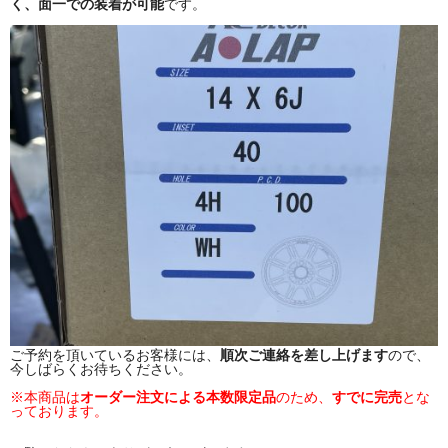
く、面一での装着が可能
です。
ご予約を頂いているお客様には、
順次ご連絡を差し上げます
ので、
今しばらくお待ちください。
※本商品は
オーダー注文による本数限定品
のため、
すでに完売
とな
っております。