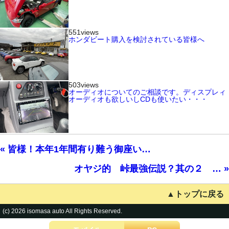
551views
ホンダビート購入を検討されている皆様へ
503views
オーディオについてのご相談です。ディスプレィ
オーディオも欲しいしCDも使いたい・・・
« 皆様！本年1年間有り難う御座い…
オヤジ的 峠最強伝説？其の２ … »
▲トップに戻る
(c) 2026 isomasa auto All Rights Reserved.