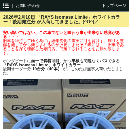
|
お問い合わせ
トップページ
2026年2月10日 「RAYS isomasa Limite」ホワイトカラ
ー！後期発注分 が入荷してきました。(^O^)／
安い高いではない、この車でないと味わう事が出来ない感覚があ
る・・・
旧車を維持してゆく為には経年劣化の事実に目を背けず、確りと整
備を施してから楽しまれるのが肝要。またその際には、「旧車であ
ることを深く理解した専門店」で施工されることをお勧め致しま
す。
ホンダビートに
面一で装着可能
、かつ
車検も問題なくパス
できる
「RAYS isomasa Limite」ホワイトカラー
後期オーダー分
10台分（40本）
が、このたび無事入荷いたしまし
た。