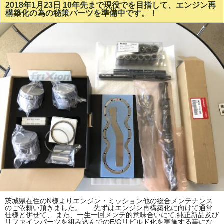
2018年1月23日 10年先まで現役でを目指して、エンジン再
構築化の為の秘策パーツを準備中です。！
茨城県在住のN様よりエンジン・ミッション他の総合メンテナンス
のご依頼い頂きました。 先ずはエンジン再構築化に向けて通常
仕様と併せて、 また、一生一回メンテ的意味合いにて,純正新品及び
リファインパーツを組み込んでのE/Gリビルド化を実施する事にな