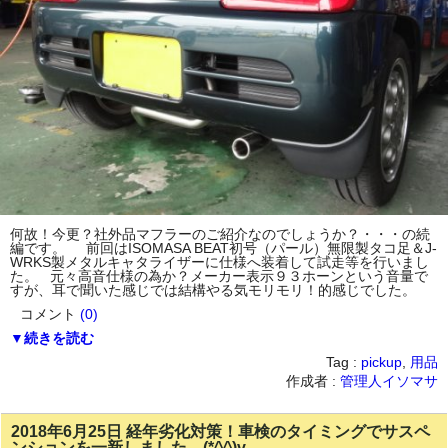
何故！今更？社外品マフラーのご紹介なのでしょうか？・・・の続
編です。 前回はISOMASA BEAT初号（パール）無限製タコ足＆J-
WRKS製メタルキャタライザーに仕様へ装着して試走等を行いまし
た。 元々高音仕様の為か？メーカー表示９３ホーンという音量で
すが、耳で聞いた感じでは結構やる気モリモリ！的感じでした。
コメント
(0)
▼続きを読む
Tag :
pickup
,
用品
作成者 :
管理人イソマサ
2018年6月25日 経年劣化対策！車検のタイミングでサスペ
ンションを一新しました。(*^^)v