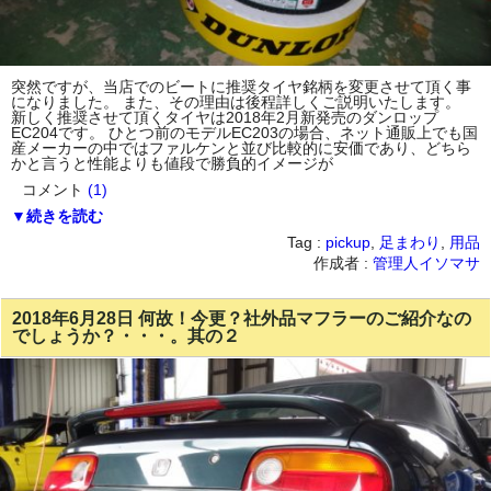
突然ですが、当店でのビートに推奨タイヤ銘柄を変更させて頂く事
になりました。 また、その理由は後程詳しくご説明いたします。
新しく推奨させて頂くタイヤは2018年2月新発売のダンロップ
EC204です。 ひとつ前のモデルEC203の場合、ネット通販上でも国
産メーカーの中ではファルケンと並び比較的に安価であり、どちら
かと言うと性能よりも値段で勝負的イメージが
コメント
(1)
▼続きを読む
Tag :
pickup
,
足まわり
,
用品
作成者 :
管理人イソマサ
2018年6月28日 何故！今更？社外品マフラーのご紹介なの
でしょうか？・・・。其の２