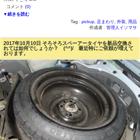
コメント
(0)
▼続きを読む
Tag :
pickup
,
足まわり
,
外装
,
用品
作成者 :
管理人イソマサ
2017年10月10日 そろそろスペーアータイヤを新品交換さ
れては如何でしょうか？ (^^)/ 最近特にご依頼が増えて
おります。