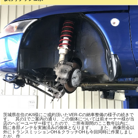
茨城県在住のK/I様にご成約頂いたVER-Cの納車整備の様子の続きで
す。 其の1でご案内の通り、この個体については前オーナー様が当
店のヘビーユーザー様でしたので、ご所有期間のここ数年以内に、
既に各部メンテを実施済みの個体となります。 また、画像照会以
外にトランスミッションOH＆クラッチOHも今回同時に作業しまし
たが、作