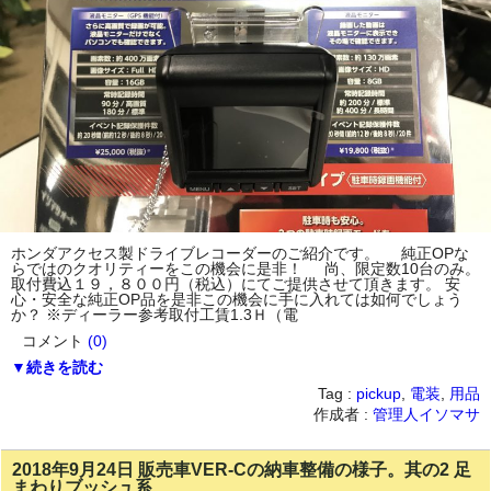
ホンダアクセス製ドライブレコーダーのご紹介です。 純正OPな
らではのクオリティーをこの機会に是非！ 尚、限定数10台のみ。
取付費込１９，８００円（税込）にてご提供させて頂きます。 安
心・安全な純正OP品を是非この機会に手に入れては如何でしょう
か？ ※ディーラー参考取付工賃1.3Ｈ（電
コメント
(0)
▼続きを読む
Tag :
pickup
,
電装
,
用品
作成者 :
管理人イソマサ
2018年9月24日 販売車VER-Cの納車整備の様子。其の2 足
まわりブッシュ系