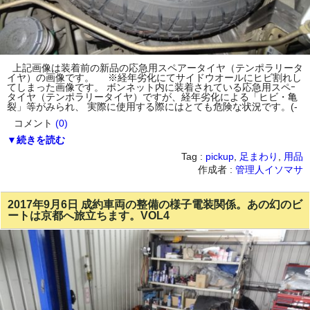
上記画像は装着前の新品の応急用スペアータイヤ（テンポラリータ
イヤ）の画像です。 ※経年劣化にてサイドウオールにヒビ割れし
てしまった画像です。 ボンネット内に装着されている応急用スペｰ
タイヤ（テンポラリータイヤ）ですが、経年劣化による「ヒビ・亀
裂」等がみられ、 実際に使用する際にはとても危険な状況です。(-
コメント
(0)
▼続きを読む
Tag :
pickup
,
足まわり
,
用品
作成者 :
管理人イソマサ
2017年9月6日 成約車両の整備の様子電装関係。あの幻のビ
ートは京都へ旅立ちます。VOL4