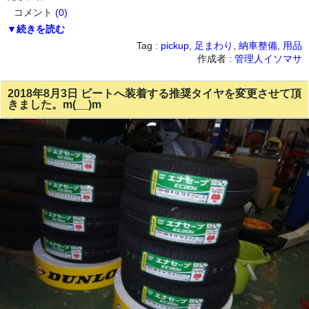
コメント
(0)
▼続きを読む
Tag :
pickup
,
足まわり
,
納車整備
,
用品
作成者 :
管理人イソマサ
2018年8月3日 ビートへ装着する推奨タイヤを変更させて頂
きました。m(__)m