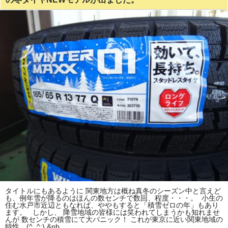
タイトルにもあるように 関東地方は概ね真冬のシーズン中と言えど
も、例年雪が降るのはほんの数センチで数回、程度・・・。 小生の
住む水戸市近辺ともなれば、ややもすると「積雪ゼロの年」もあり
ます。 しかし、 降雪地域の皆様には笑われてしまうかも知れませ
んが 数センチの積雪にて大パニック！ これが東京に近い関東地域の
特性。(^_^;) &nb