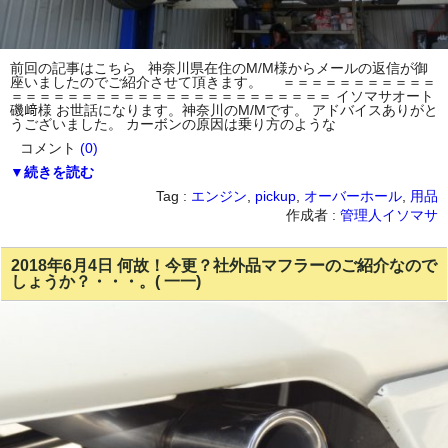
前回の記事はこちら 神奈川県在住のM/M様からメールの返信が御
座いましたのでご紹介させて頂きます。 ＝＝＝＝＝＝＝＝＝＝＝
＝＝＝＝＝＝＝＝＝＝＝＝＝＝＝＝＝＝＝＝＝＝＝ イソマサオート
磯﨑様 お世話になります。神奈川のM/Mです。 アドバイスありがと
うございました。 カーボンの原因は乗り方のような
コメント
(0)
▼続きを読む
Tag :
エンジン
,
pickup
,
オーバーホール
,
用品
作成者 :
管理人イソマサ
2018年6月4日 何故！今更？社外品マフラーのご紹介なので
しょうか？・・・。( 一一)