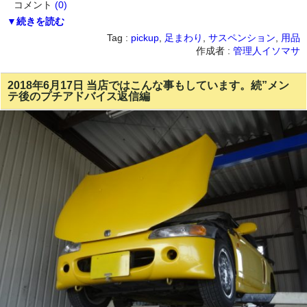
コメント
(0)
▼続きを読む
Tag :
pickup
,
足まわり
,
サスペンション
,
用品
作成者 :
管理人イソマサ
2018年6月17日 当店ではこんな事もしています。続”メン
テ後のプチアドバイス返信編