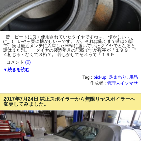
昔、ビートに良く使用されていたタイヤですね～。 懐かしい～、
(^_^) いや～実に懐かしい～です。 が、それは飽くまで昔はの話
で、実は最近メンテに入庫した車輌に履いていたタイヤでとなると
話はまた別。 タイヤの製造年月の記載ですが数字が「１９９」？
４桁じゃ～なくて３桁？。 若しかしてそれって「１９９
コメント
(0)
▼続きを読む
Tag :
pickup
,
足まわり
,
用品
作成者 :
管理人イソマサ
2017年7月24日 純正スポイラーから無限リヤスポイラーへ
変更してみました。