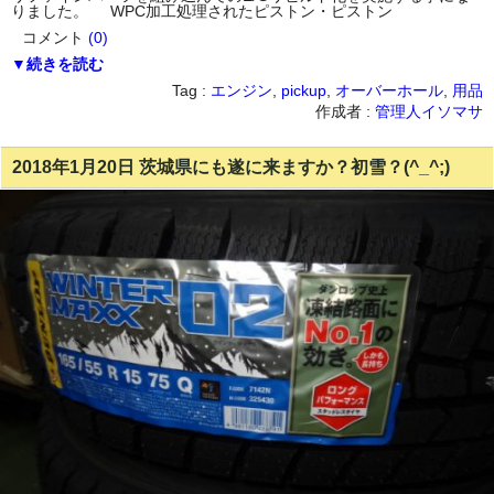
りました。 WPC加工処理されたピストン・ピストン
コメント
(0)
▼続きを読む
Tag :
エンジン
,
pickup
,
オーバーホール
,
用品
作成者 :
管理人イソマサ
2018年1月20日 茨城県にも遂に来ますか？初雪？(^_^;)