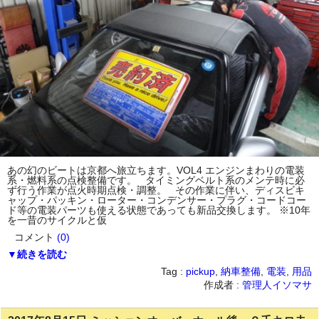
あの幻のビートは京都へ旅立ちます。VOL4 エンジンまわりの電装
系・燃料系の点検整備です。 タイミングベルト系のメンテ時に必
ず行う作業が点火時期点検・調整。 その作業に伴い、ディスビキ
ャップ・パッキン・ローター・コンデンサー・プラグ・コードコー
ド等の電装パーツも使える状態であっても新品交換します。 ※10年
を一昔のサイクルと仮
コメント
(0)
▼続きを読む
Tag :
pickup
,
納車整備
,
電装
,
用品
作成者 :
管理人イソマサ