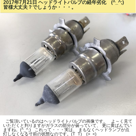
2017年7月21日 ヘッドライトバルブの経年劣化 (^_^;)
皆様大丈夫？でしょうか・・・。
ご覧頂いているのはヘッドライトバルブの画像です。 よ～く見て
いただくと判りますがガラスの部分が曇っていて、 更に黄ばんでい
ますね。(^_^;) これって・・・実は、 まもなくヘッドランプが点
灯しなくなる寸前の状態なのです。(T_T) (>_<)