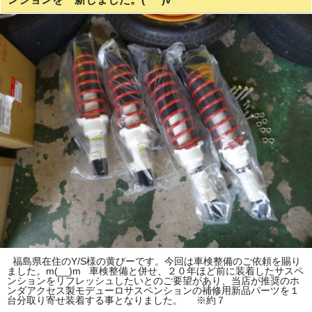
福島県在住のY/S様の黄びーです。今回は車検整備のご依頼を賜り
ました。m(__)m 車検整備と併せ、２０年ほど前に装着したサスペ
ンションをリフレッシュしたいとのご要望があり、当店が推奨のホ
ンダアクセス製モデューロサスペンションの補修用新品パーツを１
台分取り寄せ装着する事となりました。 ※約７