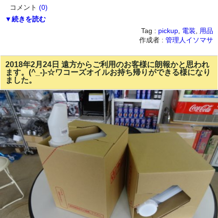
コメント
(0)
▼続きを読む
Tag :
pickup
,
電装
,
用品
作成者 :
管理人イソマサ
2018年2月24日 遠方からご利用のお客様に朗報かと思われ
ます。(^_-)-☆ワコーズオイルお持ち帰りができる様になり
ました。