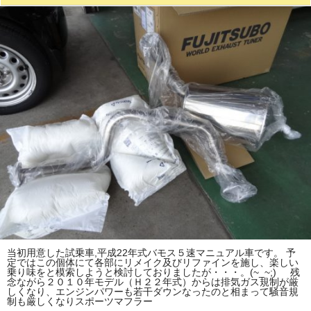
当初用意した試乗車,平成22年式バモス５速マニュアル車です。 予
定ではこの個体にて各部にリメイク及びリファインを施し、楽しい
乗り味をと模索しようと検討しておりましたが・・・。(~_~;) 残
念ながら２０１０年モデル（Ｈ２２年式）からは排気ガス規制が厳
しくなり、エンジンパワーも若干ダウンなったのと相まって騒音規
制も厳しくなりスポーツマフラー