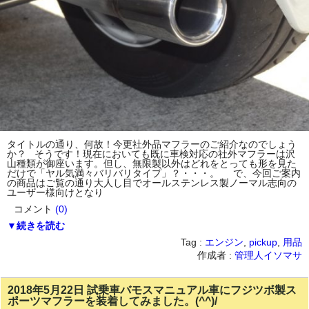
タイトルの通り、何故！今更社外品マフラーのご紹介なのでしょう
か？ そうです！現在においても既に車検対応の社外マフラーは沢
山種類が御座います。但し、無限製以外はどれをとっても形を見た
だけで「ヤル気満々バリバリタイプ」？・・・。 で、今回ご案内
の商品はご覧の通り大人し目でオールステンレス製ノーマル志向の
ユーザー様向けとなり
コメント
(0)
▼続きを読む
Tag :
エンジン
,
pickup
,
用品
作成者 :
管理人イソマサ
2018年5月22日 試乗車バモスマニュアル車にフジツボ製ス
ポーツマフラーを装着してみました。(^^)/