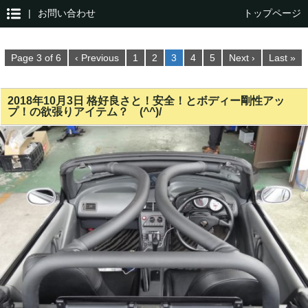
|
お問い合わせ
トップページ
Page 3 of 6
‹ Previous
1
2
3
4
5
Next ›
Last »
2018年10月3日 格好良さと！安全！とボディー剛性アッ
プ！の欲張りアイテム？ (^^)/