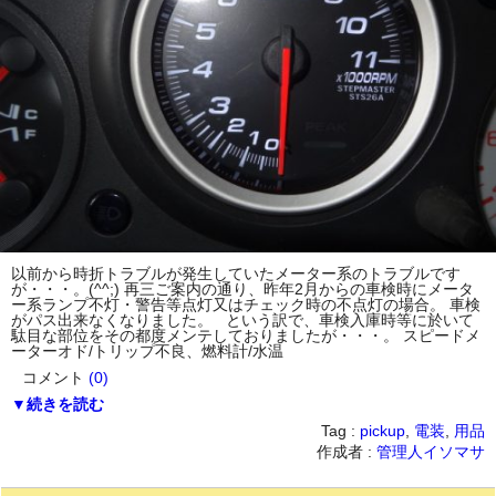
以前から時折トラブルが発生していたメーター系のトラブルです
が・・・。(^^;) 再三ご案内の通り、昨年2月からの車検時にメータ
ー系ランプ不灯・警告等点灯又はチェック時の不点灯の場合。 車検
がパス出来なくなりました。 という訳で、車検入庫時等に於いて
駄目な部位をその都度メンテしておりましたが・・・。 スピードメ
ーターオド/トリップ不良、燃料計/水温
コメント
(0)
▼続きを読む
Tag :
pickup
,
電装
,
用品
作成者 :
管理人イソマサ