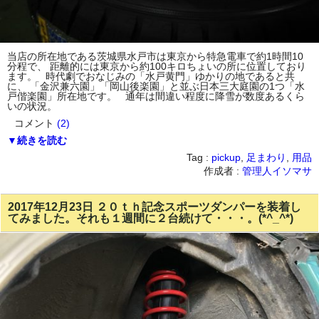
当店の所在地である茨城県水戸市は東京から特急電車で約1時間10
分程で、 距離的には東京から約100キロちょいの所に位置しており
ます。 時代劇でおなじみの「水戸黄門」ゆかりの地であると共
に、 「金沢兼六園」「岡山後楽園」と並ぶ日本三大庭園の1つ「水
戸偕楽園」所在地です。 通年は間違い程度に降雪が数度あるくら
いの状況。
コメント
(2)
▼続きを読む
Tag :
pickup
,
足まわり
,
用品
作成者 :
管理人イソマサ
2017年12月23日 ２０ｔｈ記念スポーツダンパーを装着し
てみました。それも１週間に２台続けて・・・。(*^_^*)