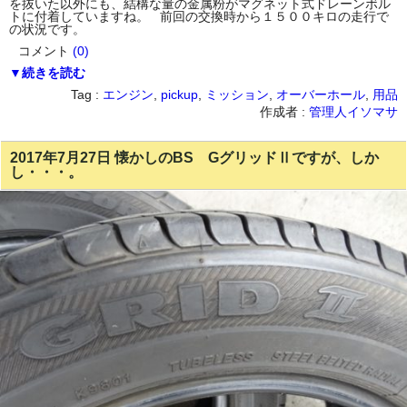
を抜いた以外にも、結構な量の金属粉がマグネット式ドレーンボル
トに付着していますね。 前回の交換時から１５００キロの走行で
の状況です。
コメント
(0)
▼続きを読む
Tag :
エンジン
,
pickup
,
ミッション
,
オーバーホール
,
用品
作成者 :
管理人イソマサ
2017年7月27日 懐かしのBS GグリッドⅡですが、しか
し・・・。