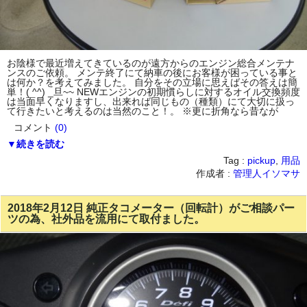
お陰様で最近増えてきているのが遠方からのエンジン総合メンテナ
ンスのご依頼。 メンテ終了にて納車の後にお客様が困っている事と
は何か？を考えてみました。 自分をその立場に思えばその答えは簡
単！( ^^) _旦~~ NEWエンジンの初期慣らしに対するオイル交換頻度
は当面早くなりますし、出来れば同じもの（種類）にて大切に扱っ
て行きたいと考えるのは当然のこと！。 ※更に折角なら昔なが
コメント
(0)
▼続きを読む
Tag :
pickup
,
用品
作成者 :
管理人イソマサ
2018年2月12日 純正タコメーター（回転計）がご相談パー
ツの為、社外品を流用にて取付ました。