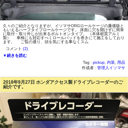
久々のご紹介となりますが、イソマサORGロールケージの廉価版と
もいえるハーフタイプロールケージです。 床面に穴を開けずに簡単
に取付・取り外しが出来るボルトオンタイプ。 （本体材質アルミ
製） 車検にも対応すべくロールパッドを巻きにて施工をしており
ます。 ご覧の通り、頭を気にする事なくスム
コメント
(2)
▼続きを読む
Tag :
pickup
,
内装
,
用品
作成者 :
管理人イソマサ
2018年9月27日 ホンダアクセス製ドライブレコーダーのご
紹介です。