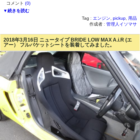
コメント
(0)
▼続きを読む
Tag :
エンジン
,
pickup
,
用品
作成者 :
管理人イソマサ
2018年3月16日 ニュータイプ BRIDE LOW MAX A.i.R (エ
アー） フルバケットシートを装着してみました。