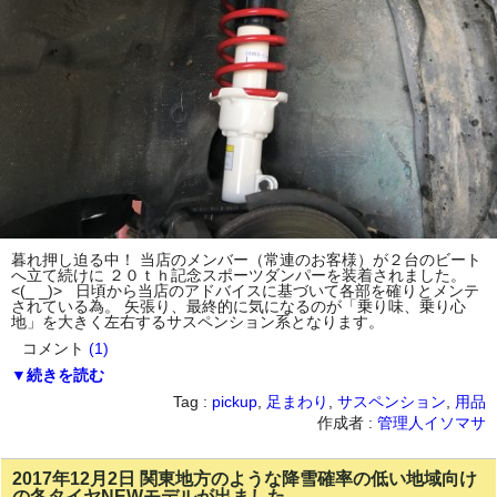
暮れ押し迫る中！ 当店のメンバー（常連のお客様）が２台のビート
へ立て続けに ２０ｔｈ記念スポーツダンパーを装着されました。
<(_ _)> 日頃から当店のアドバイスに基づいて各部を確りとメンテ
されている為。 矢張り、最終的に気になるのが「乗り味、乗り心
地」を大きく左右するサスペンション系となります。
コメント
(1)
▼続きを読む
Tag :
pickup
,
足まわり
,
サスペンション
,
用品
作成者 :
管理人イソマサ
2017年12月2日 関東地方のような降雪確率の低い地域向け
の冬タイヤNEWモデルが出ました。