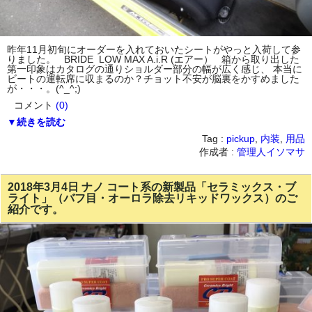
昨年11月初旬にオーダーを入れておいたシートがやっと入荷して参
りました。 BRIDE LOW MAX A.i.R (エアー） 箱から取り出した
第一印象はカタログの通りショルダー部分の幅が広く感じ、 本当に
ビートの運転席に収まるのか？チョット不安が脳裏をかすめました
が・・・。(^_^;)
コメント
(0)
▼続きを読む
Tag :
pickup
,
内装
,
用品
作成者 :
管理人イソマサ
2018年3月4日 ナノ コート系の新製品「セラミックス・ブ
ライト」（バフ目・オーロラ除去リキッドワックス）のご
紹介です。