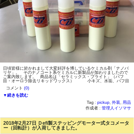
日頃皆様に於かれまして大変好評を博しているケミカル剤「ナノバ
リヤ」。 そのナノコート系ケミカルに新製品が加わりましたので
ご案内致します。 商品名は「セラミックス・ブライト」（バフ
目・オーロラ除去リキッドワックス） 小キズ、水垢、バフ目
コメント
(0)
▼続きを読む
Tag :
pickup
,
外装
,
用品
作成者 :
管理人イソマサ
2018年2月27日 Ｄefi製ステッピングモーター式タコメータ
ー（回転計）が入荷してきました。