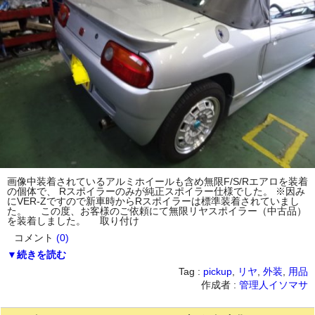
画像中装着されているアルミホイールも含め無限F/S/Rエアロを装着
の個体で、 Rスポイラーのみが純正スポイラー仕様でした。 ※因み
にVER-Zですので新車時からRスポイラーは標準装着されていまし
た。 この度、お客様のご依頼にて無限リヤスポイラー（中古品）
を装着しました。 取り付け
コメント
(0)
▼続きを読む
Tag :
pickup
,
リヤ
,
外装
,
用品
作成者 :
管理人イソマサ