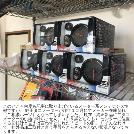
このところ何度も記事に取り上げているメーター系メンテナンス情
報ですが、 純正タコメーターが昨年１２月にてメーカー在庫切れ
（ご相談パーツ）となってしまいました。 現在、純正新品にてタコ
メーターの供給は叶いません。（白＆黒どちらも） センターに位置
する回転計と言えば言わずと知れた「ビートの肝」！ そんなわけ
で、社外品加工取付と言う手段をとらざるおえない状況となってお
ります。