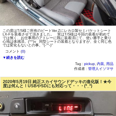
この度はT/S様ご所有のビートVer.Zにレカロ製セミバケットシート
LX-Fを装着させて頂きました。 実はT/S様は今回の装着が初めて
では無く、お仕事用のアトレーに既に装着済にて、使い勝手と乗り
心地は体感済。(^^)v 同型シートの装着となりますが、全く同じ色
では変化もないとの事。"(-""-)"
コメント
(0)
▼続きを読む
Tag :
pickup
,
内装
,
用品
作成者 :
管理人イソマサ
2020年5月19日 純正スカイサウンドデッキの進化版！★今
度は何んと！USBやSDにも対応って・・・(*_*)