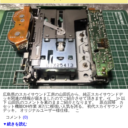
広島県のスカイサウンド工房の山田氏から、純正スカイサウンドデ
ッキ関連の情報が届きましたのでご紹介させて頂きます。<(_ _)> 以
下 山田氏のコメントを素のままご紹介となります。 原点回帰 カ
セット機能OH作業 未だに根強い人気を誇る。 初代スカイサウンド
デッキ。 オリジナルユーザー様仕様。 こ
コメント
(0)
▼続きを読む