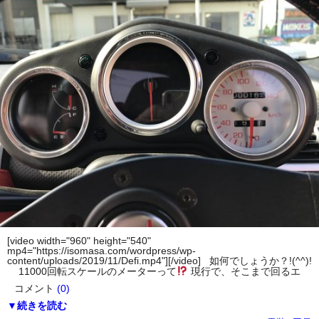
[video width="960" height="540"
mp4="https://isomasa.com/wordpress/wp-
content/uploads/2019/11/Defi.mp4"][/video] 如何でしょうか？!(^^)!
11000回転スケールのメーターって
現行で、そこまで回るエ
コメント
(0)
▼続きを読む