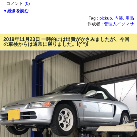
コメント
(0)
▼続きを読む
Tag :
pickup
,
内装
,
用品
作成者 :
管理人イソマサ
2019年11月23日 一時的には出費がかさみましたが、今回
の車検からは通常に戻りました。!(^^)!