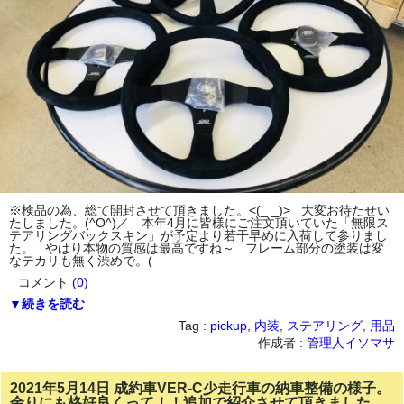
※検品の為、総て開封させて頂きました。<(_ _)> 大変お待たせい
たしました。(^O^)／ 本年4月に皆様にご注文頂いていた「無限ス
テアリングバックスキン」が予定より若干早めに入荷して参りまし
た。 やはり本物の質感は最高ですね～ フレーム部分の塗装は変
なテカリも無く渋めで。(
コメント
(0)
▼続きを読む
Tag :
pickup
,
内装
,
ステアリング
,
用品
作成者 :
管理人イソマサ
2021年5月14日 成約車VER-C少走行車の納車整備の様子。
余りにも格好良くって！！追加で紹介させて頂きました。