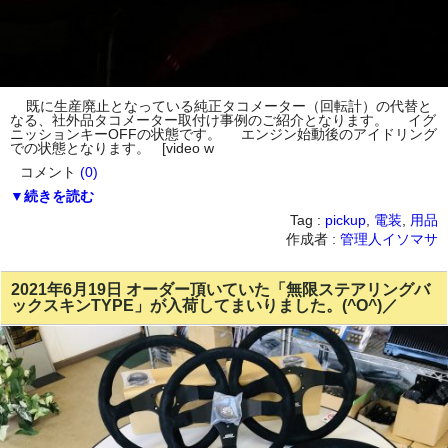
既に生産廃止となっている純正タコメーター（回転計）の代替と
なる、社外品タコメーター取付け事例のご紹介となります。 イグ
ニッションキーOFFの状態です。 エンジン始動後のアイドリング
での状態となります。 [video w
コメント
(0)
▼続きを読む
Tag :
pickup
,
電装
,
用品
作成者 :
管理人イソマサ
2021年6月19日 オーダー頂いていた「無限ステアリングバ
ックスキンTYPE」が入荷してまいりました。(^O^)／