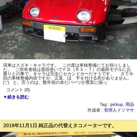
現車はスズキ・キャラです。 この度は車検整備にてお預りしまし
た。 ご所有者様は普段使いでＦＤ（ＲＸ－７）の最終モデルにお
乗りとの事で、キャラは完全にセカンドカーだそうです。 さて今
回の車検整備内容ですが、正直、ほゞ手を付ける所がありません。
(';') と、言うのは、数年前の未だパーツが豊富に揃っ
コメント
(0)
▼続きを読む
Tag :
pickup
,
用品
作成者 :
管理人イソマサ
2019年11月1日 純正品の代替えタコメーターです。