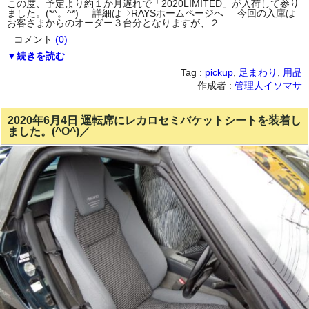
この度、予定より約１か月遅れで「2020LIMITED」が入荷して参り
ました。(*^。^*) 詳細は⇒RAYSホームページへ 今回の入庫は
お客さまからのオーダー３台分となりますが、２
コメント
(0)
▼続きを読む
Tag :
pickup
,
足まわり
,
用品
作成者 :
管理人イソマサ
2020年6月4日 運転席にレカロセミバケットシートを装着し
ました。(^O^)／