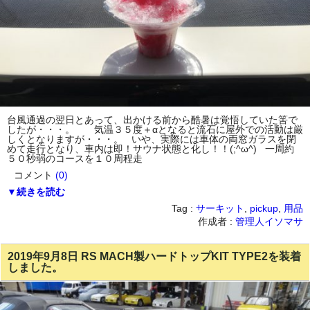
台風通過の翌日とあって、出かける前から酷暑は覚悟していた筈で
したが・・・。 気温３５度＋αとなると流石に屋外での活動は厳
しくとなりますが・・・。 いや、実際には車体の両窓ガラスを閉
めて走行となり、車内は即！サウナ状態と化し！！(;^ω^) 一周約
５０秒弱のコースを１０周程走
コメント
(0)
▼続きを読む
Tag :
サーキット
,
pickup
,
用品
作成者 :
管理人イソマサ
2019年9月8日 RS MACH製ハードトップKIT TYPE2を装着
しました。