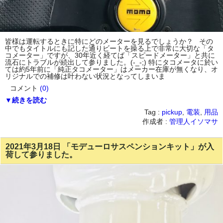
皆様は運転するときに特にどのメーターを見るでしょうか？ その
中でもタイトルにも記した通りビートを操る上で非常に大切な「タ
コメーター」ですが、30年近く経てば「スピードメーター」と共に
流石にトラブルが続出して参りました。(-_-;) 特にタコメータに於い
ては約5年前に「純正タコメーター」はメーカー在庫が無くなり、オ
リジナルでの補修は叶わない状況となってしまいま
コメント
(0)
▼続きを読む
Tag :
pickup
,
電装
,
用品
作成者 :
管理人イソマサ
2021年3月18日 「モデューロサスペンションキット」が入
荷して参りました。