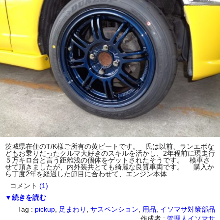
茨城県在住のT/K様ご所有の黄ビートです。 氏は以前、ランエボな
どもお乗りだったクルマ大好きのスキルを活かし、2年程前に現走行
５万キロ台と言う距離浅の個体をゲットされたそうです。 検車さ
せて頂きましたが、内外装共とても綺麗な良質車両です。 購入か
ら丁度2年を経過した節目に合わせて、エンジン本体
コメント
(1)
▼続きを読む
Tag :
pickup
,
足まわり
,
サスペンション
,
用品
,
イソマサ対策部品
作成者 :
管理人イソマサ