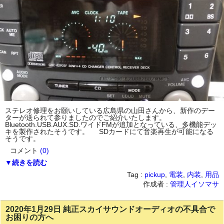
ステレオ修理をお願いしている広島県の山田さんから、新作のデー
ターが送られて参りましたのでご紹介いたします。
Bluetooth.USB.AUX.SD.ワイドFMが追加となっている、多機能デッ
キを製作されたそうです。 SDカードにて音楽再生が可能になる
そうです。
コメント
(0)
▼続きを読む
Tag :
pickup
,
電装
,
内装
,
用品
作成者 :
管理人イソマサ
2020年1月29日 純正スカイサウンドオーディオの不具合で
お困りの方へ