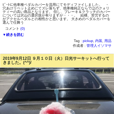
ﾋﾞｰﾄに他車種ペダルカバーを流用にてモディファイしました。 ・
穴あけリベット止めにてズレ落ちず、他車種純正ならではのクォリ
ティーの高い商品となります。 但し、ブレーキ＆クラッチのカバー
については沢山の選択肢が有りますが・・・。 結構、苦労するの
がアクセルペダルとの相性かと思います。 大きめのペダルカバーを
選んで仕舞う
コメント
(0)
▼続きを読む
Tag :
pickup
,
内装
,
用品
作成者 :
管理人イソマサ
2019年9月12日 ９月１０日（火）日光サーキットへ行って
きました。(^^)/