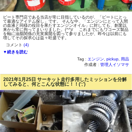
ビート専門店である当店が常に目指しているのが、「ビートにとっ
て最適なアイテム探し」です。 そんな中、「エンジンにとって人間
の血液と同様の役目を果たすエンジンオイル」に対しても、創業以
来から常に拘ってまいりました。(^^)/ これまでにもワコーズ製品
を軸に油脂関係の充実展開を図って参りましたが、昨今は以前にも
増してその探求心は益々旺盛です。
コメント
(4)
▼続きを読む
Tag :
エンジン
,
pickup
,
用品
作成者 :
管理人イソマサ
2021年1月25日 サーキット走行多用したミッションを分解
してみると、何とこんな状態に！！(‘;’)