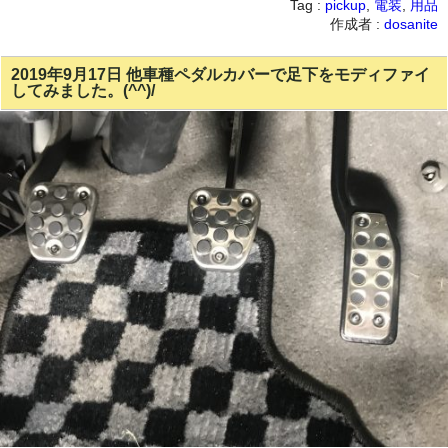
Tag :
pickup
,
電装
,
用品
作成者 :
dosanite
2019年9月17日 他車種ペダルカバーで足下をモディファイ
してみました。(^^)/