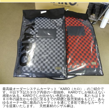
最高級オーダーシステムカーマット「KARO（カロ）」のご紹介で
す。※以下下記カタログ内容の一部抜粋。 KAROでしか味わえない
感覚がある。KAROでしか出せない色彩がある。 私たちは１９
８０年の誕生から今日に至るまでの研鑽と販売実績をもとに、あら
ゆるオーナー様に最高のカーマットを通じて多彩で豊かなカーライ
フを提案いたします。 天然素材のシザル麻は、