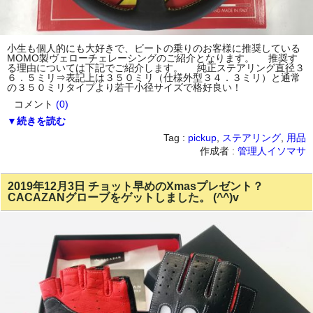
小生も個人的にも大好きで、ビートの乗りのお客様に推奨している
MOMO製ヴェローチェレーシングのご紹介となります。 推奨す
る理由については下記でご紹介します。 純正ステアリング直径３
６．５ミリ⇒表記上は３５０ミリ（仕様外型３４．３ミリ）と通常
の３５０ミリタイプより若干小径サイズで格好良い！
コメント
(0)
▼続きを読む
Tag :
pickup
,
ステアリング
,
用品
作成者 :
管理人イソマサ
2019年12月3日 チョット早めのXmasプレゼント？
CACAZANグローブをゲットしました。 (^^)v