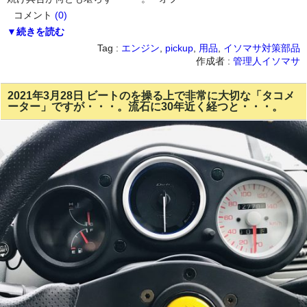
コメント
(0)
▼続きを読む
Tag :
エンジン
,
pickup
,
用品
,
イソマサ対策部品
作成者 :
管理人イソマサ
2021年3月28日 ビートのを操る上で非常に大切な「タコメ
ーター」ですが・・・。流石に30年近く経つと・・・。