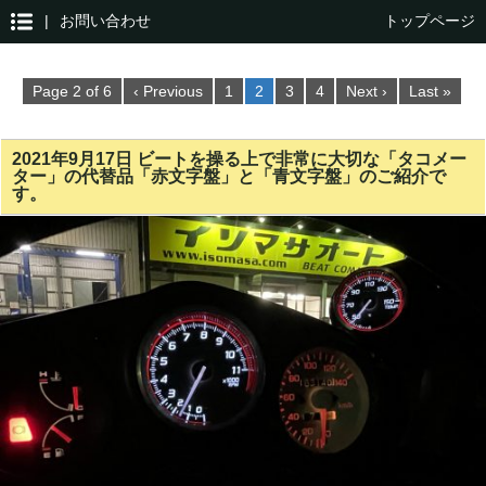
|
お問い合わせ
トップページ
Page 2 of 6
‹ Previous
1
2
3
4
Next ›
Last »
2021年9月17日 ビートを操る上で非常に大切な「タコメー
ター」の代替品「赤文字盤」と「青文字盤」のご紹介で
す。