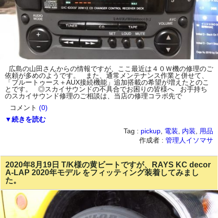
広島の山田さんからの情報ですが、ここ最近は４０Ｗ機の修理のご
依頼が多めのようです。 また、通常メンテナンス作業と併せて、
「ブルートゥース＋AUX接続機能」追加搭載の希望が増えたとのこ
とです。 ◎スカイサウンドの不具合でお困りの皆様へ お手持ち
のスカイサウンド修理のご相談は、当店の修理コラボ先で
コメント
(0)
▼続きを読む
Tag :
pickup
,
電装
,
内装
,
用品
作成者 :
管理人イソマサ
2020年8月19日 T/K様の黄ビートですが、RAYS KC decor
A-LAP 2020年モデル をフィッティング装着してみまし
た。