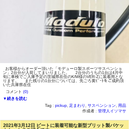
お客様からオーダー頂いた「モデューロ製スポーツサスペンショ
ン」2台分が入荷してまいりました。 2台分のうちの1台は4月中
旬に車検でご入庫予定の茨城県在住のK/M様のVER-Zに装着用とな
ります。 また残りの1台分については、先ごろ黄ﾋﾞｰﾄをご成約頂
いた兵庫県在住
コメント
(0)
▼続きを読む
Tag :
pickup
,
足まわり
,
サスペンション
,
用品
作成者 :
管理人イソマサ
2021年3月12日 ビートに装着可能な新型ブリット製バケッ