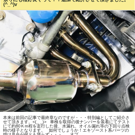
(^_^)v
本来は前回の記事で最終章なのですが・・・特別編としてご紹介さ
せて頂きます。<(_ _)> 車検を取得の後ナンバーを装着にてテスト
にて約80Ｋm程を走行した後、水漏れ、オイル漏れ等の下回り点検
時の様子となります。 如何でしょうか！エキゾースト系パーツの
焼け具合が何とも堪らず・・・。 オプ