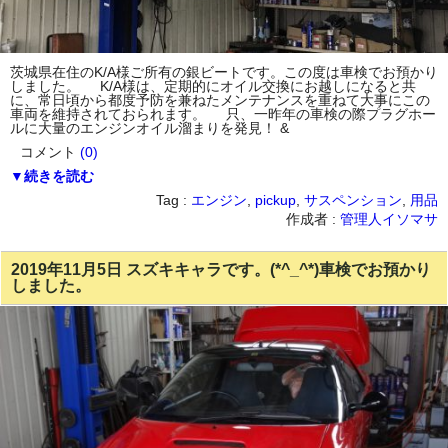
茨城県在住のK/A様ご所有の銀ビートです。この度は車検でお預かり
しました。 K/A様は、定期的にオイル交換にお越しになると共
に、常日頃から都度予防を兼ねたメンテナンスを重ねて大事にこの
車両を維持されておられます。 只、一昨年の車検の際プラグホー
ルに大量のエンジンオイル溜まりを発見！ &
コメント
(0)
▼続きを読む
Tag :
エンジン
,
pickup
,
サスペンション
,
用品
作成者 :
管理人イソマサ
2019年11月5日 スズキキャラです。(*^_^*)車検でお預かり
しました。