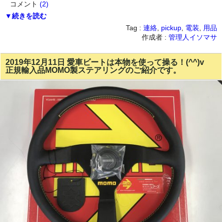
コメント
(2)
▼続きを読む
Tag :
連絡
,
pickup
,
電装
,
用品
作成者 :
管理人イソマサ
2019年12月11日 愛車ビートは本物を使って操る！(^^)v
正規輸入品MOMO製ステアリングのご紹介です。