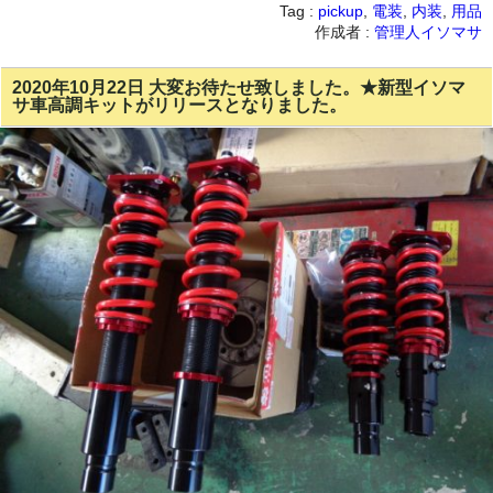
Tag :
pickup
,
電装
,
内装
,
用品
作成者 :
管理人イソマサ
2020年10月22日 大変お待たせ致しました。★新型イソマ
サ車高調キットがリリースとなりました。