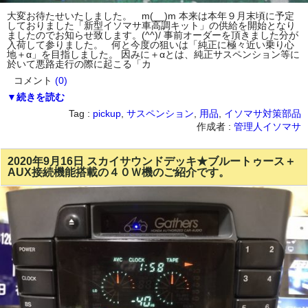
大変お待たせいたしました。 m(__)m 本来は本年９月末頃に予定
しておりました「新型イソマサ車高調キット」の供給を開始となり
ましたのでお知らせ致します。(^^)/ 事前オーダーを頂きました分が
入荷して参りました。 何と今度の狙いは「純正に極々近い乗り心
地＋α」を目指しました。 因みに＋αとは、純正サスペンション等に
於いて悪路走行の際に起こる「カ
コメント
(0)
▼続きを読む
Tag :
pickup
,
サスペンション
,
用品
,
イソマサ対策部品
作成者 :
管理人イソマサ
2020年9月16日 スカイサウンドデッキ★ブルートゥース＋
AUX接続機能搭載の４０Ｗ機のご紹介です。