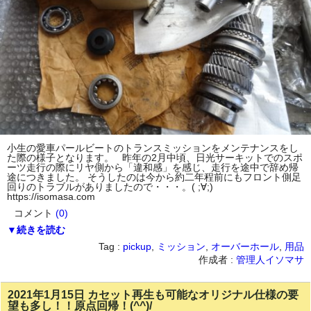
小生の愛車パールビートのトランスミッションをメンテナンスをし
た際の様子となります。 昨年の2月中頃、日光サーキットでのスポ
ーツ走行の際にリヤ側から「違和感」を感じ、走行を途中で辞め帰
途につきました。 そうしたのは今から約二年程前にもフロント側足
回りのトラブルがありましたので・・・。( ;∀;)
https://isomasa.com
コメント
(0)
▼続きを読む
Tag :
pickup
,
ミッション
,
オーバーホール
,
用品
作成者 :
管理人イソマサ
2021年1月15日 カセット再生も可能なオリジナル仕様の要
望も多し！！原点回帰！(^^)/