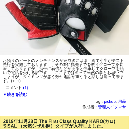
お預りのビートのメンテナンスが完成後にはほゞ総て小生がテスト
走行を実施しております。 その際に指先までを覆うグローブを装
着しておりますが、携帯に着信などがあると停車してクローブを脱
いで電話を受ける訳です。 ここまでは至って当然の事とお思いで
しょうが、タイミングが悪く数件電話が重なると話しは違って来ま
す。(+_+)
コメント
(1)
▼続きを読む
Tag :
pickup
,
用品
作成者 :
管理人イソマサ
2019年11月28日 The First Class Quality KARO(カロ)
SISAL （天然シザル麻）タイプが入荷しました。