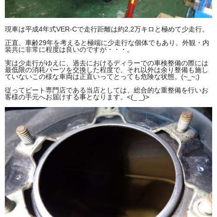
現車は平成4年式VER-Cで走行距離は約2,2万キロと極めて少走行。
正直、車齢29年を考えると極端に少走行な個体でもあり、外観・内
装共に非常に程度は良いのですが・・・。
実は少走行がゆえに、過去におけるディラーでの車検整備の際には
最低限の消耗パーツを交換した程度で、それ以外は余り整備も施し
ていないこの様な車両は正直いってとっても危険な状態。(~_~;)
従ってビート専門店である当店としては、総合的な重整備を行いお
客様の手元へお届けする事となります。<(_ _)>