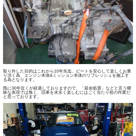
取り外した目的はこれから10年先迄、ビートを安心して楽しくお乗
り頂く為、エンジン本体&ミッション本体のリフレッシュを施工す
る為となります。
既に30年近くが経過しておりますので、「延命処置」などと言う曖
昧な表現では無く、旧車を末永く楽しむにはごく当たり前の作業だ
と思っております。