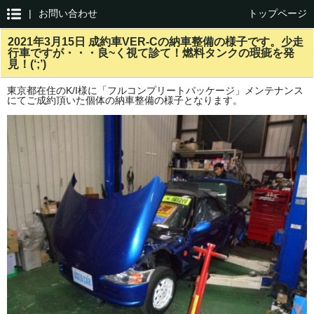
|
お問い合わせ
トップページ
2021年3月15日 成約車VER-Cの納車整備の様子です。少走
行車ですが・・・良~く視て診て！燃料タンクの瑕疵を発
見！(‘;’)
東京都在住のK/I様に「フルコンプリートパッケージ」メンテナンス
にてご成約頂いた個体の納車整備の様子となります。