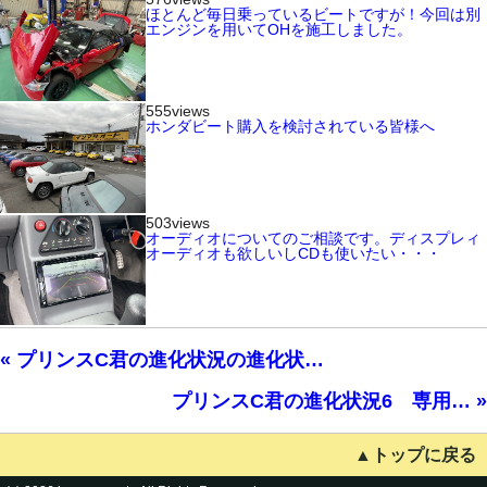
ほとんど毎日乗っているビートですが！今回は別
エンジンを用いてOHを施工しました。
555views
ホンダビート購入を検討されている皆様へ
503views
オーディオについてのご相談です。ディスプレィ
オーディオも欲しいしCDも使いたい・・・
« プリンスC君の進化状況の進化状…
プリンスC君の進化状況6 専用… »
▲トップに戻る