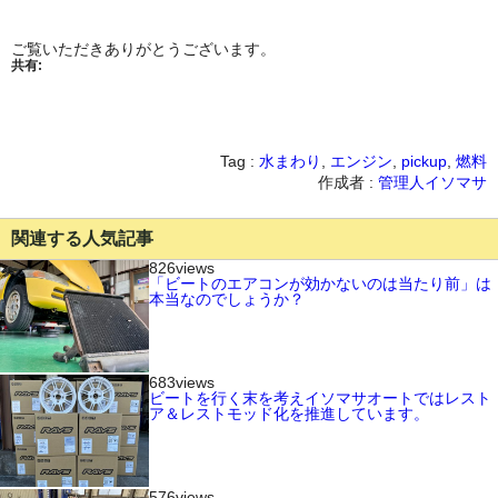
ご覧いただきありがとうございます。
共有:
Tag :
水まわり
,
エンジン
,
pickup
,
燃料
作成者 :
管理人イソマサ
関連する人気記事
826views
「ビートのエアコンが効かないのは当たり前」は
本当なのでしょうか？
683views
ビートを行く末を考えイソマサオートではレスト
ア＆レストモッド化を推進しています。
576views