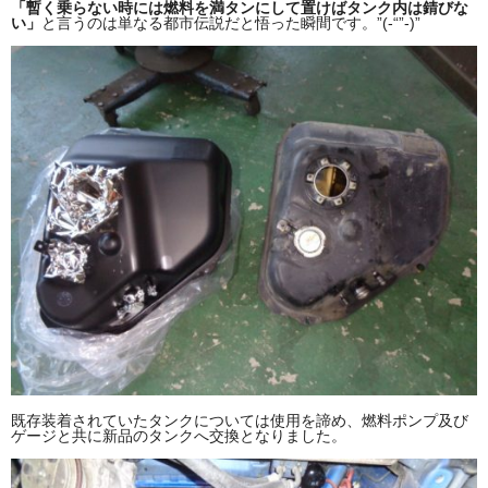
「暫く乗らない時には燃料を満タンにして置けばタンク内は錆びな
い」
と言うのは単なる都市伝説だと悟った瞬間です。”(-“”-)”
既存装着されていたタンクについては使用を諦め、燃料ポンプ及び
ゲージと共に新品のタンクへ交換となりました。