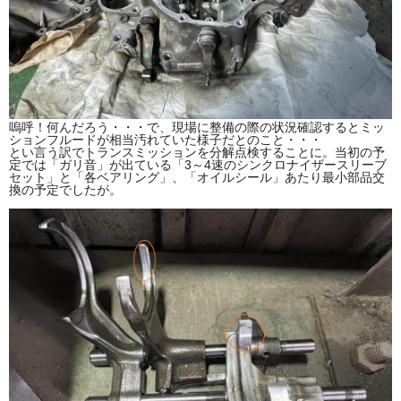
嗚呼！何んだろう・・・で、現場に整備の際の状況確認するとミッ
ションフルードが相当汚れていた様子だとのこと・・・
とい言う訳でトランスミッションを分解点検することに。当初の予
定では「ガリ音」が出ている「3～4速のシンクロナイザースリーブ
セット」と「各ベアリング」、「オイルシール」あたり最小部品交
換の予定でしたが。