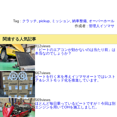
Tag :
クラッチ
,
pickup
,
ミッション
,
納車整備
,
オーバーホール
作成者 :
管理人イソマサ
関連する人気記事
812views
「ビートのエアコンが効かないのは当たり前」は
本当なのでしょうか？
667views
ビートを行く末を考えイソマサオートではレスト
ア＆レストモッド化を推進しています。
569views
ほとんど毎日乗っているビートですが！今回は別
エンジンを用いてOHを施工しました。