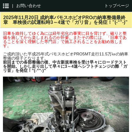
|
お問い合わせ
トップページ
2025年11月20日 成約車バモスホビオPROの納車整備最終
章 車検後の試運転時3～4速で「ガリ音」を発症！”(-“”-)”
旧車を維持してゆく為には経年劣化の事実に目を背けず、確りと整
備を施してから楽しまれるのが肝要。またその際には、「旧車であ
ることを深く理解した専門店」で施工されることをお勧め致しま
す。
ご成約頂いた平成25年式バモスホビオPRO5MT走行11.5万㎞の納車
整備の様子となります。
前回までの各部整備の後、中古新規車検を受け早々にロードテスト
を開始。しかし走り出して早々に3～4速へシフトチェンジの際「ガ
リ音」を発症！”(-“”-)”