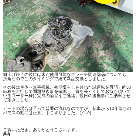
組上げ終了の後には未だ使用可能なクラッチ関連部品についても、
折角なのでこのタイミングで総て新品交換としました。
その後は車体へ無事搭載、初期慣らしを兼ねた試運転を再開！約50
㎞程を走行して問題無き事を確認し、首を長～くしてお待ち頂いて
いるユーザー様に完成の諭旨をご連絡。数日の後無事にご納車させ
て頂きました。
ビートの場合は至って普通の流れなのですが、新車から10年落ちの
バモスの割には正直、手こずりました。(;^ω^)
ご覧いただき、ありがとうございます。
共有: