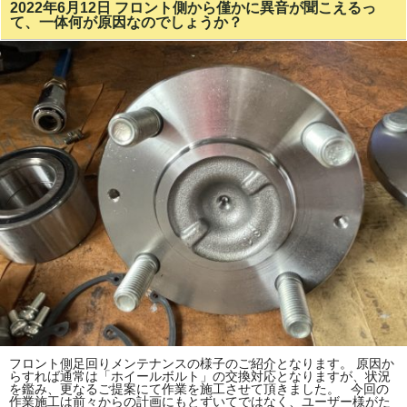
2022年6月12日 フロント側から僅かに異音が聞こえるっ
て、一体何が原因なのでしょうか？
フロント側足回りメンテナンスの様子のご紹介となります。 原因か
らすれば通常は「ホイールボルト」の交換対応となりますが、状況
を鑑み、更なるご提案にて作業を施工させて頂きました。 今回の
作業施工は前々からの計画にもとずいてではなく、ユーザー様がた