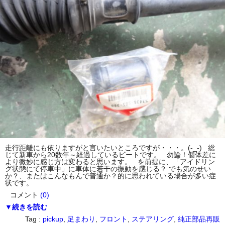
走行距離にも依りますがと言いたいところですが・・・。(-_-) 総
じて新車から20数年～経過しているビートです。 勿論！個体差に
より微妙に感じ方は変わると思います。 を前提に、「アイドリン
グ状態にて停車中」に車体に若干の振動を感じる？ でも気のせい
か？、またはこんなもんで普通か？的に思われている場合が多い症
状です。
コメント
(0)
▼続きを読む
Tag :
pickup
,
足まわり
,
フロント
,
ステアリング
,
純正部品再販