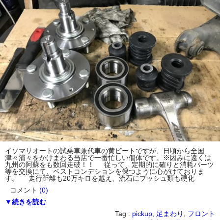
イソマサオートの試乗車兼代車の黄ビートですが、日頃から全国
津々浦々をかけまわる当店で一番忙しい個体です。※因みに遠くは
九州の阿蘇をも数回走破！！ 従って、定期的に確りと消耗パーツ
等を交換にて、ベストコンデションを保つように心がけておりま
す。 走行距離も20万キロを越え、流石にブッシュ類も硬化
コメント
(0)
▼続きを読む
Tag :
pickup
,
足まわり
,
フロント