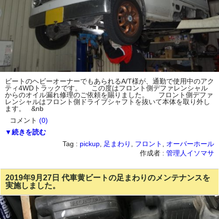
ビートのヘビーオーナーでもあられるA/T様が、通勤で使用中のアク
ティ4WDトラックです。 この度はフロント側デファレンシャル
からのオイル漏れ修理のご依頼を賜りました。 フロント側デファ
レンシャルはフロント側ドライブシャフトを抜いて本体を取り外し
ます。 &nb
コメント
(0)
▼続きを読む
Tag :
pickup
,
足まわり
,
フロント
,
オーバーホール
作成者 :
管理人イソマサ
2019年9月27日 代車黄ビートの足まわりのメンテナンスを
実施しました。