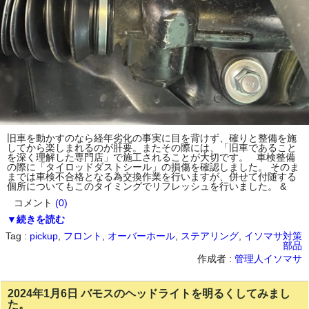
旧車を動かすのなら経年劣化の事実に目を背けず、確りと整備を施
してから楽しまれるのが肝要。またその際には、「旧車であること
を深く理解した専門店」で施工されることが大切です。 車検整備
の際に「タイロッドダストシール」の損傷を確認しました。 そのま
までは車検不合格となる為交換作業を行いますが、併せて付随する
個所についてもこのタイミングでリフレッシュを行いました。 &
コメント
(0)
▼続きを読む
Tag :
pickup
,
フロント
,
オーバーホール
,
ステアリング
,
イソマサ対策
部品
作成者 :
管理人イソマサ
2024年1月6日 バモスのヘッドライトを明るくしてみまし
た。