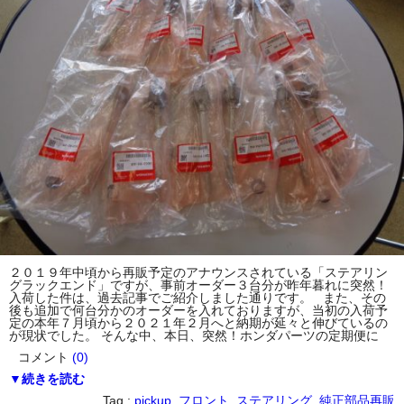
２０１９年中頃から再販予定のアナウンスされている「ステアリン
グラックエンド」ですが、事前オーダー３台分が昨年暮れに突然！
入荷した件は、過去記事でご紹介しました通りです。 また、その
後も追加で何台分かのオーダーを入れておりますが、当初の入荷予
定の本年７月頃から２０２１年２月へと納期が延々と伸びているの
が現状でした。 そんな中、本日、突然！ホンダパーツの定期便に
コメント
(0)
▼続きを読む
Tag :
pickup
,
フロント
,
ステアリング
,
純正部品再販