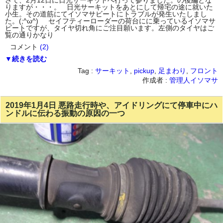
さて、2月12日に日光サーキットへ行って参りました。の後編とな
りますが・・・。 日光サーキットをあとにして帰宅の途に就いた
小生。その道筋にてイソマサビートにトラブルが発生いたしまし
た。(;^ω^) セイフティーローダーの荷台にに乗っているイソマサ
ビートですが、タイヤ切れ角にご注目願います。左側のタイヤはご
覧の通りかなり
コメント
(2)
▼続きを読む
Tag :
サーキット
,
pickup
,
足まわり
,
フロント
作成者 :
管理人イソマサ
2019年1月4日 悪路走行時や、アイドリングにて停車中にハ
ンドルに伝わる振動の原因の一つ