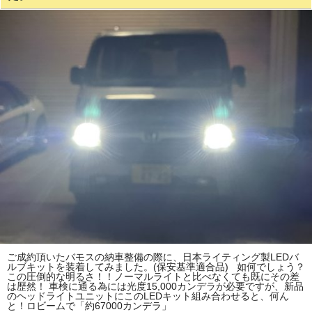
ご成約頂いたバモスの納車整備の際に、日本ライティング製LEDバ
ルブキットを装着してみました。(保安基準適合品) 如何でしょう？
この圧倒的な明るさ！！ノーマルライトと比べなくても既にその差
は歴然！ 車検に通る為には光度15,000カンデラが必要ですが、新品
のヘッドライトユニットにこのLEDキット組み合わせると、何ん
と！ロビームで「約67000カンデラ」