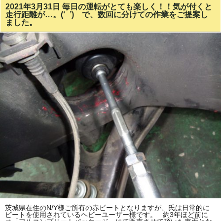
2021年3月31日 毎日の運転がとても楽しく！！気が付くと
走行距離が…。(‘_’) で、数回に分けての作業をご提案し
ました。
茨城県在住のN/Y様ご所有の赤ビートとなりますが、氏は日常的に
ビートを使用されているヘビーユーザー様です。 約3年ほど前に