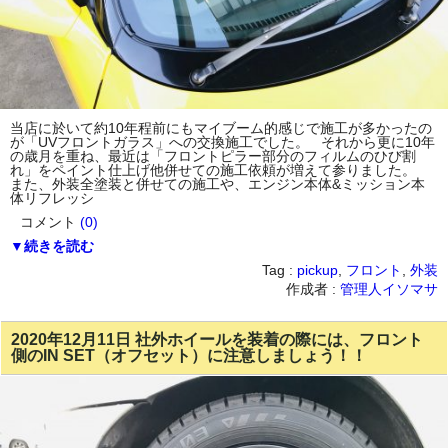
当店に於いて約10年程前にもマイブーム的感じで施工が多かったの
が「UVフロントガラス」への交換施工でした。 それから更に10年
の歳月を重ね、最近は「フロントピラー部分のフィルムのひび割
れ」をペイント仕上げ他併せての施工依頼が増えて参りました。
また、外装全塗装と併せての施工や、エンジン本体&ミッション本
体リフレッシ
コメント
(0)
▼続きを読む
Tag :
pickup
,
フロント
,
外装
作成者 :
管理人イソマサ
2020年12月11日 社外ホイールを装着の際には、フロント
側のIN SET（オフセット）に注意しましょう！！