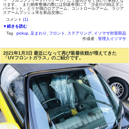
⇒「フルコンプリートパッケージ」にて販売させて頂いた車両とな
ります。 また納車整備の際には別途有償にて「少走行の純正ダン
パーキット」とリヤ側のロアアーム、コントロールアーム、ラジア
スアームブッシュ等を新品交換に
コメント
(1)
▼続きを読む
Tag :
pickup
,
足まわり
,
フロント
,
ステアリング
,
イソマサ対策部品
作成者 :
管理人イソマサ
2021年1月3日 最近になって再び装着依頼が増えてきた
「UVフロントガラス」のご紹介です。