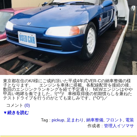
東京都在住のK/I様にご成約頂いた平成4年式VER-Cの納車整備の様
子となります。 エンジンを車体に搭載。各配線配管を接続の後、
数回のエンジンクランキングを経て予定通り、NEWエンジンはやや
甲高い咆哮を奏でました。!(^^)! 車検取得後の初期慣らしを兼ねた
テストドライブを行うのがとても楽しみです。(^O^)／
コメント
(0)
▼続きを読む
Tag :
pickup
,
足まわり
,
納車整備
,
フロント
,
電装
作成者 :
管理人イソマサ