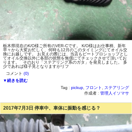
栃木県現在のK/O様ご所有のVER-Cです。 K/O様はお仕事柄、新年
早々から大変お忙しく、何時も12月のこのタイミングにてオイル交
換にお越しです。 お見えの際には、当店もビートプロショップとし
てオイル交換以外に各部の状態を無償にてチェックさせて頂いてお
ります。 そのおり「ステアリング系のガタ」を発見しました。 多
少であれば様子見となりますがリフ
コメント
(0)
▼続きを読む
Tag :
pickup
,
フロント
,
ステアリング
作成者 :
管理人イソマサ
2017年7月3日 停車中、車体に振動を感じる？