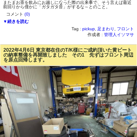
またまお茶を飲みにお越しになった際の出来事で、そう言えば最近
前回りから僅かに「ガタガタ音」がするな～とのこと。
コメント
(0)
▼続きを読む
Tag :
pickup
,
足まわり
,
フロント
作成者 :
管理人イソマサ
2022年4月6日 東京都在住のT/K様にご成約頂いた黄ビート
の納車整備を再開致しました その1 先ずはフロント周辺
を原点回帰します。