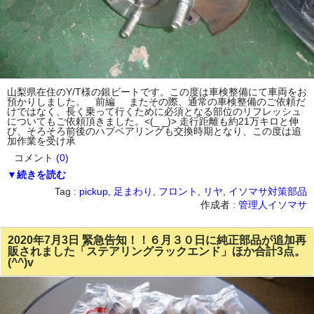
山梨県在住のY/T様の銀ビートです。この度は車検整備にて車両をお
預かりしました。 前編 またその際、通常の車検整備のご依頼だ
けではなく、長く乗って行くために必須となる部位のリフレッシュ
についてもご依頼頂きました。<(_ _)> 走行距離も約21万キロと伸
び、そろそろ前後のハブベアリングも交換時期となり、この度は追
加作業を受け承
コメント
(0)
▼続きを読む
Tag :
pickup
,
足まわり
,
フロント
,
リヤ
,
イソマサ対策部品
作成者 :
管理人イソマサ
2020年7月3日 緊急告知！！６月３０日に純正部品が追加再
販されました「ステアリングラックエンド」ほか合計3点。
(^^)v