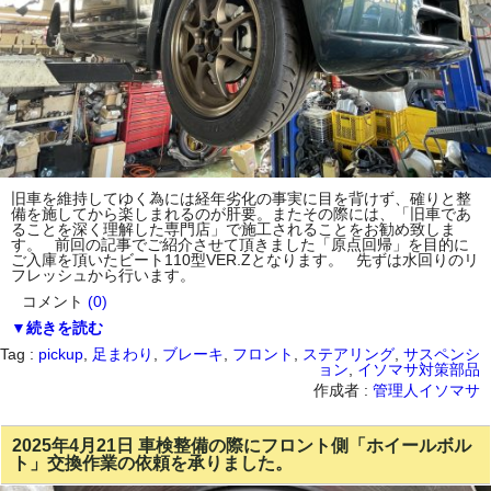
旧車を維持してゆく為には経年劣化の事実に目を背けず、確りと整
備を施してから楽しまれるのが肝要。またその際には、「旧車であ
ることを深く理解した専門店」で施工されることをお勧め致しま
す。 前回の記事でご紹介させて頂きました「原点回帰」を目的に
ご入庫を頂いたビート110型VER.Zとなります。 先ずは水回りのリ
フレッシュから行います。
コメント
(0)
▼続きを読む
Tag :
pickup
,
足まわり
,
ブレーキ
,
フロント
,
ステアリング
,
サスペンシ
ョン
,
イソマサ対策部品
作成者 :
管理人イソマサ
2025年4月21日 車検整備の際にフロント側「ホイールボル
ト」交換作業の依頼を承りました。