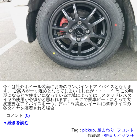
今回は社外ホイール装着にお際のワンポイントアドバイスとなりま
す。 ご案内が一寸遅めとなってしまいましたが・・・ ^_^; この時
期になるとお住まいになっている地域によっては、スタッドレスタ
イヤの使用が必須かと思われます。 そこで愛車ビートにとって大
変重要なアドバイスを一つ。(*´ω｀*) 純正ホイールに標準サイズの
冬タイヤを装着される場合
コメント
(0)
▼続きを読む
Tag :
pickup
,
足まわり
,
フロント
作成者 :
管理人イソマサ