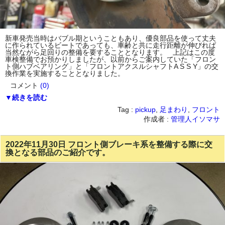
新車発売当時はバブル期ということもあり、優良部品を使って丈夫
に作られているビートであっても、車齢と共に走行距離が伸びれば
当然ながら足回りの整備を要することとなります。 上記はこの度
車検整備でお預かりしましたが、以前からご案内していた「フロン
ト側ハブベアリング」と「フロントアクスルシャフトA S S Y」の交
換作業を実施することとなりました。
コメント
(0)
▼続きを読む
Tag :
pickup
,
足まわり
,
フロント
作成者 :
管理人イソマサ
2022年11月30日 フロント側ブレーキ系を整備する際に交
換となる部品のご紹介です。