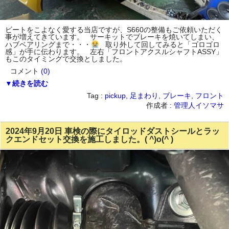
ビートをこよなく愛する当店ですが、S660の整備もご依頼いただく
事が増えてきています。 サーキットでブレーキを焼いてしまい、
ハブベアリングまで・・・
取り外して回してみると「ゴロゴロ
感」が手に伝わります。 左右「フロントアクスルシャフトASSY」
もこのタイミングで交換としました。
コメント
(0)
▼続きを読む
Tag :
pickup
,
足まわり
,
ブレーキ
,
フロント
作成者 :
管理人イソマサ
2024年9月20日 車検の際にタイロッドダストシールとラッ
クエンドセット交換を施工しました。( ^)o(^ )