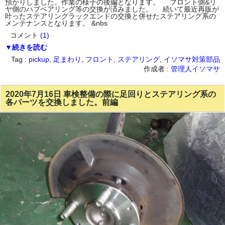
預かりしました。作業の様子の後編となります。 フロント側&リ
ヤ側のハブベアリング等の交換が済みました。 続いて最近再販が
叶ったステアリングラックエンドの交換と併せたステアリング系の
メンテナンスとなります。 &nbs
コメント
(1)
▼続きを読む
Tag :
pickup
,
足まわり
,
フロント
,
ステアリング
,
イソマサ対策部品
作成者 :
管理人イソマサ
2020年7月16日 車検整備の際に足回りとステアリング系の
各パーツを交換しました。前編