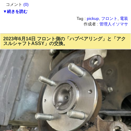
コメント
(0)
▼続きを読む
Tag :
pickup
,
フロント
,
電装
作成者 :
管理人イソマサ
2023年6月14日 フロント側の「ハブベアリング」と「アク
スルシャフトASSY」の交換。