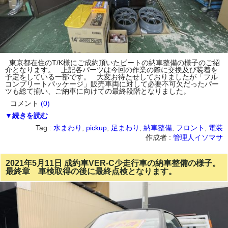
東京都在住のT/K様にご成約頂いたビートの納車整備の様子のご紹
介となります。 上記各パーツは今回の作業の際に交換及び装着を
予定をしている一部です。 大変お待たせしておりましたが「フル
コンプリートパッケージ」販売車両に対して必要不可欠だったパー
ツも総て揃い、ご納車に向けての最終段階となりました。
コメント
(0)
▼続きを読む
Tag :
水まわり
,
pickup
,
足まわり
,
納車整備
,
フロント
,
電装
作成者 :
管理人イソマサ
2021年5月11日 成約車VER-C少走行車の納車整備の様子。
最終章 車検取得の後に最終点検となります。