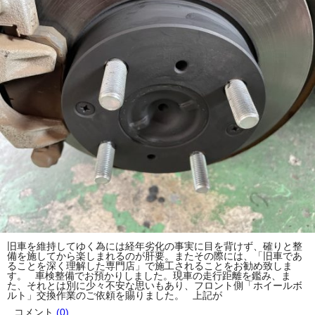
旧車を維持してゆく為には経年劣化の事実に目を背けず、確りと整
備を施してから楽しまれるのが肝要。またその際には、「旧車であ
ることを深く理解した専門店」で施工されることをお勧め致しま
す。 車検整備でお預かりしました。現車の走行距離を鑑み、ま
た、それとは別に少々不安な思いもあり、フロント側「ホイールボ
ルト」交換作業のご依頼を賜りました。 上記が
コメント
(0)