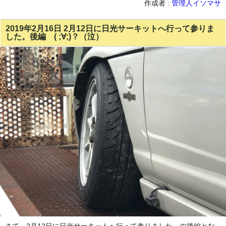
作成者 :
管理人イソマサ
2019年2月16日 2月12日に日光サーキットへ行って参りま
した。後編 ( ;∀;)？（泣）