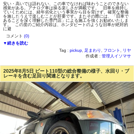
安い・高いでは語れない、この車でなければ味わうことのできない
感覚がある。アナログ車は操る楽しさが満載です。 旧車を維持し
ていくためには、経年劣化という事実から目を背けず、確実な整備
を施したうえで楽しむことが肝要です。またその際には、「旧車で
あることを深く理解した専門店」による施工を強くお勧めいたしま
す。 この度のご紹介内容は、ホンダビートのような旧車が絶対的
に避
コメント
(0)
▼続きを読む
Tag :
pickup
,
足まわり
,
フロント
,
リヤ
作成者 :
管理人イソマサ
2025年8月5日 ビート110型の総合整備の様子、水回り・ブ
レーキを含む足回り関連となります。