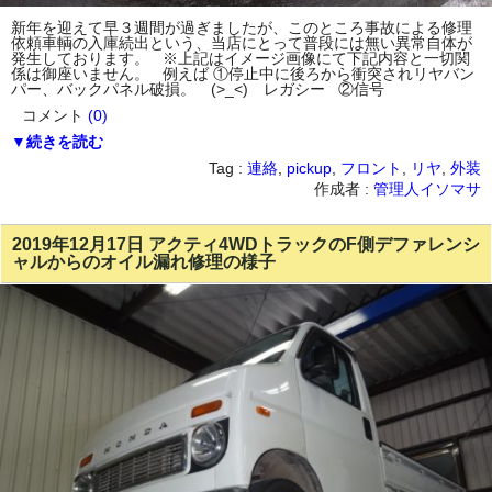
新年を迎えて早３週間が過ぎましたが、このところ事故による修理
依頼車輌の入庫続出という、当店にとって普段には無い異常自体が
発生しております。 ※上記はイメージ画像にて下記内容と一切関
係は御座いません。 例えば ①停止中に後ろから衝突されリヤバン
パー、バックパネル破損。 (>_<) レガシー ②信号
コメント
(0)
▼続きを読む
Tag :
連絡
,
pickup
,
フロント
,
リヤ
,
外装
作成者 :
管理人イソマサ
2019年12月17日 アクティ4WDトラックのF側デファレンシ
ャルからのオイル漏れ修理の様子