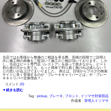
当店ではお客様から整備のご相談を承る際、見積の段階でご説明と
共に施工例の画像をご覧頂いて施工のご検討頂いております。 しか
し、当店はビート専門店（レストア）を謳って措きながら、ビート
初心者の方から見ても、もっと簡単で判り易く無ければ成らない？
との思いが込上げてまいりました。 例えば、日頃からブログの検索
サイトに良く登場するのが「ブレーキキャリパーとは」や「ブレー
キキャリパー交換理由？」
コメント
(0)
▼続きを読む
Tag :
pickup
,
ブレーキ
,
フロント
,
イソマサ対策部品
作成者 :
管理人イソマサ