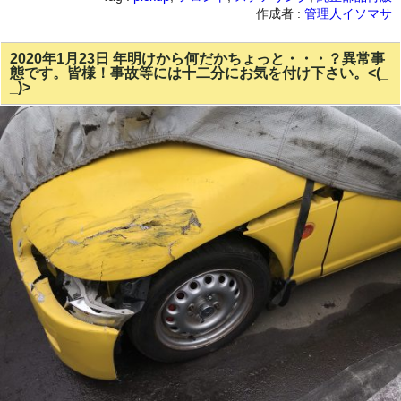
作成者 :
管理人イソマサ
2020年1月23日 年明けから何だかちょっと・・・？異常事
態です。皆様！事故等には十二分にお気を付け下さい。<(_
_)>