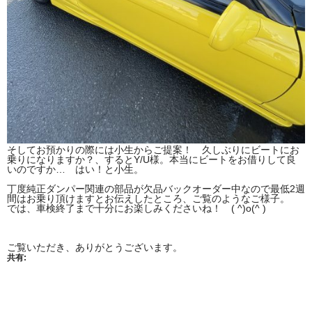
そしてお預かりの際には小生からご提案！ 久しぶりにビートにお
乗りになりますか？、するとY/U様。本当にビートをお借りして良
いのですか… はい！と小生。
丁度純正ダンパー関連の部品が欠品バックオーダー中なので最低2週
間はお乗り頂けますとお伝えしたところ、ご覧のようなご様子。
では、車検終了まで十分にお楽しみくださいね！ ( ^)o(^ )
ご覧いただき、ありがとうございます。
共有: