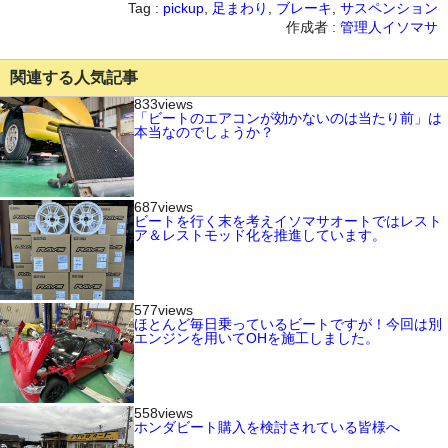
Tag :
pickup
,
足まわり
,
ブレーキ
,
サスペンション
作成者 :
管理人イソマサ
関連する人気記事
833views
「ビートのエアコンが効かないのは当たり前」は
本当なのでしょうか？
687views
ビートを行く末を考えイソマサオートではレスト
ア＆レストモッド化を推進しています。
577views
ほとんど毎日乗っているビートですが！今回は別
エンジンを用いてOHを施工しました。
558views
ホンダビート購入を検討されている皆様へ