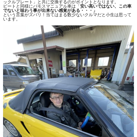
ックルプレート」と共に交換するのがポイントとなります。
ビートと同様にバモスマニュアル車は
「
安
い高いではない、この車
でないと味わう事が出来ない感覚がある・・・」
という言葉がズバリ！当てはまる数少ないクルマだと小生は思って
います。