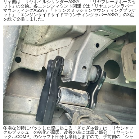
リヤ側は「リヤホイルシリンダーASSY」、「リヤブレーキホースセ
ット」の交換。各エンジンマウント関連では「リヤエンジンラバー
マウンティングASSY」「トランスミッションマウンティングブラケ
ット」「エンジンサイドサイドマウンティングラバーASSY」の3点
を総て交換しました。
冬場など特にバックした際に起こる「ぎゅぎゅ音」は「リヤシャッ
クルブッシュ」の劣化が原因。改善の為には黒い部分「リヤーシャ
ックルCOMP」のシャフト部分も摩耗しますので、手前側の「シャ