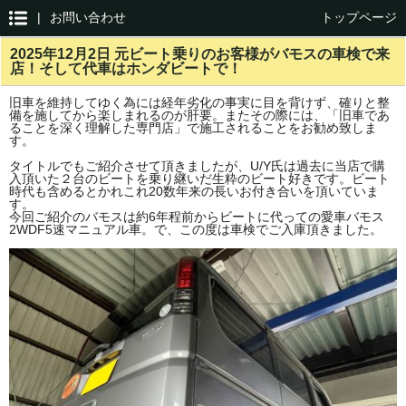
|
お問い合わせ
トップページ
2025年12月2日 元ビート乗りのお客様がバモスの車検で来
店！そして代車はホンダビートで！
旧車を維持してゆく為には経年劣化の事実に目を背けず、確りと整
備を施してから楽しまれるのが肝要。またその際には、「旧車であ
ることを深く理解した専門店」で施工されることをお勧め致しま
す。
タイトルでもご紹介させて頂きましたが、U/Y氏は過去に当店で購
入頂いた２台のビートを乗り継いだ生粋のビート好きです。ビート
時代も含めるとかれこれ20数年来の長いお付き合いを頂いていま
す。
今回ご紹介のバモスは約6年程前からビートに代っての愛車バモス
2WDF5速マニュアル車。で、この度は車検でご入庫頂きました。