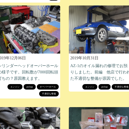
2019年12月06日
2019年10月31日
シリンダーヘッドオーバーホール
AZ-1のオイル漏れの修理でお預
の様子です。回転数が7000回転頭
りしました。前編 他店で行わ
打ちの？原因教えます。
た不適切な整備が原因でした。
エンジン
pickup
オーバーホール
エンジン
pickup
不適切な整備
不適切な整備