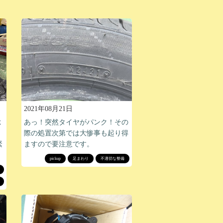
2021年08月21日
総
あっ！突然タイヤがパンク！その
際の処置次第では大惨事も起り得
緊
ますので要注意です。
pickup
足まわり
不適切な整備