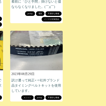
処
着前に「ひと手間」掛けないと儘
ならなくなりました。(￣д￣)
pickup
電装
不適切な整備
イソマサ対策部品
2023年08月29日
で
訳け遭って純正×⇒社外ブランド
訳
品タイミングベルトキットを使用
しています。
エンジン
pickup
不適切な整備