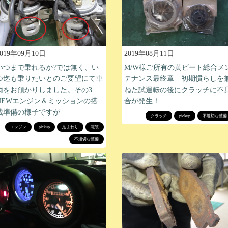
2019年09月10日
2019年08月11日
いつまで乗れるか?では無く、い
M/W様ご所有の黄ビート総合メ
つ迄も乗りたいとのご要望にて車
テナンス最終章 初期慣らしを
両をお預かりしました。その3
ねた試運転の後にクラッチに不
NEWエンジン＆ミッションの搭
合が発生！
載準備の様子ですが
クラッチ
pickup
不適切な整備
エンジン
pickup
足まわり
電装
不適切な整備