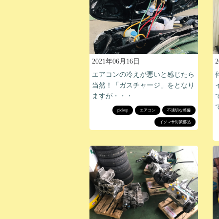
2021年06月16日
エアコンの冷えが悪いと感じたら
当然！「ガスチャージ」をとなり
ますが・・・
pickup
エアコン
不適切な整備
イソマサ対策部品