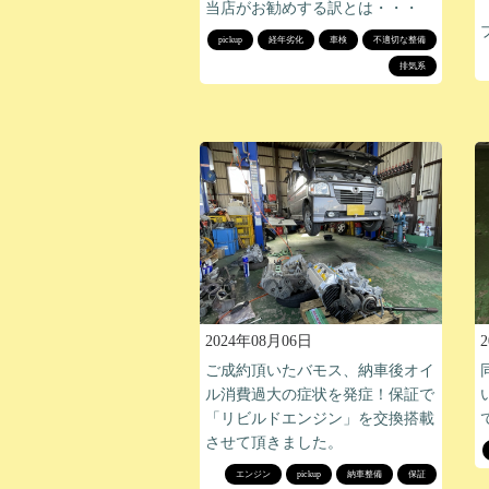
当店がお勧めする訳とは・・・
pickup
経年劣化
車検
不適切な整備
排気系
2024年08月06日
ご成約頂いたバモス、納車後オイ
ル消費過大の症状を発症！保証で
「リビルドエンジン」を交換搭載
させて頂きました。
エンジン
pickup
納車整備
保証