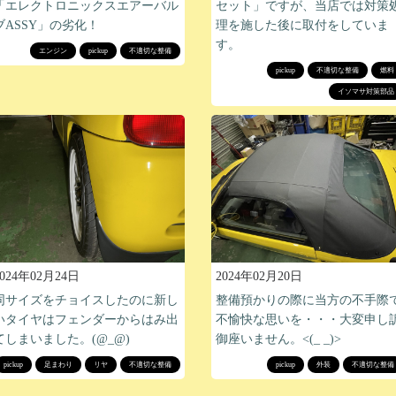
「エレクトロニックスエアーバル
セット」ですが、当店では対策
ブASSY」の劣化！
理を施した後に取付をしていま
す。
エンジン
pickup
不適切な整備
pickup
不適切な整備
燃料
イソマサ対策部品
2024年02月24日
2024年02月20日
同サイズをチョイスしたのに新し
整備預かりの際に当方の不手際
いタイヤはフェンダーからはみ出
不愉快な思いを・・・大変申し
てしまいました。(@_@)
御座いません。<(_ _)>
pickup
足まわり
リヤ
不適切な整備
pickup
外装
不適切な整備