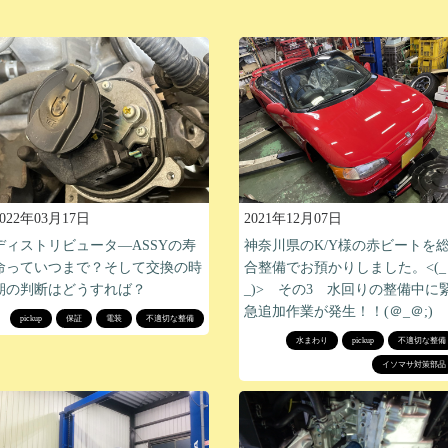
2022年03月17日
2021年12月07日
ディストリビュータ―ASSYの寿
神奈川県のK/Y様の赤ビートを
命っていつまで？そして交換の時
合整備でお預かりしました。<(_
期の判断はどうすれば？
_)> その3 水回りの整備中に
急追加作業が発生！！(＠_＠;)
pickup
保証
電装
不適切な整備
水まわり
pickup
不適切な整備
イソマサ対策部品