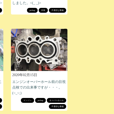
>
しました。<(_ _)>
pickup
外装
不適切な整備
2020年02月15日
に
エンジンオーバーホール前の目視
点検での出来事ですが・・・。
(~_~;)
エンジン
pickup
オーバーホール
不適切な整備