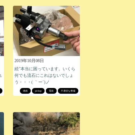
2019年10月08日
続”本当に困っています。いくら
れ
何でも流石にこれはないでしょ
う・・・( ｀ー´)ノ
連絡
pickup
電装
不適切な整備