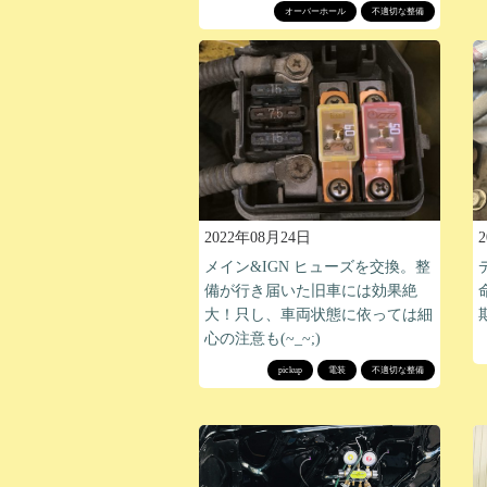
オーバーホール
不適切な整備
2022年08月24日
メイン&IGN ヒューズを交換。整
備が行き届いた旧車には効果絶
大！只し、車両状態に依っては細
心の注意も(~_~;)
pickup
電装
不適切な整備