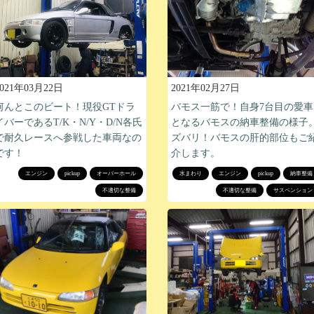
2021年03月22日
2021年02月27日
何んとこのビート！現役GTドラ
バモス一筋で！自身7台目の愛車
イバーであるT/K・N/Y・D/N各氏
となるバモスの納車整備の様子
で耐久レースへ参戦した車両なの
ズバリ！バモスの肝的部位もご
です！
介します。
エンジン
pickup
オーバーホール
水まわり
エンジン
pickup
納車整備
不適切な整備
不適切な整備
サスペンション