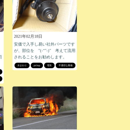
2021年02月18日
安価で入手し易い社外パーツです
。
が、部位を ”(-“”-)” 考えて流用
紹
されることをお勧めします。
水まわり
pickup
電装
不適切な整備