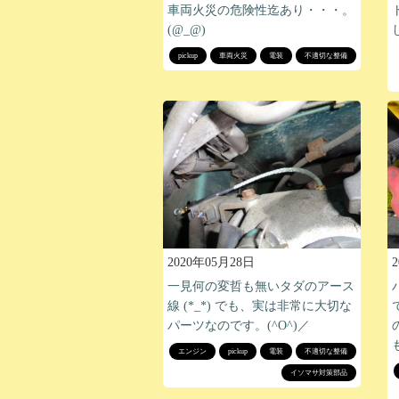
車両火災の危険性迄あり・・・。
(@_@)
pickup
車両火災
電装
不適切な整備
2020年05月28日
一見何の変哲も無いタダのアース
線 (*_*) でも、実は非常に大切な
パーツなのです。(^O^)／
エンジン
pickup
電装
不適切な整備
イソマサ対策部品