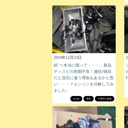
2019年12月23日
続”々本当に困って・・・。新品
ディスビの初期不良！連続3個目
だと流石に違う理由もあるかと思
い・・・？エンジンを分解してみ
ました。
pickup
電装
不適切な整備