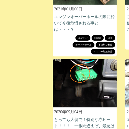
2021年01月06日
エンジンオーバーホールの際に於
いて今後危惧される事と
は・・・？
エンジン
pickup
保証
オーバーホール
不適切な整備
イソマサ対策部品
2020年09月04日
とっても大切で！特別な赤ビー
ト！！！ 一歩間違えば、最悪は