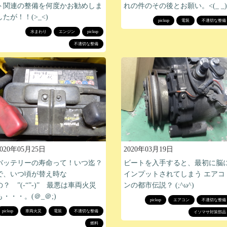
ト関連の整備を何度かお勧めしま
れの件のその後とお願い。<(_ _)
したが！！(>_<)
pickup
電装
不適切な整備
水まわり
エンジン
pickup
不適切な整備
2020年05月25日
2020年03月19日
バッテリーの寿命って！いつ迄？
ビートを入手すると、最初に脳
で、いつ頃が替え時な
インプットされてしまう エアコ
の？ ”(-“”-)” 最悪は車両火災
ンの都市伝説？ (;^ω^)
も・・・。(＠_＠;)
pickup
エアコン
不適切な整備
pickup
車両火災
電装
不適切な整備
イソマサ対策部品
燃料