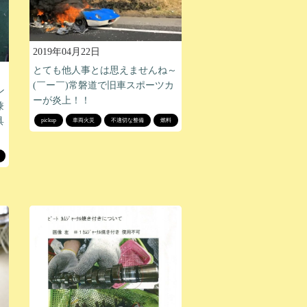
2019年04月22日
とても他人事とは思えませんね～
(￣ー￣)常磐道で旧車スポーツカ
ン
ーが炎上！！
兼
具
pickup
車両火災
不適切な整備
燃料