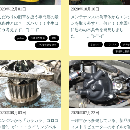
2020年12月01日
2020年10月10日
こだわりの旧車を扱う専門店の最
メンテナンスの為車体からエン
低条件とは？ ズバリ！！小生は
ンを取り外すと、何と！！水回
こう考えます。”(-“”-)”
に思わぬ不具合を発見しまし
た・・・。”(-“”-)”
pickup
不適切な整備
燃料
水まわり
エンジン
pickup
イソマサ対策部品
不適切な整備
2020年08月03日
2020年07月22日
エンジンから「カラカラ、コロコ
一昨年から多発している、新品
ロ音?」が・・・タイミングベル
ィストリビュータ―のオイルが