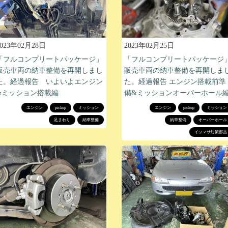
2023年02月28日
2023年02月25日
「フルコンプリートパッケージ」
「フルコンプリートパッケージ
販売車両の納車整備を再開しまし
販売車両の納車整備を再開しま
た。経過報告 いよいよエンジン
た。経過報告 エンジン搭載前準
&ミッション搭載編
備&ミッションオーバーホール
エンジン
pickup
ミッション
エンジン
pickup
ミッション
足まわり
納車整備
納車整備
オーバーホール
イソマサ対策部品