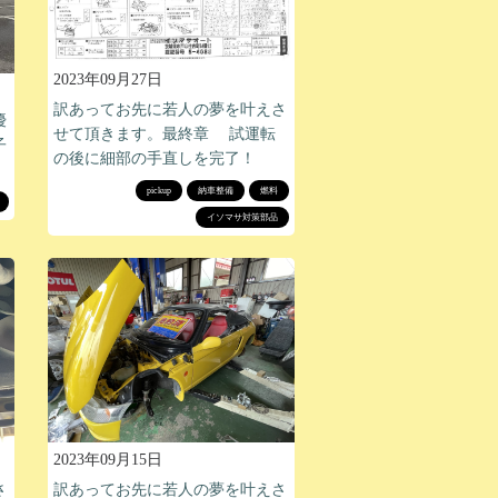
2023年09月27日
訳あってお先に若人の夢を叶えさ
優
せて頂きます。最終章 試運転
子
の後に細部の手直しを完了！
pickup
納車整備
燃料
イソマサ対策部品
2023年09月15日
さ
訳あってお先に若人の夢を叶えさ