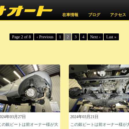
在車情報
ブログ
アクセス
Page 2 of 8
‹ Previous
1
2
3
4
Next ›
Last »
2024年03月27日
2024年03月21日
この銀ビートは前オーナー様が大
この銀ビートは前オーナー様が