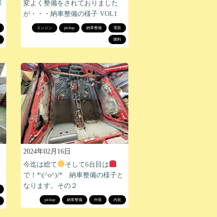
部
変よく整備をされておりました
が・・・納車整備の様子 VOL1
エンジン
pickup
納車整備
電装
燃料
2024年02月16日
今迄は総て
そして6台目は
で！*\(^o^)/* 納車整備の様子と
なります。その２
pickup
納車整備
外装
内装