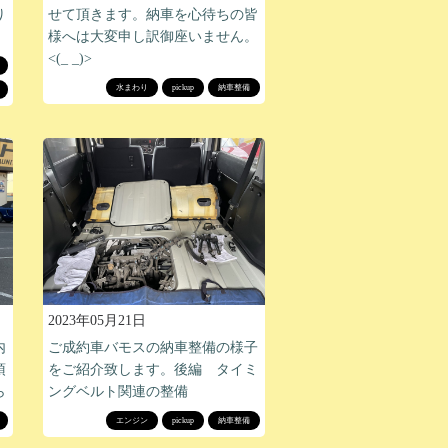
り
せて頂きます。納車を心待ちの皆
。
様へは大変申し訳御座いません。
<(_ _)>
水まわり
pickup
納車整備
2023年05月21日
内
ご成約車バモスの納車整備の様子
頂
をご紹介致します。後編 タイミ
ら
ングベルト関連の整備
エンジン
pickup
納車整備