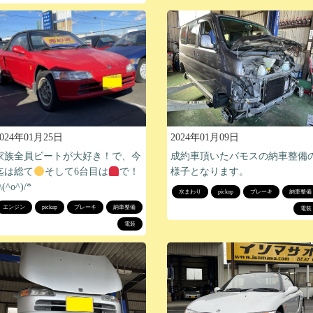
2024年01月09日
2024年01月25日
成約車頂いたバモスの納車整備
家族全員ビートが大好き！で、今
様子となります。
迄は総て
そして6台目は
で！
\(^o^)/*
水まわり
pickup
ブレーキ
納車整備
エンジン
pickup
ブレーキ
納車整備
電装
電装