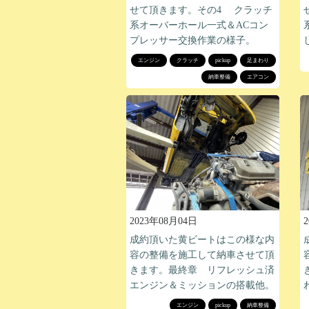
せて頂きます。その4 クラッチ
系オーバーホール一式＆ACコン
プレッサー交換作業の様子。
エンジン
クラッチ
pickup
足まわり
納車整備
エアコン
2023年08月04日
成約頂いた黄ビートはこの様な内
容の整備を施工して納車させて頂
きます。最終章 リフレッシュ済
エンジン＆ミッションの搭載他。
エンジン
pickup
納車整備