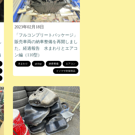
2023年02月18日
」
「フルコンプリートパッケージ」
し
販売車両の納車整備を再開しまし
た。経過報告 水まわりとエアコ
編
ン編（110型）
水まわり
pickup
納車整備
エアコン
イソマサ対策部品