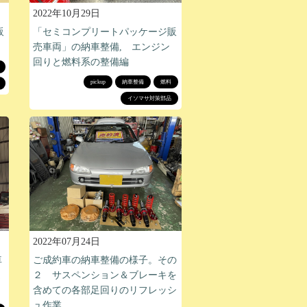
2022年10月29日
販
「セミコンプリートパッケージ販
売車両」の納車整備, エンジン
回りと燃料系の整備編
pickup
納車整備
燃料
イソマサ対策部品
2022年07月24日
車
ご成約車の納車整備の様子。その
連
２ サスペンション＆ブレーキを
含めての各部足回りのリフレッシ
ュ作業。