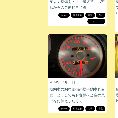
変よく整備を・・・最終章 お客
様からのご依頼事項編
pickup
納車整備
電装
内装
ステアリング
2024年03月14日
成約車の納車整備の様子納車直前
偏 どうしてもお客様へ当店の思
いをお伝えしたくて・・・
pickup
納車整備
内装
用品