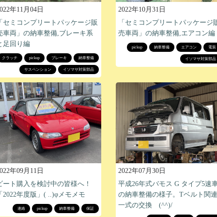
2022年11月04日
2022年10月31日
「セミコンプリートパッケージ販
「セミコンプリートパッケージ
売車両」の納車整備,ブレーキ系
売車両」の納車整備,エアコン編
と足回り編
pickup
納車整備
エアコン
電装
クラッチ
pickup
ブレーキ
納車整備
イソマサ対策部品
サスペンション
イソマサ対策部品
2022年09月11日
2022年07月30日
ビート購入を検討中の皆様へ！
平成26年式バモス G タイプ5速
「2022年度版」( ..)φメモメモ
の納車整備の様子。Tベルト関
一式の交換 (^^)/
連絡
pickup
納車整備
保証