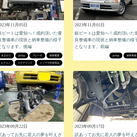
2023年11月05日
2023年11月01日
銀ビートは愛知へ！成約頂いた優
銀ビートは愛知へ！成約頂いた
良整備車の現状と納車整備の様子
良整備車の現状と納車整備の様
となります。後編
となります。前編
水まわり
pickup
ブレーキ
納車整備
pickup
納車整備
エアコン
ステアリング
イソマサ対策部品
2023年09月17日
2023年09月22日
訳あってお先に若人の夢を叶え
訳あってお先に若人の夢を叶えさ