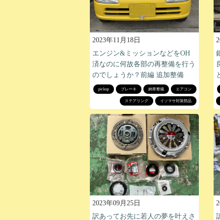
2023年11月18日
エンジン&ミッションなどをOH
済なのに何故各部の再整備を行う
のでしょうか？前編 追加整備
pickup
ブレーキ
納車整備
エアコン
ステアリング
イソマサ対策部品
2023年09月25日
訳あってお先に若人の夢を叶えさ