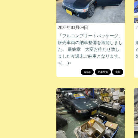
2023年03月09日
「フルコンプリートパッケージ」
販売車両の納車整備を再開しまし
た。 最終章 大変お待たせ致し
ました今週末ご納車となります。
<(_ _)>
pickup
納車整備
電装