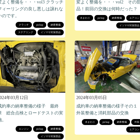
変よく整備を・・・vol3 クラッチ
変よく整備を・・・vol2 その
フィーリングの良し悪しは譲れな
品！前回の交換は何時だった？
いのです。
水まわり
pickup
納車整備
エアコン
クラッチ
pickup
納車整備
イソマサ対策部品
ステアリング
イソマサ対策部品
2024年03月12日
2024年03月05日
成約車の納車整備の様子 最終
成約車の納車整備の様子その１
章 総合点検とロードテストの実
外装整備と消耗部品の交換
施。
水まわり
pickup
納車整備
外装
エンジン
pickup
納車整備
エアコン
イソマサ対策部品