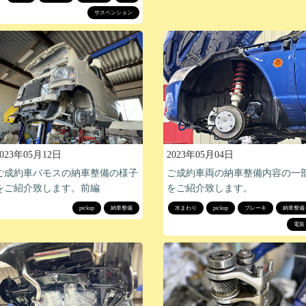
サスペンション
2023年05月12日
2023年05月04日
ご成約車バモスの納車整備の様子
ご成約車両の納車整備内容の一
をご紹介致します。前編
をご紹介致します。
pickup
納車整備
水まわり
pickup
ブレーキ
納車整備
電装