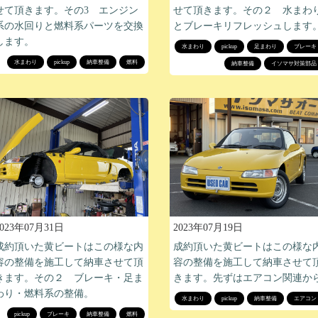
せて頂きます。その２ 水まわ
せて頂きます。その3 エンジン
とブレーキリフレッシュします
系の水回りと燃料系パーツを交換
します。
水まわり
pickup
足まわり
ブレーキ
水まわり
pickup
納車整備
燃料
納車整備
イソマサ対策部品
2023年07月31日
2023年07月19日
成約頂いた黄ビートはこの様な内
成約頂いた黄ビートはこの様な
容の整備を施工して納車させて頂
容の整備を施工して納車させて
きます。その２ ブレーキ・足ま
きます。先ずはエアコン関連か
わり・燃料系の整備。
水まわり
pickup
納車整備
エアコン
pickup
ブレーキ
納車整備
燃料