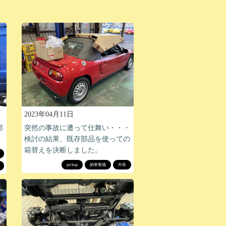
2023年04月11日
部
突然の事故に遭って仕舞い・・・
検討の結果、既存部品を使っての
箱替えを決断しました。
pickup
納車整備
外装