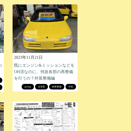
2023年11月21日
の
既にエンジン&ミッションなどを
OH済なのに、何故各部の再整備
を行うの？外装整備編
pickup
全塗装
納車整備
外装